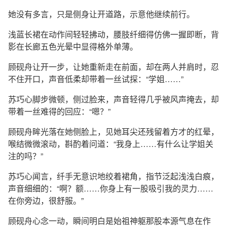
她没有多言，只是侧身让开道路，示意他继续前行。
浅蓝长裙在动作间轻轻拂动，腰肢纤细得仿佛一握即断，背
影在长廊五色光晕中显得格外单薄。
顾砚舟让开一步，让她重新走在前面，却在两人并肩时，忍
不住开口，声音低柔却带着一丝试探：“学姐……”
苏巧心脚步微顿，侧过脸来，声音轻得几乎被风声掩去，却
带着一丝难得的回应：“嗯？”
顾砚舟眸光落在她侧脸上，见她耳尖还残留着方才的红晕，
喉结微微滚动，斟酌着问道：“我身上……有什么让学姐关
注的吗？”
苏巧心闻言，纤手无意识地绞着裙角，指节泛起浅浅白痕，
声音细细的：“啊？额……你身上有一股吸引我的灵力……
在你旁边，很舒服。”
顾砚舟心念一动，瞬间明白是始祖神躯那股本源气息在作