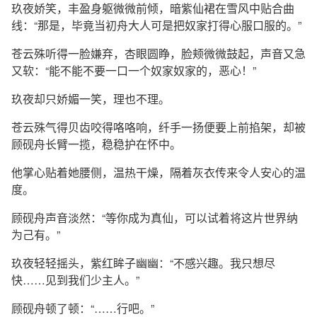
玖夜娇笑，丰盈身躯微微前倾，暗紫仙裙在雪风中贴合曲
线：“那是，毕竟当初舟大人可是把奴家打得心服口服的。”
苍云殊听得一脸嫌弃，杏眼圆睁，脸颊微微鼓起，声音又急
又软：“能不能不要一口一个奴家奴家的，恶心！”
玖夜却只娇媚一笑，理也不理。
苍云殊气得贝齿咬得咯咯响，纤手一扬便要上前掐架，却被
顾砚舟长臂一揽，稳稳护在怀中。
他掌心贴着她腰侧，温热干燥，隔着灰衣传来令人安心的温
度。
顾砚舟声音淡然：“等你成为真仙，可以试着将这片世界纳
为己有。”
玖夜轻轻摇头，紫红眸子幽幽：“不感兴趣。我只想尽
快……见到我们少主人。”
顾砚舟顿了顿：“……行吧。”