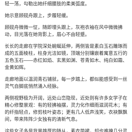
轻一荡，勾勒出她纤细腰肢的柔美弧度。
她示意顾砚舟跟上，步履轻缓。
顾砚舟微微一怔，随即埋头跟上，灰袍衣袖在风中微微拂
动，目光落在她背影上，眉心不由轻蹙。
长长的走廊在学院深处蜿蜒延伸，两侧皆是素白玉石雕琢而
成的五面棱柱，柱身光洁如镜，顶端分别镶嵌着寓意五行的
五色玉石——赤红如焰、玄黑如渊、苍青如木、纯白如霜、
金黄如辉。
走廊地面以温润青石铺就，每一步踏上，都似能感受到一丝
灵气自脚底悄然涌入经脉。
两侧视野极为开阔，远处山峦隐现，近处则有许多女学子在
精心修整景观：有的轻拂袖摆，灵力化作细雨滋润花木；有
的纤指轻点，修剪枝叶姿态；更有几人低声浅笑，衣袂飘飘
间，带来阵阵少女独有的清新气息。
这些女子多是背景雄厚的随从，素衣简裙，却也难掩几分灵