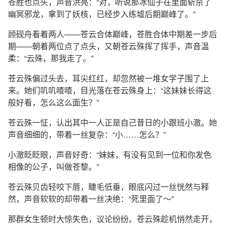
苍胜也点头，声音洪亮：“对，听说那冰仙子在里面斩杀了
幽冥邪龙，拿到了妖核，已经步入练墟后期巅峰了。”
顾砚舟看着两人——苍云合体巅峰，苍胜合体中期差一步后
期——朝着两位点了点头，又朝苍云殊挥了挥手，声音温
柔：“云殊，那我走了。”
苍云殊偏过头去，耳尖红红，却忽然被一堆女学子围了上
来。她们叽叽喳喳，目光落在苍云殊身上：“这妹妹长得这
般好看，怎么这么面生？”
苍云殊一怔，认出其中一人正是自己昔日的小跟班小澈。她
声音细细的，带着一丝复杂：“小……怎么？”
小澈眨眨眼，声音好奇：“妹妹，有没有见到一位和你发色
相像的公子，叫做苍黎。”
苍云殊贝齿轻咬下唇，睫毛低垂，眼底闪过一丝恍然与释
然，声音软软的却带着一丝决绝：“死里面了～”
那群女生顿时大惊失色，议论纷纷。苍云殊趁机悄然走开，