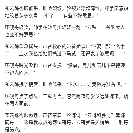
苍云殊杏眼低垂，睫毛颤颤，脸颊又浮起薄红，纤手无意识
地绞着灰衣衣角：“不了……有些不好意思。”
顾砚舟轻笑，伸手在她鼻尖轻轻一刮：“云殊……苍黎大人
也会不好意思？”
苍云殊急急摇头，声音软软的带着娇嗔：“不要叫那个名字
了……上次我也给她们搞过下马威，还得表示歉意呢……”
顾砚舟眸光柔和，声音安抚：“没事，月儿和玉儿不是得理
不饶人的人。”
苍云殊抿了抿唇，睫毛低垂：“下次……让我做好准备吧。”
顾砚舟点了点头，正欲再言，忽然两道身影从远处掠来，落
在两人面前。
苍云殊杏眼微睁，声音带着一丝惊讶：“云哥和胜哥？卑鄙
砚舟……这是我叔叔的两位哥哥，云哥就是天榜第二，胜哥
是第六。”