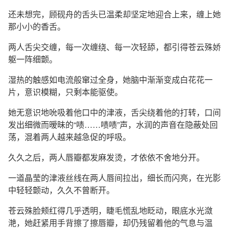
还未想完，顾砚舟的舌头已温柔却坚定地迎合上来，缠上她
那小小的香舌。
两人舌尖交缠，每一次缠绕、每一次轻舔，都引得苍云殊娇
躯一阵细颤。
湿热的触感如电流般窜过全身，她脑中渐渐变成白花花一
片，意识模糊，只剩本能驱使。
她无意识地吮吸着他口中的津液，舌尖绕着他的打转，口间
发出细微而暧昧的“啧……啧啧”声，水润的声音在隐蔽处回
荡，混着两人越来越急促的呼吸。
久久之后，两人唇瓣都发麻发烫，才依依不舍地分开。
一道晶莹的津液丝线在两人唇间拉出，细长而闪亮，在光影
中轻轻颤动，久久不曾断开。
苍云殊脸颊红得几乎透明，睫毛慌乱地眨动，眼底水光潋
滟，她赶紧用手背擦了擦唇瓣，却仍残留着他的气息与温