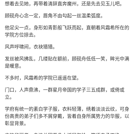
想着去见她，再带着清辞直奔魔州，还是先去见玉儿吧。
顾砚舟心念一定，唇角不由勾起一丝温柔弧度。
他足尖一点，身形如青影般飞跃而起，直朝着风霜希所在的
学院方位掠去。
风声呼啸间，衣袂猎猎。
发丝被风拂乱，几缕贴在额前，顾砚舟低低一笑，眸光中满
是暖意。
不多时，风霜希的学院已遥遥在望。
门口，人声鼎沸，一群星月帝国的学子三五成群，或倚或
立。
学府有统一的素白学子服，衣料轻薄，绣着淡淡云纹，可身
份高贵的弟子们多不屑穿戴，皆着自身所属势力的华服，以
彰显背景。