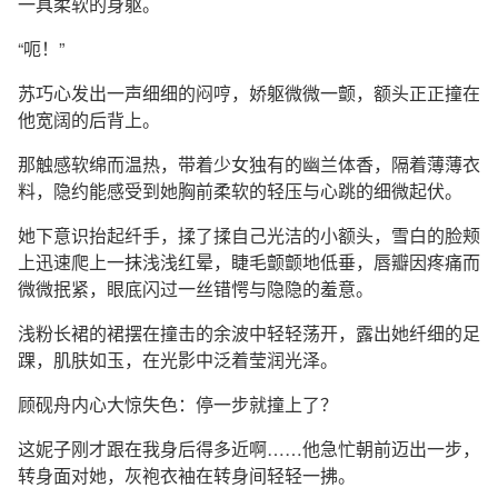
一具柔软的身躯。
“呃！”
苏巧心发出一声细细的闷哼，娇躯微微一颤，额头正正撞在
他宽阔的后背上。
那触感软绵而温热，带着少女独有的幽兰体香，隔着薄薄衣
料，隐约能感受到她胸前柔软的轻压与心跳的细微起伏。
她下意识抬起纤手，揉了揉自己光洁的小额头，雪白的脸颊
上迅速爬上一抹浅浅红晕，睫毛颤颤地低垂，唇瓣因疼痛而
微微抿紧，眼底闪过一丝错愕与隐隐的羞意。
浅粉长裙的裙摆在撞击的余波中轻轻荡开，露出她纤细的足
踝，肌肤如玉，在光影中泛着莹润光泽。
顾砚舟内心大惊失色：停一步就撞上了？
这妮子刚才跟在我身后得多近啊……他急忙朝前迈出一步，
转身面对她，灰袍衣袖在转身间轻轻一拂。