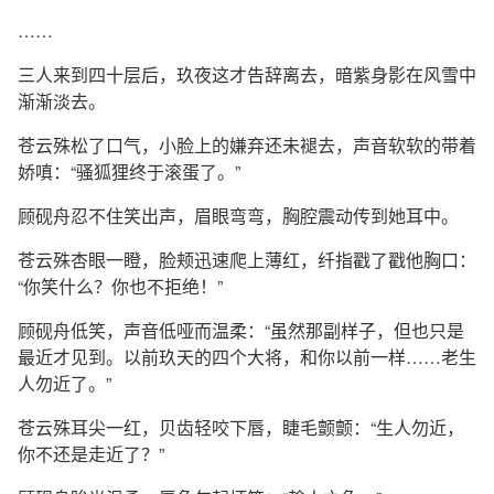
……
三人来到四十层后，玖夜这才告辞离去，暗紫身影在风雪中
渐渐淡去。
苍云殊松了口气，小脸上的嫌弃还未褪去，声音软软的带着
娇嗔：“骚狐狸终于滚蛋了。”
顾砚舟忍不住笑出声，眉眼弯弯，胸腔震动传到她耳中。
苍云殊杏眼一瞪，脸颊迅速爬上薄红，纤指戳了戳他胸口：
“你笑什么？你也不拒绝！”
顾砚舟低笑，声音低哑而温柔：“虽然那副样子，但也只是
最近才见到。以前玖天的四个大将，和你以前一样……老生
人勿近了。”
苍云殊耳尖一红，贝齿轻咬下唇，睫毛颤颤：“生人勿近，
你不还是走近了？”