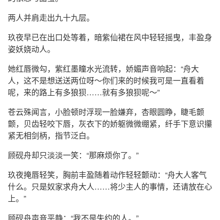
两人并肩走出九十九层。
玖夜早已在出口处等着，暗紫仙裙在风中轻轻摇曳，丰盈身
姿妖娆动人。
她红唇微勾，紫红墨瞳水光流转，娇媚声音响起：“舟大
人，这不是想送送两位呀～你们来的时候我可是一直看着
呢，来的路上有多狼狈……就有多狼狈呢～”
苍云殊闻言，小脸顿时浮现一脸嫌弃，杏眼圆睁，睫毛颤
颤，贝齿轻咬下唇，灰衣下的娇躯微微绷紧，纤手下意识攥
紧无相剑柄，指节泛白。
顾砚舟却只淡淡一笑：“那麻烦你了。”
玖夜掩唇轻笑，胸前丰盈随着动作轻轻颤动：“舟大人客气
什么。只是奴家求舟大人……将少主人的事情，还请放在心
上。”
顾砚舟声音平静：“我不是失约的人。”