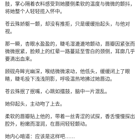
肢，掌心隔着衣料感受到她腰侧柔软的温度与微微的颤抖，
将她整个人轻轻揽入怀中。
苍云殊娇躯一颤，却没有推拒，只是缓缓抬起头，与他对
视。
那一瞬，杏眼水盈盈的，睫毛湿漉漉地颤动，唇瓣因紧张而
微微抿紧，脸颊上的红晕一路蔓延至雪白的颈侧，耳廓几乎
要滴出血来。
顾砚舟眸光幽深，喉结微微滚动，他低头，缓缓闭上了眼
睛，睫毛投下浅浅阴影，呼吸温热地拂过她唇边。
苍云殊抿了抿嘴，心跳如擂鼓，脑中一片混乱。
她仰起头，主动吻了上去。
柔软的唇瓣贴上他的，带着一丝青涩的试探，香舌慢慢探出
腔外，粉嫩而湿润，在唇间轻轻颤动。
她内心暗道：应该是这样吧……