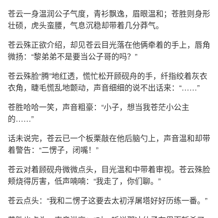
苍云一身温润公子气度，青衫飘逸，眉眼温和；苍胜则身形
壮硕，虎头蛮腰，气息沉稳却带着几分莽气。
苍云殊正欲介绍，却见苍云目光落在他俩牵着的手上，唇角
微扬：“黎弟弟不是要当公子哥的吗？”
苍云殊脸“腾”地红透，慌忙松开顾砚舟的手，纤指绞着灰衣
衣角，睫毛慌乱地颤动，声音细细的说不出话来：“……”
苍胜哈哈一笑，声音粗豪：“小子，想当我苍茫小公主
的……”
话未说完，苍云已一个板栗敲在他后脑勺上，声音温和却带
着警告：“二愣子，闭嘴！”
苍云对着顾砚舟微微点头，目光温和中带着审视。苍云殊脸
颊烧得厉害，低声喃喃：“我走了，你们聊。”
苍云点头：“我和二愣子这要去太初浮屠塔好好历练一番。”