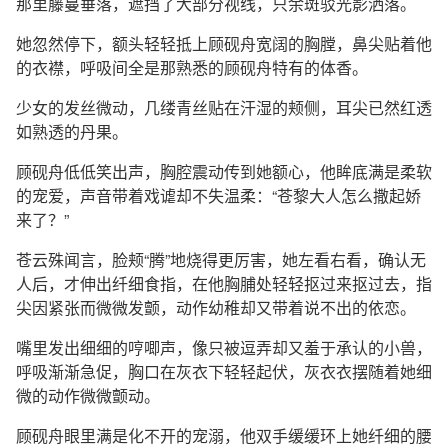
那里藤蔓垂落，遮挡了大部分视线，只余斑驳光影洒落。
她忽然停下，额头轻轻抵上顾砚舟宽阔的胸膛，鼻尖贴着他
的衣襟，呼吸间全是那熟悉的顾砚舟特有的体香。
少女的发丝微动，几缕青丝贴在汗湿的颊侧，耳尖已然红透
如熟透的丹果。
顾砚舟低低笑出声，胸腔震动传到她额心，他眸底满是柔软
的宠爱，声音带着戏谑却不失温柔：“苍黎大人怎么撒起娇
来了？”
苍云殊闻言，脸颊“腾”地烧得更厉害，她左看右看，确认无
人后，才伸出纤细食指，在他胸脯处轻轻抠过来抠过去，指
尖因紧张而微微发颤，动作幼稚却又带着说不出的依恋。
嘴里发出细细的哼唧声，像只被逗弄却又羞于承认的小兽，
呼吸渐渐急促，胸口在灰衣下轻轻起伏，灰衣衣摆随着她细
微的动作微微颤动。
顾砚舟眼里满是化不开的宠溺，他双手缓缓环上她纤细的腰