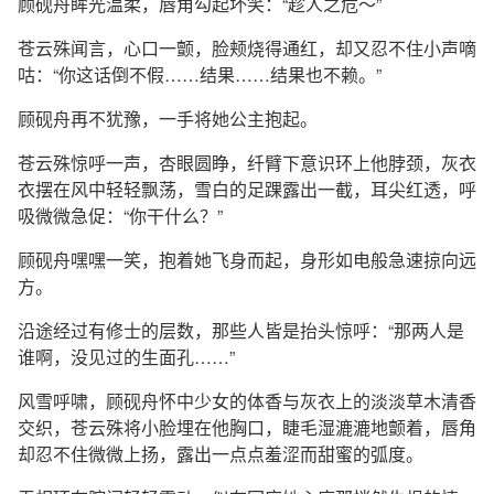
顾砚舟眸光温柔，唇角勾起坏笑：“趁人之危～”
苍云殊闻言，心口一颤，脸颊烧得通红，却又忍不住小声嘀
咕：“你这话倒不假……结果……结果也不赖。”
顾砚舟再不犹豫，一手将她公主抱起。
苍云殊惊呼一声，杏眼圆睁，纤臂下意识环上他脖颈，灰衣
衣摆在风中轻轻飘荡，雪白的足踝露出一截，耳尖红透，呼
吸微微急促：“你干什么？”
顾砚舟嘿嘿一笑，抱着她飞身而起，身形如电般急速掠向远
方。
沿途经过有修士的层数，那些人皆是抬头惊呼：“那两人是
谁啊，没见过的生面孔……”
风雪呼啸，顾砚舟怀中少女的体香与灰衣上的淡淡草木清香
交织，苍云殊将小脸埋在他胸口，睫毛湿漉漉地颤着，唇角
却忍不住微微上扬，露出一点点羞涩而甜蜜的弧度。