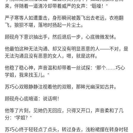
来，伴随着一道清冷却带着威严的女声：“聒噪！”
严子寒等人如遭重击，身形瞬间被轰飞出去老远，衣袍翻
飞，狼狈不堪，落地时扬起一片尘土。
顾砚舟下意识抽出手，然后退后一步，心底微微发怵。
他最怕这种无法沟通、却又没有明显恶意的人——不对，是
无法沟通且没有恶意的女人，嗯，就是这样。
他稳了稳心神，声音温和却带着一丝试探：“那个……巧心
学姐，我来找玉儿。”
苏巧心双眼静静注视着他的双眼，那眸光幽深如古井。
顾砚舟心底暗道：说话啊！
他等了片刻，见她仍无回应，只得又开口，声音柔和了几
分：“学姐？”
苏巧心终于轻轻点了点头，转过身去，浅粉裙摆在转身时轻