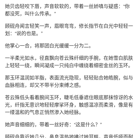
她贝齿轻咬下唇，声音软软的，带着一丝娇嗔与疑惑：“你
都没死，叫什么传承。”
顾砚舟闻言轻笑一声，眉眼弯弯，修长指节在白光中轻轻一
划：“说的也是。”
他掌心一合，将那团白光缓缓一分为二。
一半柔光如水，径直飘向苍云殊纤细的手腕，在她雪白肌肤
上轻轻一绕，瞬间凝成一只纯白中缠绕着细密金丝的玉环。
那玉环温润如羊脂，表面流光隐现，轻轻贴合她皓腕，似与
血脉相连，却又不带半分束缚之感。
苍云殊低头看着腕间玉环，睫毛低垂遮住眼底那抹惊讶的水
光，纤指无意识地轻轻摩挲环身，触感温凉而柔滑，像是有
一缕温和的气息正悄然渗入她经脉。
她声音细细的，带着一丝好奇：“这是什么？”
顾砚舟靠近她几分，鼻息温热地拂过她耳畔，声音低哑而耐