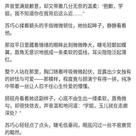
声音里满是歉意，却又带着几分无奈的温柔：“抱歉，学
姐，我不知道你在我背后这么近……”
苏巧心揉着额头的手指微微顿住，她抬起眸子，静静看着
他。
那双平日里藏着情绪的眼眸此刻微微睁大，睫毛轻颤如蝶
翼，唇角无意识地抿成一条柔软的弧线，耳尖隐隐泛起薄
红。
整个人站在那里，胸口随着呼吸微微起伏，显露出少女独有
的娇怯与可爱——那模样，程度竟与顾清宁有得一拼，纯净
中带着一丝让人忍不住心生怜爱的懵懂。
顾砚舟看着她这副样子，心底不由生出一缕柔软，唇角微
勾，却很快敛去，声音温和地问道：“学姐，玉儿就在走廊
深处？”
苏巧心轻轻点了点头，睫毛低垂间，眼底闪过一丝不易察觉
的黯然。