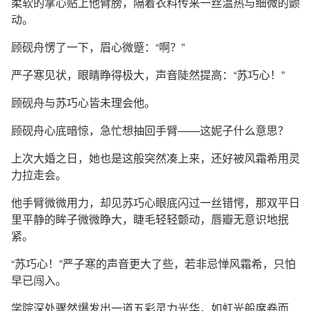
柔软的掌心贴上他臂膀，隔着衣料传来一丝温热与细微的颤
动。
顾砚舟愣了一下，眉心微蹙：“啊？”
严子寒见状，眼睛睁得极大，声音陡然提高：“苏巧心！”
顾砚舟与苏巧心皆未理会他。
顾砚舟心底暗惊，急忙想抽回手臂——这妮子什么意思？
上次大婚之日，她也是这般突然凑上来，还好被风霜希用灵
力拉走会。
他手臂微微用力，却见苏巧心眼底闪过一丝错愕，那双平日
里平静的眸子微微睁大，睫毛轻轻颤动，唇瓣无意识地抿
紧。
“苏巧心！”严子寒的声音更大了些，若非忌惮风霜希，只怕
早已闯入。
学院深处骤然爆发出一道五彩灵力光华，如虹光般席卷而