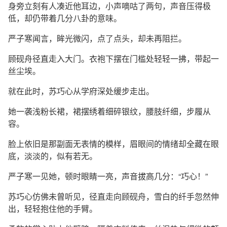
身旁立刻有人凑近他耳边，小声嘀咕了两句，声音压得极
低，却仍带着几分八卦的意味。
严子寒闻言，眸光微闪，点了点头，却未再阻拦。
顾砚舟径直走入大门。衣袍下摆在门槛处轻轻一拂，带起一
丝尘埃。
就在此时，苏巧心从学府深处缓步走出。
她一袭浅粉长裙，裙摆绣着细碎银纹，腰肢纤细，步履从
容。
脸上依旧是那副面无表情的模样，眉眼间的情绪却全藏在眼
底，淡淡的，似有若无。
严子寒一见她，顿时眼睛一亮，声音拔高几分：“巧心！”
苏巧心仿佛未曾听见，径直走向顾砚舟，雪白的纤手忽然伸
出，轻轻抱住他的手臂。