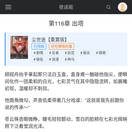
夜读阁
第116章 出塔
尘世途【重置版】
已完结
好吃懒惰的猫
剧情
反差
后宫
痴女
猎艳
破处
浪漫
种马
顾砚舟抬手拿起那只洁白玉盒，盒身甫一触碰他指尖，便瞬
间化作一团柔和的白光，七彩灵气在其中隐隐流转，如晨曦
初现，温暖却不刺目。
他唇角微勾，声音低柔带着几分戏谑：“这就是我先前跟你
说的传承～”
苍云殊杏眼微睁，睫毛轻轻颤动，雪白的脸颊在七彩光辉映
照下泛着莹润光泽。