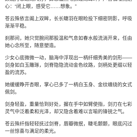
心：“闭上眼，感受它……想象。”
苍云殊依言阖上双眸，长长睫羽在眼睑投下细密阴影，呼吸
渐渐平稳。
刹那间，她只觉腕间那股温和气息如春水般流淌开来，任由
她心念所至，随意塑造。
少女心底微微一动，脑海中浮现出一柄纤细秀美的剑形——
剑身如白玉雕琢，剑脊隐隐流动金色纹路，剑柄处更缀以轻
盈的流苏。
她缓缓睁开杏眼，掌心已多了一柄白玉身、金纹缠绕的女式
佩剑。
剑身轻盈，重量恰到好处，握在手中如臂使指，剑刃在七彩
灵气中泛着柔和光泽，却又隐含着难以言喻的锋锐之气。
苍云殊纤指轻轻抚过剑脊，唇瓣微抿，睫毛颤颤，眼底闪过
一丝惊喜与满足的柔光。