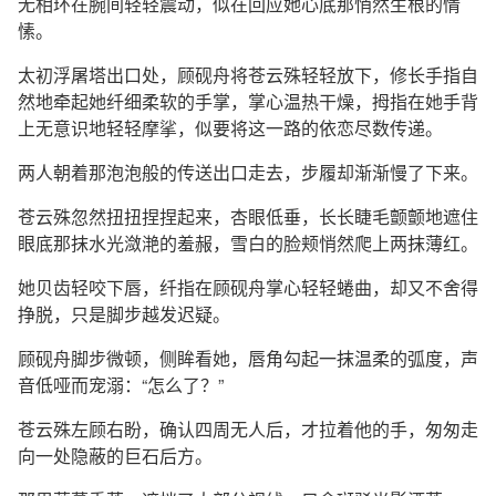
无相环在腕间轻轻震动，似在回应她心底那悄然生根的情
愫。
太初浮屠塔出口处，顾砚舟将苍云殊轻轻放下，修长手指自
然地牵起她纤细柔软的手掌，掌心温热干燥，拇指在她手背
上无意识地轻轻摩挲，似要将这一路的依恋尽数传递。
两人朝着那泡泡般的传送出口走去，步履却渐渐慢了下来。
苍云殊忽然扭扭捏捏起来，杏眼低垂，长长睫毛颤颤地遮住
眼底那抹水光潋滟的羞赧，雪白的脸颊悄然爬上两抹薄红。
她贝齿轻咬下唇，纤指在顾砚舟掌心轻轻蜷曲，却又不舍得
挣脱，只是脚步越发迟疑。
顾砚舟脚步微顿，侧眸看她，唇角勾起一抹温柔的弧度，声
音低哑而宠溺：“怎么了？”
苍云殊左顾右盼，确认四周无人后，才拉着他的手，匆匆走
向一处隐蔽的巨石后方。