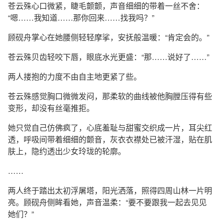
苍云殊心口微紧，睫毛颤颤，声音细细的带着一丝不舍：
“嗯……我知道……那你回来……找我吗？”
顾砚舟掌心在她腰侧轻轻摩挲，安抚般温暖：“肯定会的。”
苍云殊贝齿轻咬下唇，眼底水光更盛：“那……说好了……”
两人搂抱的力度不由自主地更紧了些。
苍云殊感觉胸口微微发闷，那柔软的曲线被他胸膛压得有些
变形，却没有丝毫推拒。
她只觉自己仿佛疯了，心底羞耻与甜蜜交织成一片，耳尖红
透，呼吸间带着细细的颤音，灰衣衣襟处已被汗湿，贴在肌
肤上，隐约透出少女玲珑的轮廓。
……
两人终于踏出太初浮屠塔，阳光洒落，照得四周山林一片明
亮。顾砚舟侧眸看她，声音温柔：“要不要跟我一起去见见
她们？”