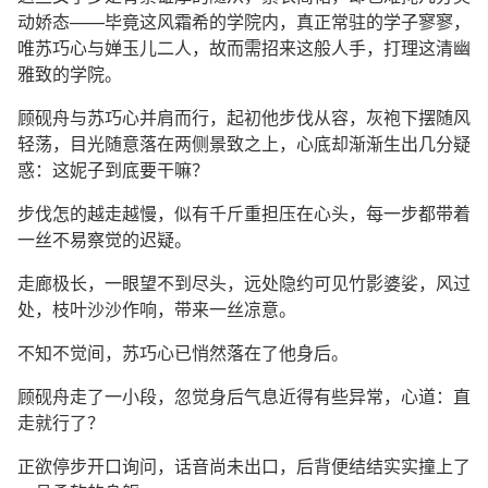
动娇态——毕竟这风霜希的学院内，真正常驻的学子寥寥，
唯苏巧心与婵玉儿二人，故而需招来这般人手，打理这清幽
雅致的学院。
顾砚舟与苏巧心并肩而行，起初他步伐从容，灰袍下摆随风
轻荡，目光随意落在两侧景致之上，心底却渐渐生出几分疑
惑：这妮子到底要干嘛？
步伐怎的越走越慢，似有千斤重担压在心头，每一步都带着
一丝不易察觉的迟疑。
走廊极长，一眼望不到尽头，远处隐约可见竹影婆娑，风过
处，枝叶沙沙作响，带来一丝凉意。
不知不觉间，苏巧心已悄然落在了他身后。
顾砚舟走了一小段，忽觉身后气息近得有些异常，心道：直
走就行了？
正欲停步开口询问，话音尚未出口，后背便结结实实撞上了