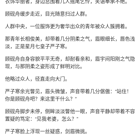
衣饰华丽者，身边总围着几人摇尾乞怜，笑语奉承不绝。
顾砚舟缓步走近，目光随意扫过人群。
人群中央，一位服饰更为奢华出众的青年被众人簇拥着。
那青年长相俊美，却带着几分阴柔之气，眉眼细长，唇色浅
淡，正是星月七皇子严子寒。
顾砚舟自身容貌平平无奇，却耐看亲和，眉宇间阳刚之气隐
现，与那阴柔之姿形成了鲜明对比。
他略过众人，径直走向大门。
严子寒余光瞥见，眉头微皱，声音带着几分倨傲：“站住！
你是顾砚舟吧？来这里干什么？”
顾砚舟脚步未停，侧眸淡淡瞥他一眼，声音平静却带着不容
置疑的笃定：“见我老婆，怎么？”
严子寒脸上浮现一丝疑惑，剑眉微挑。