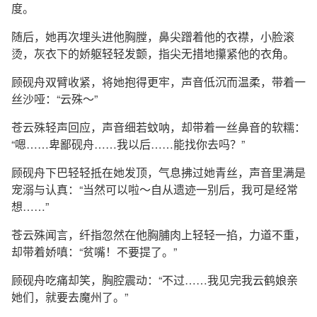
度。
随后，她再次埋头进他胸膛，鼻尖蹭着他的衣襟，小脸滚
烫，灰衣下的娇躯轻轻发颤，指尖无措地攥紧他的衣角。
顾砚舟双臂收紧，将她抱得更牢，声音低沉而温柔，带着一
丝沙哑：“云殊～”
苍云殊轻声回应，声音细若蚊呐，却带着一丝鼻音的软糯：
“嗯……卑鄙砚舟……我以后……能找你去吗？”
顾砚舟下巴轻轻抵在她发顶，气息拂过她青丝，声音里满是
宠溺与认真：“当然可以啦～自从遗迹一别后，我可是经常
想……”
苍云殊闻言，纤指忽然在他胸脯肉上轻轻一掐，力道不重，
却带着娇嗔：“贫嘴！不要提了。”
顾砚舟吃痛却笑，胸腔震动：“不过……我见完我云鹤娘亲
她们，就要去魔州了。”