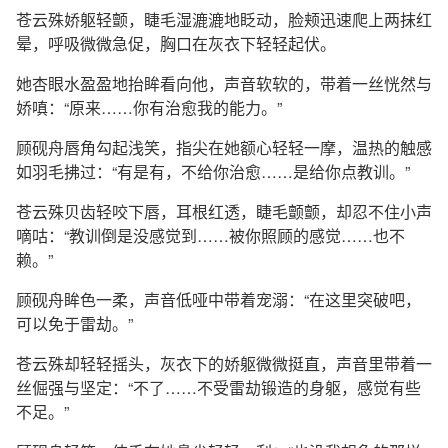
苍云殊娇躯轻颤，睫毛湿漉漉地眨动，脸颊迅速爬上两抹红
晕，呼吸微微急促，胸口在灰衣下轻轻起伏。
她杏眼水盈盈地抬眸看向他，声音软软的，带着一丝恍然与
娇嗔：“原来……你有治愈我的能力。”
顾砚舟唇角勾起浅笑，指尖在她额心轻轻一摩，温热的触感
如羽毛拂过：“有是有，不给你治愈……是给你点教训。”
苍云殊贝齿轻咬下唇，耳根红透，睫毛颤颤，却忍不住小声
嘀咕：“教训倒是没感觉到……被你照顾的感觉……也不
赖。”
顾砚舟眸色一柔，声音低哑中带着宠溺：“在这里突破吧，
可以免于雷劫。”
苍云殊却轻轻摇头，灰衣下的娇躯微微挺直，声音里带着一
丝倔强与坚定：“不了……不受雷劫锻造的身躯，感觉有些
不足。”