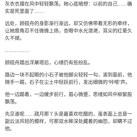
灰衣衣摆在风中轻轻飘荡。她心底暗想：以前的自己……确
实是死里面了……
远处，顾砚舟的身影渐行渐远，却又仿佛带着无形的牵绊，
让她唇角忍不住微微上扬，杏眼中水光潋滟，耳尖的红晕久
久不褪。
……………
顾砚舟踏出浮屠塔后，心绪仍有些纷乱。
路边一块不起眼的小石子被他脚尖轻轻一勾，滚到面前，他
随手一踢，石子在尘土中轻跃前行，发出细微的“咔嗒”声。
他一边踢着，一边缓步前行，眉心微蹙，思绪如风中柳絮般
飘荡。
先见谁呢……疏月那丫头是最喜欢吃醋的，虽表面上总是一
副云淡风轻的模样，可那双水眸深处藏着的幽怨，却瞒不过
他。