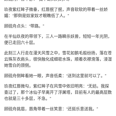
玖夜紫红眸子微垂，红唇抿了抿，声音软软的带着一丝娇
媚：“那倒是奴家奴才眼瞧低了人。”
顾砚舟点头：“带路。”
在半仙玖夜的带领下，三人一路瞬杀妖兽，短短一年光阴，
便已走回六十层。
此刻三人行走在漫天风雪之中，雪花如鹅毛般纷扬，落在苍
云殊灰衣肩头，很快融化成细密水珠，顺着衣襟滑落，浸湿
她雪白的颈侧。
顾砚舟侧眸看她一眼，声音低柔：“送到这里就可以了。”
玖夜红唇微勾，紫红眸子在风雪中依旧明亮：“无妨。我探
查过了，那个冰仙子早离开了浮屠塔，目前有人的最高层数
也就是三十多层，不急。”
顾砚舟挑眉，唇角带着一丝笑意：“还挺乐意送我。”