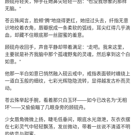
顾砚舟轻笑，伸手在她鼻尖轻轻一刮：“也没我想象的那样
无脑。”
苍云殊闻言，脸颊“腾”地烧得更红，她扭过头去，纤指无意
识地绞着衣角，唇瓣抿成一条柔软的弧线，耳尖红得几乎滴
血，却藏不住眼底那一丝甜蜜的羞意。
顾砚舟收回手，声音平静却带着满足：“走吧。我来这里，
主要就是补齐我脑中那个孤魂野鬼的灵魂，然后拿到这个白
如意。”
他那一半白如意已悄然融入砚云戒中，戒指表面顿时缠绕上
一道白玉般的细纹，七彩光辉隐隐流转，显得越发古朴而灵
动。
苍云殊举起手腕，看着那只白玉环——如今已改名为“无相
环”——又偷偷瞄了几眼身旁的顾砚舟。
少女唇角微微上扬，睫毛低垂间，眼底水光潋滟，灰衣衣摆
在七彩灵气中轻轻飘荡，发丝微动，带着一丝说不清道不明
的依恋与甜蜜。