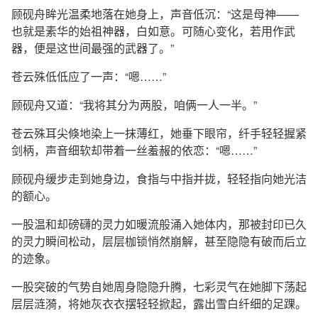
顾砚舟眸光温柔地落在她身上，声音低沉：“这是母神——
也就是素华的始祖神器，白如意。可随心变化，若用作武
器，便是这世间最强的武器了。”
苍云殊低低应了一声：“嗯……”
顾砚舟又道：“我将其分为两股，咱俩一人一半。”
苍云殊耳尖倏地染上一抹薄红，她垂下眼帘，纤手轻轻握紧
剑柄，声音细软却带着一丝羞赧的依恋：“嗯……”
顾砚舟缓步走到她身边，食指与中指并拢，轻轻指向她光洁
的额心。
一股温和却磅礴的灵力如暖流般涌入她体内，那被封印已久
的灵力瞬间松动，层层枷锁悄然崩解，甚至隐隐有破而后立
的迹象。
一股突破的气势自她周身隐隐升腾，七彩灵气在她脚下荡起
层层涟漪，将她灰衣衣摆轻轻掀起，露出雪白纤细的足踝。