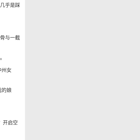
几乎是踩
骨与一截
。
中州女
我的娘
？开启空