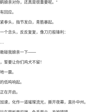
鹤娘亲对你，还真是很重要呢。”
有回应。
紧拳头，指节发白，青筋暴起。
一个念头，反反复复，像刀刃般锋利：
…
敢碰我娘亲一下——
，誓要让你们鸡犬不留！
地一震。
的低鸣响起。
正在开启。
加速，化作一道璀璨流光，撕开夜幕，直扑中州。
站在甲板最前端，负手而立，衣袍猎猎。