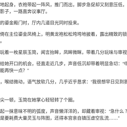
地起身，衣袍带起一阵风，推门而出，脚步急促却又刻意压低，
影子，一路直奔议事厅。
的鎏金殿门时，厅内几道目光同时投来。
倚在主位鎏金凤椅上，明黄龙袍松松垮垮地披着，露出精致的锁
。
玩着一枚星辰玉简，闻言抬眸，凤眸微眯，带着几分玩味与审视
给她开口的机会，径直走近几步，声音低沉却带着明显急切：“
能再快一点？”
，喉结微动，语气放软几分，几乎近乎恳求：“我很想早日见到
尖一顿，玉简在她掌心轻轻转了个圈。
起一抹意味不明的弧度，声音懒洋洋的，却藏着审视：“急什么 
是要耗费大量灵玉与阵图，还得本宫亲自镇压虚空乱流……”