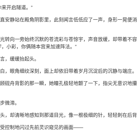
你来开启隧道。”
直安静站在殿角阴影里，此刻闻言低低应了一声，身形一晃便消
光转向一旁始终沉默的苍流彩与苍惊宇，声音放缓，却带着不容
宇，小彩，你俩随本宫来加速阵法。”
言，缓缓抬起头。
白，眼角细纹深刻，面上却依旧带着岁月沉淀后的沉静与端庄。
顾砚舟背影的那一瞬，她瞳孔极轻地颤了一下，指尖无意识地攥
步微滞。
头，却清晰地感知到那道目光，像一根极细的针，轻轻刺在后背
受控制地闪过先前灵识窥见的画面——