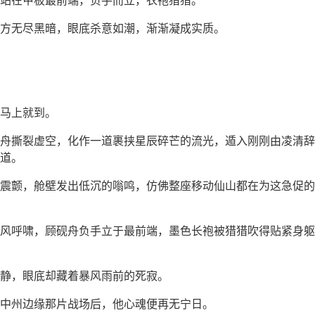
方无尽黑暗，眼底杀意如潮，渐渐凝成实质。
马上就到。
舟撕裂虚空，化作一道裹挟星辰碎芒的流光，遁入刚刚由凌清辞
道。
震颤，舱壁发出低沉的嗡鸣，仿佛整座移动仙山都在为这急促的
风呼啸，顾砚舟负手立于最前端，墨色长袍被猎猎吹得贴紧身躯
静，眼底却藏着暴风雨前的死寂。
中州边缘那片战场后，他心魂便再无宁日。