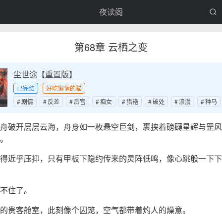
夜读阁
第68章 云栖之变
尘世途【重置版】
已完结
好吃懒惰的猫
剧情
反差
后宫
痴女
猎艳
破处
浪漫
种马
舟破开层层云海，舟身如一枚悬空巨剑，裹挟着磅礴星辉与罡风
。
得近乎压抑，只有甲板下隐约传来的灵阵低鸣，像心跳般一下下
不住了。
的贵客舱室，此刻像个囚笼，空气都带着灼人的燥意。