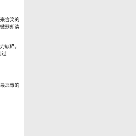
来含笑的
微弱却清
力碾碎，
别过
最恶毒的