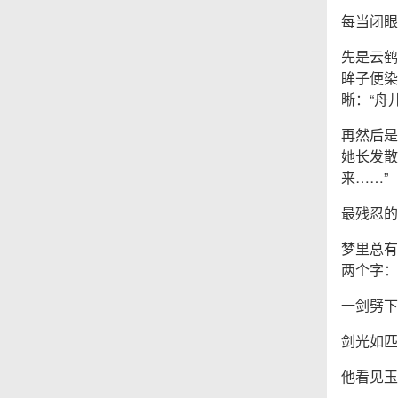
每当闭眼
先是云鹤
眸子便染
晰：“舟
再然后是
她长发散
来……”
最残忍的
梦里总有
两个字：
一剑劈下
剑光如匹
他看见玉