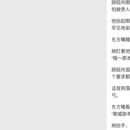
顾砚舟眼
怕被旁人
他抬起眼
罕见地染
东方曦瞳
她盯着他
“哦～那
顾砚舟眉
个要求都
话音刚落
弓。
东方曦看
“敢威胁
她抬手，