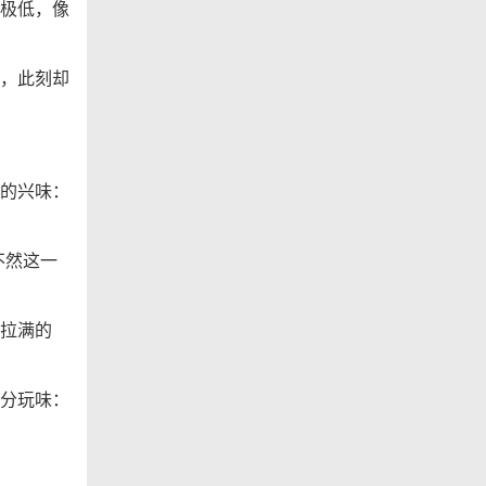
极低，像
，此刻却
的兴味：
不然这一
拉满的
分玩味：