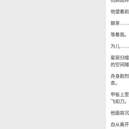
他望着前
娘亲……
等着我。
为儿……
星辰归墟
的空间隧
舟身剧烈
息。
甲板上罡
飞如刀。
他面容沉
自从离开