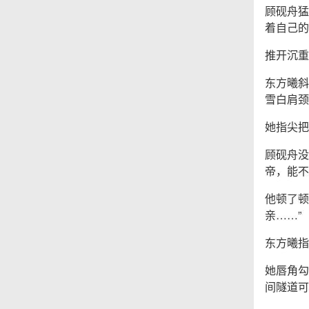
顾砚舟猛
着自己的
推开沉重
东方曦斜
雪白肩颈
她指尖把
顾砚舟没
帝，能不
他顿了顿
亲……”
东方曦指
她唇角勾
间隧道可