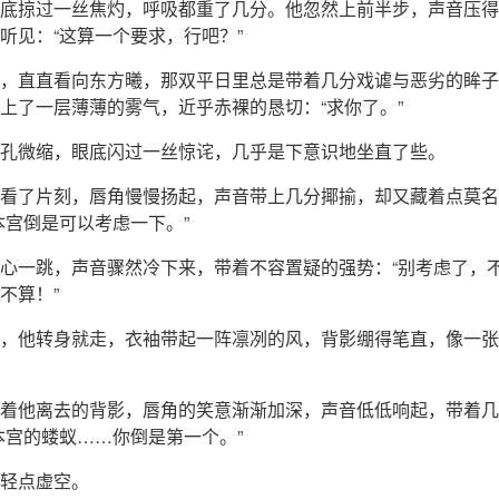
底掠过一丝焦灼，呼吸都重了几分。他忽然上前半步，声音压得
听见：“这算一个要求，行吧？”
，直直看向东方曦，那双平日里总是带着几分戏谑与恶劣的眸子
上了一层薄薄的雾气，近乎赤裸的恳切：“求你了。”
孔微缩，眼底闪过一丝惊诧，几乎是下意识地坐直了些。
看了片刻，唇角慢慢扬起，声音带上几分揶揄，却又藏着点莫名
本宫倒是可以考虑一下。”
心一跳，声音骤然冷下来，带着不容置疑的强势：“别考虑了，
不算！”
，他转身就走，衣袖带起一阵凛冽的风，背影绷得笔直，像一张
着他离去的背影，唇角的笑意渐渐加深，声音低低响起，带着几
本宫的蝼蚁……你倒是第一个。”
轻点虚空。