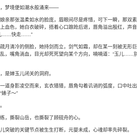
，梦境便如潮水般涌来——
娘亲那张温柔如水的脸庞，眉眼间尽是疼惜，可下一瞬，那双素
上血色，她白衣破碎，捂着心口踉跄后退，唇角溢出殷红，声音
儿……快走……”
疏月清冷的侧脸，她持剑而立，剑气如霜，却在某一刻被无形巨
乱，嘴角淌血，目光却死死望向某个方向，喃喃道：“玉儿……
，是婵玉儿闭关的洞府。
一道身影凌空而来，玄衣猎猎，唇角勾着讥诮的弧度，口中吐出
“婊子～”
。
练，撕裂山岳，也撕裂了顾砚舟的心。
儿突破的关键节点被生生打断，元婴未成，心魂却率先碎裂。