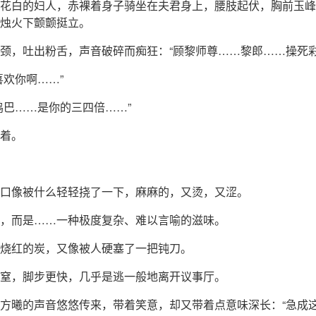
花白的妇人，赤裸着身子骑坐在夫君身上，腰肢起伏，胸前玉峰
烛火下颤颤挺立。
颈，吐出粉舌，声音破碎而痴狂：“顾黎师尊……黎郎……操死彩
喜欢你啊……”
鸡巴……是你的三四倍……”
着。
口像被什么轻轻挠了一下，麻麻的，又烫，又涩。
，而是……一种极度复杂、难以言喻的滋味。
烧红的炭，又像被人硬塞了一把钝刀。
窒，脚步更快，几乎是逃一般地离开议事厅。
方曦的声音悠悠传来，带着笑意，却又带着点意味深长：“急成