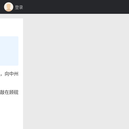
登录
，向中州
敲在顾砚