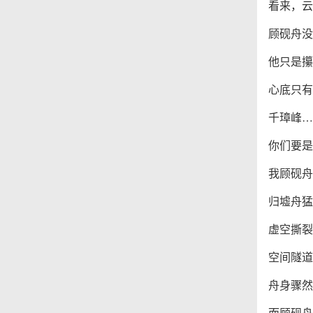
看来，云
顾砚舟没
他只是攥
心底只有
千璋峰…
你们要是
我顾砚舟
归墟舟猛
虚空撕裂
空间隧道
舟身骤然
而顾砚舟