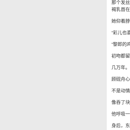
那个发丝
褐乳首在
她仰着脖
“彩儿也
“黎郎的
初吻都留
几万年。
顾砚舟心
不是动情
像吞了块
他呼吸一
身后，东