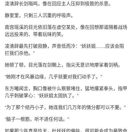
凌清辞长剑嗡鸣，像在回应主人压抑到极致的杀意。
静室里，只剩三人沉重的呼吸声。
南宫瑶溪的目光依旧落在虚空某处，像在回想那道隔着战场
远远投来的、带着玩味的笑。
凌清辞最先打破寂静，声音低而冷：“妖妖姐……应该会阻
拦我们杀他。”
她顿了顿，目光落在剑鞘上，指尖无意识地摩挲着剑柄。
“她刚才在风暴边缘，几乎就要对我们动手了。”
东方曦闻言，胸口像被什么狠狠堵住，猛地攥紧拳头，指甲
几乎刺破掌心：“妖妖姐太固执了。”
“为了那个结丹小子，她连我们几万年的情分都可以不要。”
“脑子一根筋，听不进任何话。”
如果那少年真是玖天，杜妖妖的偏执，很可能会成为最致命