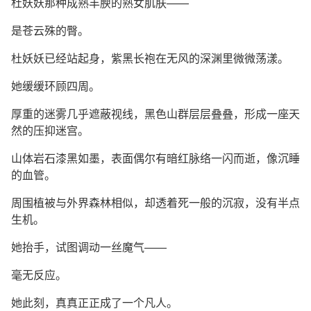
杜妖妖那种成熟丰腴的熟女肌肤——
是苍云殊的臀。
杜妖妖已经站起身，紫黑长袍在无风的深渊里微微荡漾。
她缓缓环顾四周。
厚重的迷雾几乎遮蔽视线，黑色山群层层叠叠，形成一座天
然的压抑迷宫。
山体岩石漆黑如墨，表面偶尔有暗红脉络一闪而逝，像沉睡
的血管。
周围植被与外界森林相似，却透着死一般的沉寂，没有半点
生机。
她抬手，试图调动一丝魔气——
毫无反应。
她此刻，真真正正成了一个凡人。