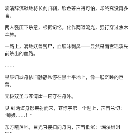
凌清辞沉默地将长剑归鞘，脸色苍白得可怕，却终究没再多
言。
两人强压下杀意，根据记忆，化作两道流光，强行穿过焦木
森林。
一路上，满地妖兽残尸，血腥味刺鼻——显然是南宫瑶溪先
前杀出的血路。
……
星辰归墟舟依旧静静悬停在黑土平地上，像一艘沉睡的巨
兽。
无极双圣与苍清崖一直守在舟外。
见 到两道身影疾射而来，苍惊宇第一个迎上，声音急切：
“师娘……！”
东方曦落地，目光直接扫向舟内，声音低沉：“瑶溪姐姐