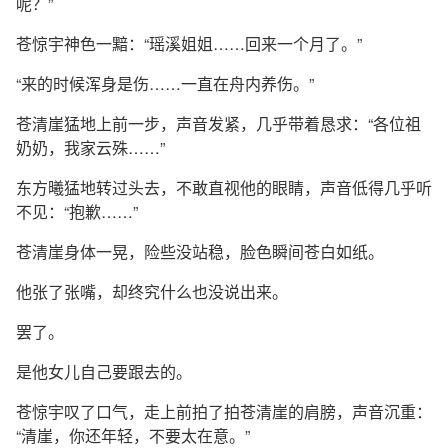
呢？”
苍惊宇神色一黯：“瑶溪姐姐……回来一个月了。”
“来的时候浑身是伤……一直在舟内养伤。”
苍清崖猛地上前一步，声音发紧，几乎带着恳求：“各位祖
奶奶，我家云殊……”
东方曦猛地转过头去，不敢直视他的眼睛，声音低得几乎听
不见：“抱歉……”
苍清崖身体一晃，险些没站稳，脸色瞬间苍白如纸。
他张了张嘴，却终究什么也没说出来。
罢了。
是他女儿自己要跟去的。
苍惊宇叹了口气，走上前拍了拍苍清崖的肩膀，声音沉重：
“清崖，你还年轻，不要太在意。”