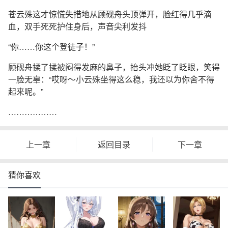
苍云殊这才惊慌失措地从顾砚舟头顶弹开，脸红得几乎滴
血，双手死死护住身后，声音尖利发抖
“你……你这个登徒子！”
顾砚舟揉了揉被闷得发麻的鼻子，抬头冲她眨了眨眼，笑得
一脸无辜：“哎呀～小云殊坐得这么稳，我还以为你舍不得
起来呢。”
………………
上一章
返回目录
下一章
猜你喜欢