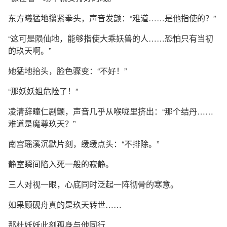
东方曦猛地攥紧拳头，声音发颤：“难道……是他指使的？”
“这可是陨仙地，能够指使大乘妖兽的人……恐怕只有当初
的玖天啊。”
她猛地抬头，脸色骤变：“不好！”
“那妖妖姐危险了！”
凌清辞瞳仁剧颤，声音几乎从喉咙里挤出：“那个结丹……
难道是魔尊玖天？”
南宫瑶溪沉默片刻，缓缓点头：“不排除。”
静室瞬间陷入死一般的寂静。
三人对视一眼，心底同时泛起一阵彻骨的寒意。
如果顾砚舟真的是玖天转世……
那杜妖妖此刻孤身与他同行……