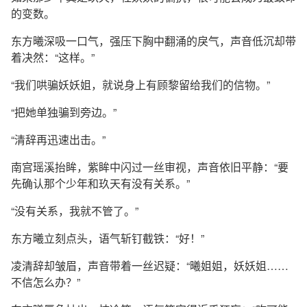
的变数。
东方曦深吸一口气，强压下胸中翻涌的戾气，声音低沉却带
着决然：“这样。”
“我们哄骗妖妖姐，就说身上有顾黎留给我们的信物。”
“把她单独骗到旁边。”
“清辞再迅速出击。”
南宫瑶溪抬眸，紫眸中闪过一丝审视，声音依旧平静：“要
先确认那个少年和玖天有没有关系。”
“没有关系，我就不管了。”
东方曦立刻点头，语气斩钉截铁：“好！”
凌清辞却皱眉，声音带着一丝迟疑：“曦姐姐，妖妖姐……
不信怎么办？”