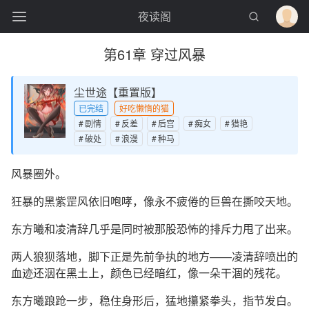
夜读阁
第61章 穿过风暴
尘世途【重置版】
已完结
好吃懒惰的猫
剧情
反差
后宫
痴女
猎艳
破处
浪漫
种马
风暴圈外。
狂暴的黑紫罡风依旧咆哮，像永不疲倦的巨兽在撕咬天地。
东方曦和凌清辞几乎是同时被那股恐怖的排斥力甩了出来。
两人狼狈落地，脚下正是先前争执的地方——凌清辞喷出的
血迹还洇在黑土上，颜色已经暗红，像一朵干涸的残花。
东方曦踉跄一步，稳住身形后，猛地攥紧拳头，指节发白。