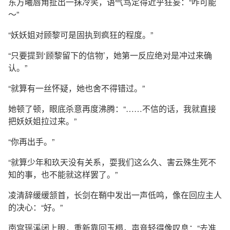
东方曦唇角扯出一抹冷笑，语气笃定得近乎狂妄：“咋可能
～”
“妖妖姐对顾黎可是固执到疯狂的程度。”
“只要提到‘顾黎留下的信物’，她第一反应绝对是冲过来确
认。”
“就算有一丝怀疑，她也舍不得错过。”
她顿了顿，眼底杀意再度沸腾：“……不信的话，我就直接
把妖妖姐拉过来。”
“你再出手。”
“就算少年和玖天没有关系，耍我们这么久、害云殊生死不
知的事，也不能就这样罢了。”
凌清辞缓缓颔首，长剑在鞘中发出一声低鸣，像在回应主人
的决心：“好。”
南宫瑶溪闭上眼，重新靠回玉榻，声音轻得像叹息：“去准