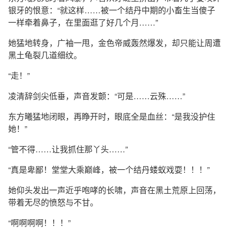
银牙的恨意：“就这样……被一个结丹中期的小畜生当傻子
一样牵着鼻子，在里面逛了好几个月……”
她猛地转身，广袖一甩，金色帝威轰然爆发，却只能让周遭
黑土龟裂几道细纹。
“走！”
凌清辞剑尖低垂，声音发颤：“可是……云殊……”
东方曦猛地闭眼，再睁开时，眼底全是血丝：“是我没护住
她！”
“管不得……让我抓住那丫头……”
“真是卑鄙！堂堂大乘巅峰，被一个结丹蝼蚁戏耍！！！”
她仰头发出一声近乎咆哮的长啸，声音在黑土荒原上回荡，
带着无尽的愤怒与不甘。
“啊啊啊啊！！！”