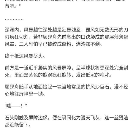
备吧。”
…………
深渊内，风暴越往深处越是狂暴残忍，罡风如无数无形的刀
刃疯狂切割，若非顾砚舟先前念出的口诀凝成的那层薄薄避
风罩，三人恐怕早已被绞成齑粉，连渣都不剩。
终于抵达风暴尽头。
前方是一道近乎凝实的风暴屏障，呈半球状将更深处完全封
死，里面黑紫色的旋涡疯狂旋转，发出低沉的咆哮。
顾砚舟随手从地面捡起一块当地常见的抗风沙巨石，漫不经
心地往屏障里一抛。
“嗤——！”
石头刚触及屏障边缘，便在瞬间化为漫天飞灰，连一丝残渣
都没能留下。