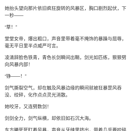
她抬头望向那片依旧疯狂旋转的风暴区，胸口剧烈起伏，下
一秒——
“草！”
堂堂女帝，爆出粗口，声音里带着毫不掩饰的暴躁与屈辱，
毫无平日里半点威严可言。
凌清辞脸色铁青，青色长剑瞬间出鞘，剑光如匹练，狠狠劈
向风暴内部！
“铮——！”
剑气撕裂空气，却在触及风暴边缘的瞬间就被狂暴罡风吞
没、绞碎，化作点点灵光消散。
她咬牙，又连劈数剑！
剑剑全力，剑气纵横，却依旧如石沉大海。
东方曦死死盯着风暴，声音从牙缝里挤出，带着几乎要咬碎