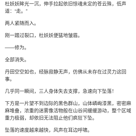
杜妖妖眸光一沉，伸手拉起依旧惊魂未定的苍云殊，低声
道：“走。”
两人紧随而入。
刚一踏过裂口，杜妖妖便猛地皱眉。
——修为。
全部消失。
丹田空空如也，经脉寂静无声，仿佛从未存在过灵力这回
事。
几乎同一瞬间，三人身体失去支撑，急速向下坠落！
下方是一片望不到边际的黑色群山，山体嶙峋漆黑，密密麻
麻堆叠，浓重的迷雾像活物般在山谷间缓缓游动，整个区域
重力极弱，却依旧无法阻止他们疯狂下坠。
坠落的速度越来越快，风声在耳边呼啸。