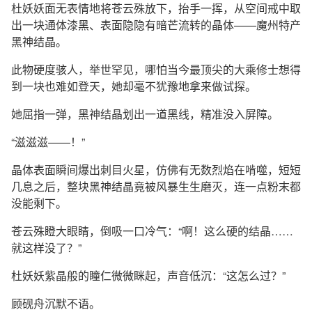
杜妖妖面无表情地将苍云殊放下，抬手一挥，从空间戒中取
出一块通体漆黑、表面隐隐有暗芒流转的晶体——魔州特产
黑神结晶。
此物硬度骇人，举世罕见，哪怕当今最顶尖的大乘修士想得
到一块也难如登天，她却毫不犹豫地拿来做试探。
她屈指一弹，黑神结晶划出一道黑线，精准没入屏障。
“滋滋滋——！”
晶体表面瞬间爆出刺目火星，仿佛有无数烈焰在啃噬，短短
几息之后，整块黑神结晶竟被风暴生生磨灭，连一点粉末都
没能剩下。
苍云殊瞪大眼睛，倒吸一口冷气：“啊！这么硬的结晶……
就这样没了？”
杜妖妖紫晶般的瞳仁微微眯起，声音低沉：“这怎么过？”
顾砚舟沉默不语。