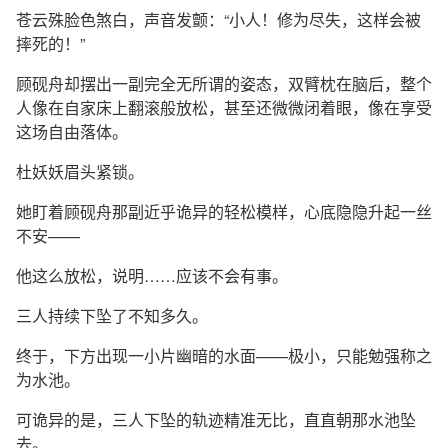
苍云殊脸色煞白，声音发颤：“小人！修为尽失，这样会被
摔死的！”
顾砚舟却摆出一副完全无所谓的姿态，双臂枕在脑后，整个
人像在自家床上翻滚般放松，甚至还微微闭着眼，像在享受
这场自由落体。
杜妖妖眉头紧锁。
她盯着顾砚舟那副近乎诡异的轻松模样，心底隐隐升起一丝
不安——
他这么放松，说明……应该不会有事。
三人持续下坠了不知多久。
终于，下方出现一小片幽暗的水面——极小，只能勉强称之
为水池。
可诡异的是，三人下坠的轨迹精准无比，直直朝那水池坠
去。