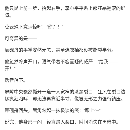
他只是上前一步，抬起右手，掌心平平贴上那狂暴翻滚的屏
障。
苍云殊下意识惊呼：“你？！”
可奇异的是——
顾砚舟的手掌安然无恙，甚至连衣袖都没被撕裂半分。
他忽然冷声开口，语气带着不容置疑的威严：“给我——
开！”
话音落下。
屏障中央骤然撕开一道一人宽窄的漆黑裂口，狂风在裂口边
缘疯狂咆哮，却无法再靠近半寸，像被无形之力强行镇压。
顾砚舟回头，唇角勾起一抹极淡的笑：“跟上～”
说完，他身形一闪，径直踏入裂口，瞬间消失在黑暗中。