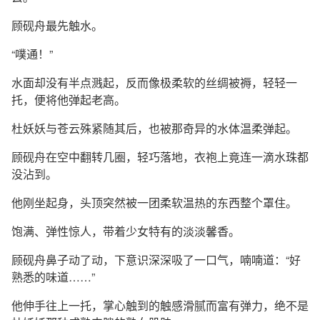
顾砚舟最先触水。
“噗通！”
水面却没有半点溅起，反而像极柔软的丝绸被褥，轻轻一
托，便将他弹起老高。
杜妖妖与苍云殊紧随其后，也被那奇异的水体温柔弹起。
顾砚舟在空中翻转几圈，轻巧落地，衣袍上竟连一滴水珠都
没沾到。
他刚坐起身，头顶突然被一团柔软温热的东西整个罩住。
饱满、弹性惊人，带着少女特有的淡淡馨香。
顾砚舟鼻子动了动，下意识深深吸了一口气，喃喃道：“好
熟悉的味道……”
他伸手往上一托，掌心触到的触感滑腻而富有弹力，绝不是