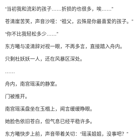
“当初我和流彩的孩子……折损的也很多，唉……”
苍清崖苦笑，声音沙哑：“祖父，云殊是你最喜爱的孩子。”
“你不比我轻松多少……”
东方曦与凌清辞对视一眼，不再多言，直接踏入舟内。
只剩杜妖妖一人，还在风暴区深处。
……
舟内，南宫瑶溪的静室。
门被推开。
南宫瑶溪盘坐在玉榻上，闻言缓缓睁眼。
她脸色依旧苍白，但气息已经平稳许多。
东方曦快步上前，声音带着关切：“瑶溪姐姐，没事吧？”