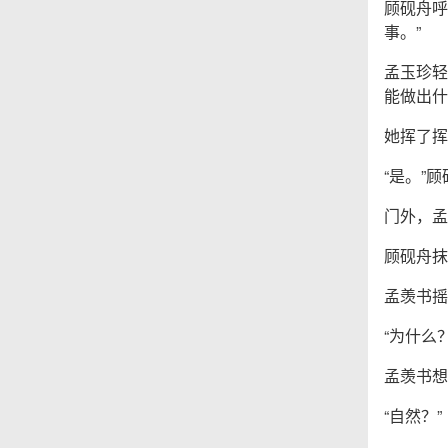
顾砚舟呼
事。”
孟玉珍轻
能做出什
她挥了挥
“是。”
门外，孟
顾砚舟抹
孟羡书摇
“为什么
孟羡书想
“自然？”