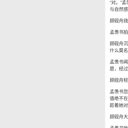
“对。”
与自然感
顾砚舟挠
孟羡书拍
顾砚舟沉
什么莫名
孟羡书闻
愿，经过
顾砚舟轻
孟羡书忽
值绝不在
趁着她对
顾砚舟大
孟羡书哈