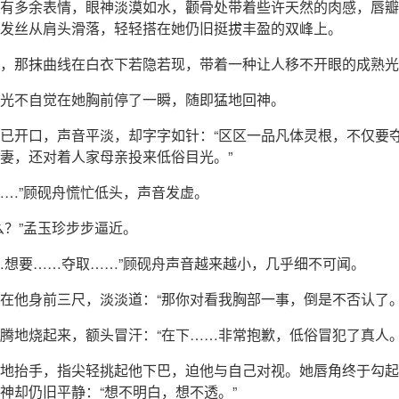
有多余表情，眼神淡漠如水，颧骨处带着些许天然的肉感，唇瓣
发丝从肩头滑落，轻轻搭在她仍旧挺拔丰盈的双峰上。
，那抹曲线在白衣下若隐若现，带着一种让人移不开眼的成熟光
光不自觉在她胸前停了一瞬，随即猛地回神。
已开口，声音平淡，却字字如针：“区区一品凡体灵根，不仅要
妻，还对着人家母亲投来低俗目光。”
……”顾砚舟慌忙低头，声音发虚。
么？”孟玉珍步步逼近。
…想要……夺取……”顾砚舟声音越来越小，几乎细不可闻。
在他身前三尺，淡淡道：“那你对看我胸部一事，倒是不否认了。
腾地烧起来，额头冒汗：“在下……非常抱歉，低俗冒犯了真人。
地抬手，指尖轻挑起他下巴，迫他与自己对视。她唇角终于勾起
神却仍旧平静：“想不明白，想不透。”