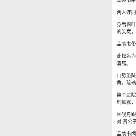
两人连同
身后枫叶
的笑意，
孟羡书带
此峰名为
清隽。
山势虽陡
角，琉璃
整个庭院
刻细腻，
顾砚舟跟
对‘贵公
孟羡书闻