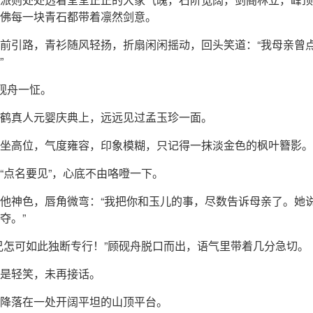
佛每一块青石都带着凛然剑意。
前引路，青衫随风轻扬，折扇闲闲摇动，回头笑道：“我母亲曾
”
顾砚舟一怔。
鹤真人元婴庆典上，远远见过孟玉珍一面。
坐高位，气度雍容，印象模糊，只记得一抹淡金色的枫叶簪影。
“点名要见”，心底不由咯噔一下。
他神色，唇角微弯：“我把你和玉儿的事，尽数告诉母亲了。她
夺。”
兄怎可如此独断专行！”顾砚舟脱口而出，语气里带着几分急切。
是轻笑，未再接话。
降落在一处开阔平坦的山顶平台。