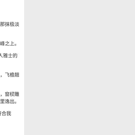
那抹极淡
峰之上。
人雅士的
，飞檐翘
，窗棂雕
里逸出。
符合我