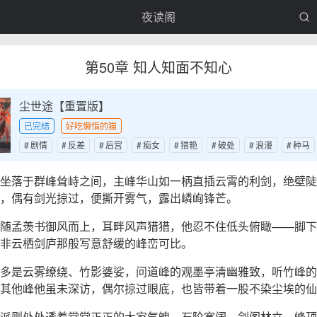
夜读阁
第50章 知人知面不知心
尘世途【重置版】
已完结
好吃懒惰的猫
剧情
反差
后宫
痴女
猎艳
破处
浪漫
种马
坐落于群峰耸峙之间，主峰华山如一柄直插云霄的利剑，绝壁陡
，偶有剑光掠过，便撕开雾气，露出嶙峋锋芒。
随孟羡书御风而上，耳畔风声猎猎，他忍不住低头俯瞰——脚下
非云栖剑庐那般写意舒缓的峰峦可比。
多是云雾缭绕、竹影婆娑，问道峰的观墨亭清幽雅致，听竹峰的
其他峰他虽未深访，偶尔掠过眼底，也皆带着一股不染尘埃的仙
派则处处透着堂堂正正的大家气魄，石阶宽阔，剑阁林立，峰顶