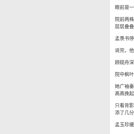
眼前是一
院前两株
层层叠叠
孟羡书停
说完，他
顾砚舟深
院中枫叶
她广袖垂
高高挽起
只看背影
添了几分
孟玉珍缓