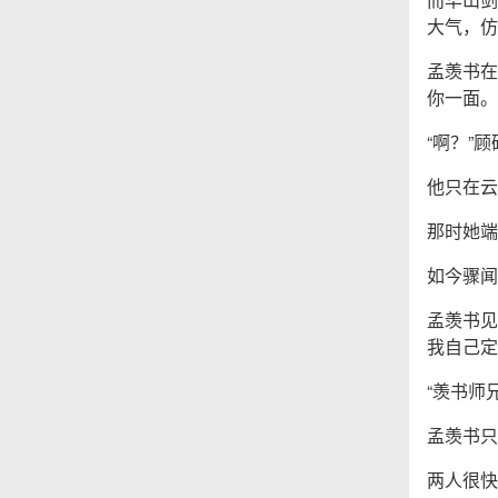
大气，仿
孟羡书在
你一面。
“啊？”
他只在云
那时她端
如今骤闻
孟羡书见
我自己定
“羡书师
孟羡书只
两人很快