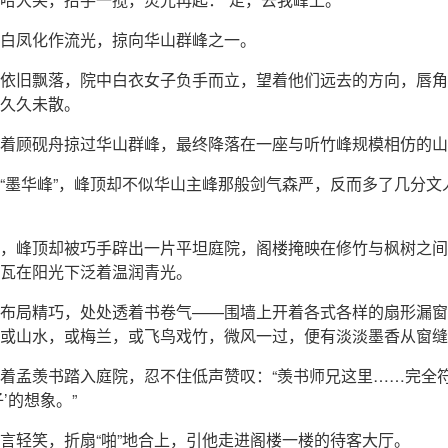
白凤化作流光，掠向华山群峰之一。
依旧飘落，院中白衣女子负手而立，望着他们远去的方向，唇角
久久未散。
着顾砚舟掠过华山群峰，最终降落在一座与听竹峰规模相仿的山
“墨华峰”，峰顶却不似华山主峰那般剑气森严，反而多了几分文
，峰顶却被巧手辟出一片平坦庭院，阁楼掩映在修竹与枫树之间
瓦在阳光下泛着温润青光。
布局精巧，处处透着书卷气——围墙上开着各式各样的扇形漏窗
或山水，或梅兰，或飞鸟戏竹，微风一过，便有淡淡墨香从窗缝
着孟羡书踏入庭院，忍不住低声赞叹：“羡书师兄这里……完全
子’的想象。”
言轻笑，折扇“啪”地合上，引他走进阁楼一楼的待客大厅。