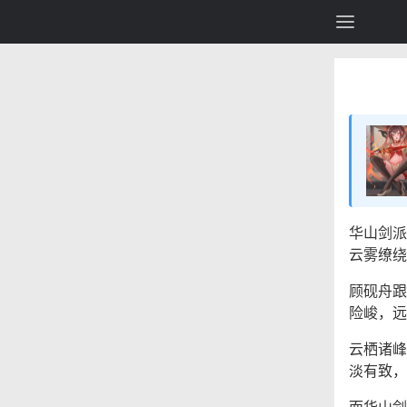
华山剑派
云雾缭绕
顾砚舟跟
险峻，远
云栖诸峰
淡有致，
而华山剑