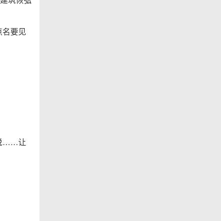
点名要见
说……让