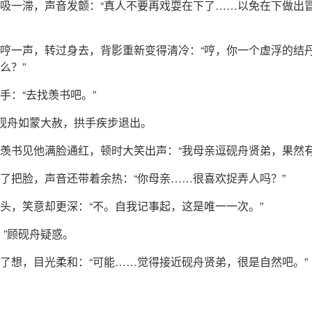
吸一滞，声音发颤：“真人不要再戏耍在下了……以免在下做出
哼一声，转过身去，背影重新变得清冷：“哼，你一个虚浮的结
么？”
手：“去找羡书吧。”
顾砚舟如蒙大赦，拱手疾步退出。
羡书见他满脸通红，顿时大笑出声：“我母亲逗砚舟贤弟，果然有
了把脸，声音还带着余热：“你母亲……很喜欢捉弄人吗？”
头，笑意却更深：“不。自我记事起，这是唯一一次。”
？”顾砚舟疑惑。
了想，目光柔和：“可能……觉得接近砚舟贤弟，很是自然吧。”