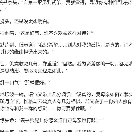
孟羡书点头，“自第一眼见到贤弟，我就觉得，靠近你有种恰到好
。”
挠头，还是没太想明白。
拍他肩：“这是好事，谁不喜欢被这样对待？”
默片刻，低声道：“我只希望……别人对我的感情，是真的，而
其妙的缘由捏造出来的。”
言，笑意收敛几分，郑重道：“自然。我为贤弟做的一切，都是
深思熟虑。想必母亲也是如此。”
舒一口气：“那样便好。”
地眼波一转，语气又带上几分调侃：“说真的，我母亲如何？我
疏月之下，性格与云鹤真人有几分相似，却又多了一份妇人独有
你也有和我一样的感觉……你可要抓住哦。”
惊失色：“羡书师兄！你怎么连自己母亲也打趣！”
哈大笑，抬手一揽，灵光再起：“走，去我峰上。”