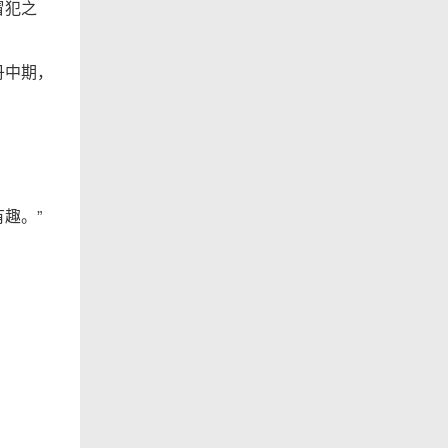
冒犯之
丹中期，
趣。”