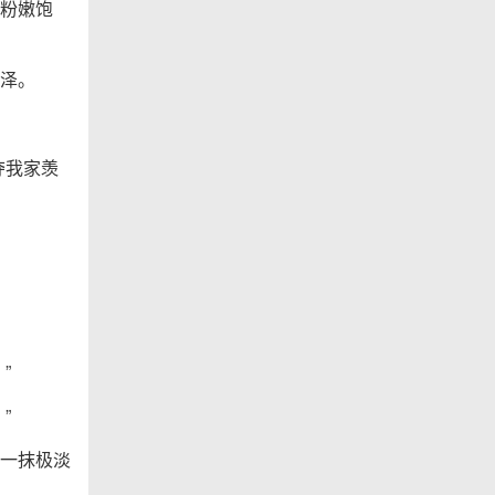
粉嫩饱
泽。
夺我家羡
”
”
一抹极淡