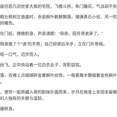
座仿若凡间世家大族的宅院，飞檐斗拱，朱门雕花，气派却不失
粗壮枫树正值盛时，赤金枫叶簌簌飘落，铺满青石小径，风一吹
的暖色。
在门前，微微躬身，声音清朗：“母亲，砚舟贤弟来了。”
侧身做了个“请”的手势，自己却退后半步，立在门外等候。
吸一口气，迈步而入。
纷飞，正中央站着一位白衣女子，背影窈窕。
落，衣襟上点缀细碎金黄枫叶纹饰，一根素雅木簪缀着金色枫叶
。
，便觉一股熟媚入骨的韵味扑面而来，岁月在她身上非但未留痕
妇人独有的丰腴与温软。
缓转身。