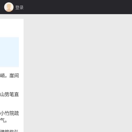
登录
峭，崖间
山势笔直
小竹院疏
气。
建筑恢弘