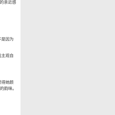
处的亲近感
不是因为
我主观自
觉得她颜
的韵味。