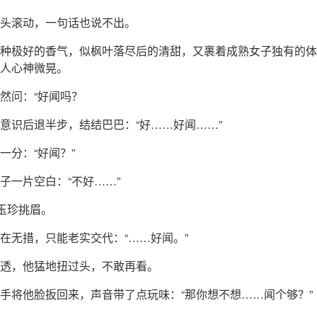
头滚动，一句话也说不出。
种极好的香气，似枫叶落尽后的清甜，又裹着成熟女子独有的体
人心神微晃。
然问：“好闻吗？
意识后退半步，结结巴巴：“好……好闻……”
一分：“好闻？”
子一片空白：“不好……”
孟玉珍挑眉。
在无措，只能老实交代：“……好闻。”
透，他猛地扭过头，不敢再看。
手将他脸扳回来，声音带了点玩味：“那你想不想……闻个够？”