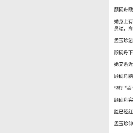
顾砚舟喉
她身上有
鼻端，令
孟玉珍忽
顾砚舟下
她又贴近
顾砚舟脑
“嗯？”
顾砚舟实
脸已经红
孟玉珍伸