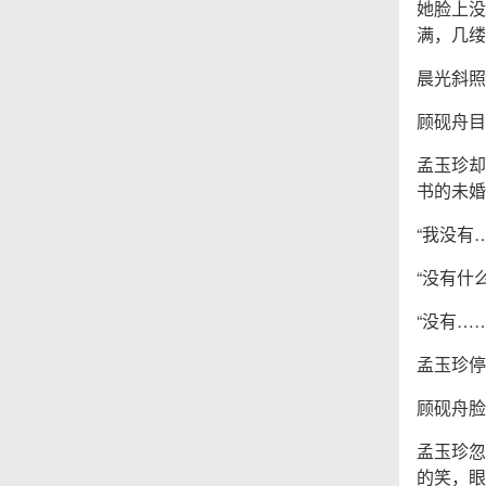
她脸上没
满，几缕
晨光斜照
顾砚舟目
孟玉珍却
书的未婚
“我没有
“没有什
“没有…
孟玉珍停
顾砚舟脸
孟玉珍忽
的笑，眼