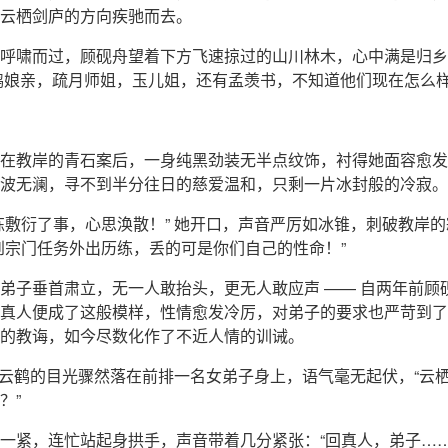
云栖剑庐的方向疾驰而去。
呼啸而过，顾砚舟望着下方飞速掠过的山川林木，心中满是归乡
鹤娘亲，疏月师姐，玉儿姐，还有孟羡书，不知道他们现在怎么
在教岸的青石案后，一身纯黑劲装无半点纹饰，衬得她面容愈发
波无澜，寻不到半分往日的慈爱温和，只剩一片冰封般的冷寂。
炼敷衍了事，心思涣散！” 她开口，声音严厉如冰锥，刺破教岸
到宗门任务外出历练，丢的可是你们自己的性命！”
弟子垂首肃立，无一人敢抬头，更无人敢应声 —— 自两年前顾
真人便成了这般模样，性情愈发冷厉，对弟子的要求也严苛到了
的教诲，如今尽数化作了不近人情的训诫。
” 云鹤的目光骤然落在前排一名女弟子身上，语气毫无起伏，“云
？”
一紧，连忙站起身拱手，声音带着几分紧张：“回真人，弟子……