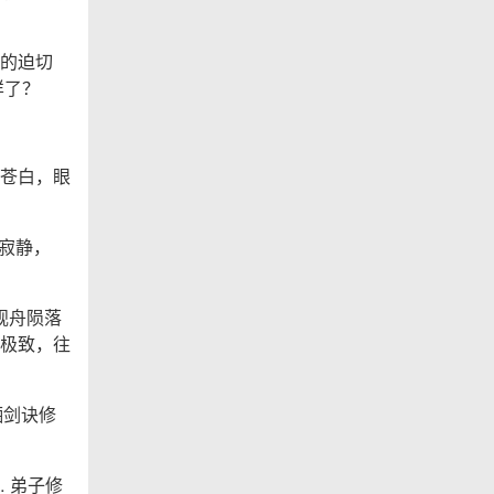
的迫切
样了？
苍白，眼
的寂静，
砚舟陨落
极致，往
栖剑诀修
 弟子修