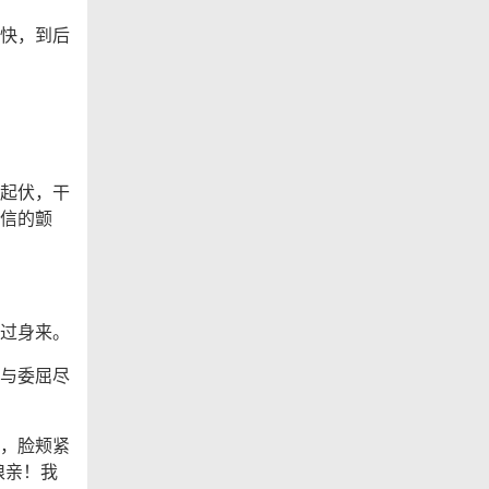
快，到后
起伏，干
信的颤
过身来。
与委屈尽
，脸颊紧
娘亲！我