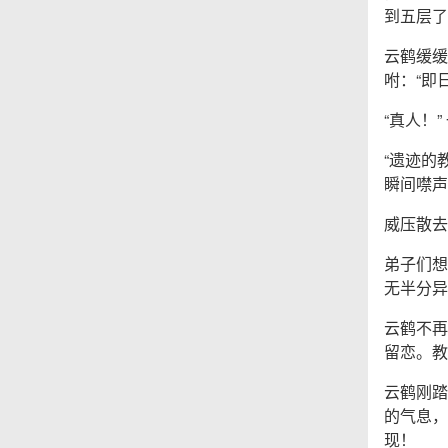
到五层了
云鹤缓缓
咐：“即
“真人！
“遗迹的
瞬间噤声
威压散去
弟子们想
无半分异
云鹤不再
留恋。教
云鹤刚踏
的气息，
现！