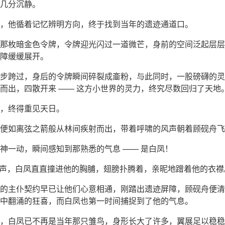
几分沉静。
，他循着记忆辨明方向，终于找到当年的遗迹通道口。
那枚暗金色令牌，令牌迎光闪过一道微芒，身前的空间泛起层层
障缓缓展开。
步跨过，身后的令牌瞬间碎裂成齑粉，与此同时，一股磅礴的灵
而出，四散开来 —— 这方小世界的灵力，终究尽数回归了天地
，终得重见天日。
便如离弦之箭般从林间疾射而出，带着呼啸的风声朝着顾砚舟飞
神一动，瞬间感知到那熟悉的气息 —— 是白凤！
的一声，白凤直直撞进他的胸脯，翅膀扑腾着，亲昵地蹭着他的衣襟
的主仆契约早已让他们心意相通，刚踏出遗迹屏障，顾砚舟便清
中翻涌的狂喜，而白凤也第一时间捕捉到了他的气息。
，白凤已不再是当年那只雏鸟，身形长大了许多，翼展足以稳稳