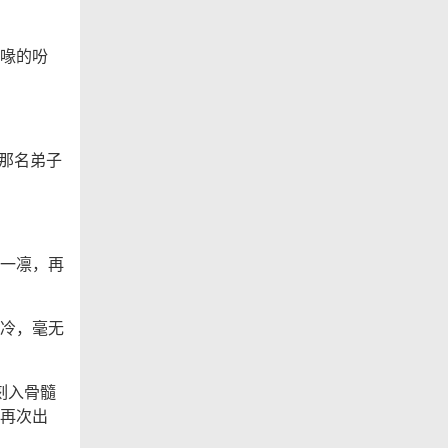
喙的吩
让那名弟子
一凛，再
冷，毫无
刻入骨髓
再次出