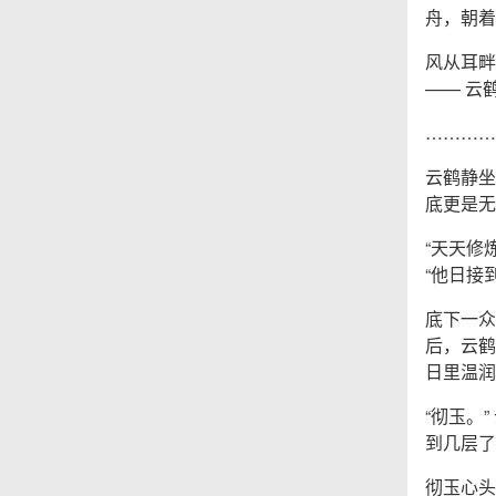
舟，朝着
风从耳畔
—— 云
…………
云鹤静坐
底更是无
“天天修
“他日接
底下一众
后，云鹤
日里温润
“彻玉。
到几层了
彻玉心头