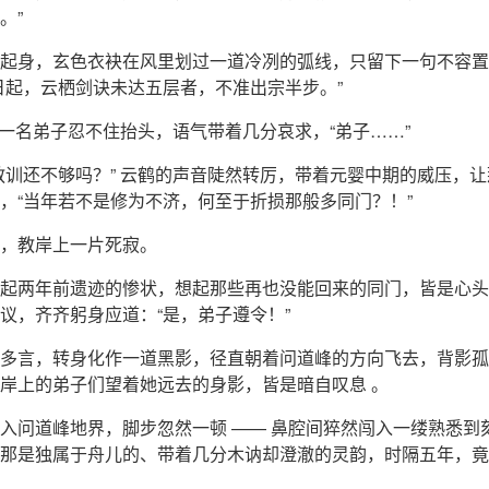
。”
起身，玄色衣袂在风里划过一道冷冽的弧线，只留下一句不容置
日起，云栖剑诀未达五层者，不准出宗半步。”
” 一名弟子忍不住抬头，语气带着几分哀求，“弟子……”
教训还不够吗？” 云鹤的声音陡然转厉，带着元婴中期的威压，
，“当年若不是修为不济，何至于折损那般多同门？！”
，教岸上一片死寂。
起两年前遗迹的惨状，想起那些再也没能回来的同门，皆是心头
议，齐齐躬身应道：“是，弟子遵令！”
多言，转身化作一道黑影，径直朝着问道峰的方向飞去，背影孤
岸上的弟子们望着她远去的身影，皆是暗自叹息 。
入问道峰地界，脚步忽然一顿 —— 鼻腔间猝然闯入一缕熟悉到
那是独属于舟儿的、带着几分木讷却澄澈的灵韵，时隔五年，竟