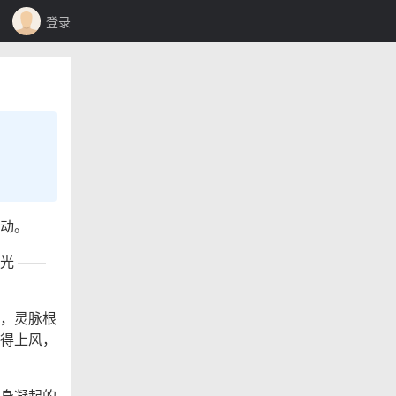
登录
动。
光 ——
，灵脉根
得上风，
身凝起的