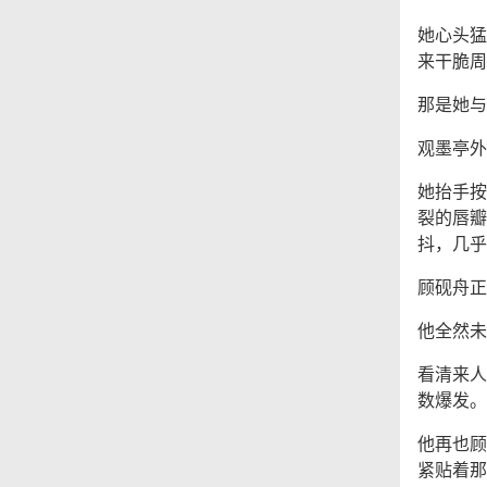
她心头猛
来干脆周
那是她与
观墨亭外
她抬手按
裂的唇瓣
抖，几乎
顾砚舟正
他全然未
看清来人
数爆发。
他再也顾
紧贴着那