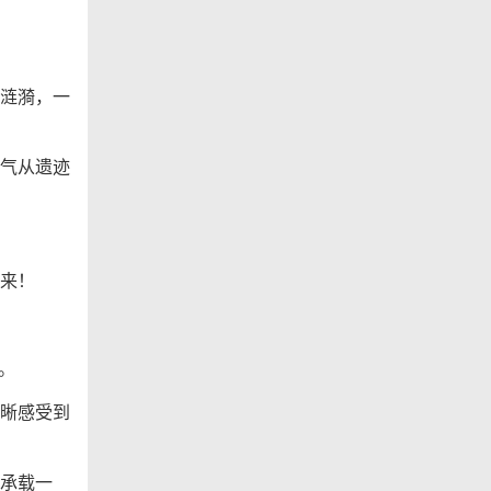
涟漪，一
气从遗迹
。
来！
。
晰感受到
承载一