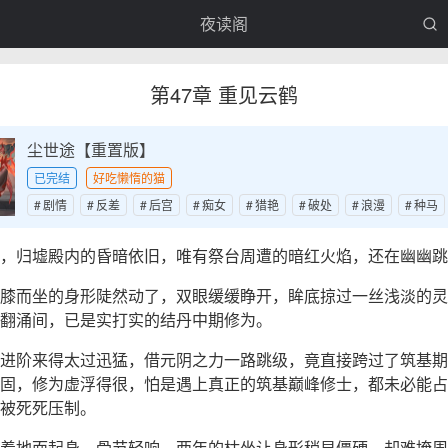
夜读阁
第47章 重见云鹤
尘世途【重置版】
已完结
好吃懒惰的猫
剧情
反差
后宫
痴女
猎艳
破处
浪漫
种马
，归墟殿内的昏暗依旧，唯有祭台周遭的暗红火焰，还在幽幽跳
膝而坐的身形陡然动了，双眼缓缓睁开，眸底掠过一丝浅淡的灵
翻涌间，已是实打实的结丹中期修为。
进阶来得太过迅猛，借元阴之力一路跳级，竟直接跨过了筑基期
固，修为虚浮得很，怕是遇上真正的筑基巅峰修士，都未必能占
被死死压制。
着地面起身，骨节轻响，两年的枯坐让身形稍显僵硬，却难掩周