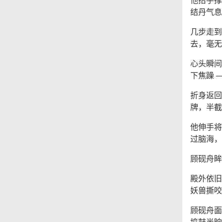
结丹气息
几步走到
去，毫无
心头瞬间
下焦躁 
折身返回
牌，半截
他伸手将
过脑海，
顾砚舟眸
殿外依旧
妖兽撕咬
顾砚舟面
捣鼓半晌