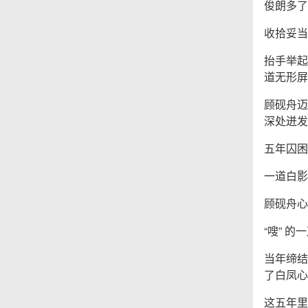
俊朗多了
收拾妥当
抬手举起
道无形屏
顾砚舟迈
深处迸发
五年囚困
一道白影
顾砚舟心
“嗖” 
当年缔结
了白凤心
这五年里