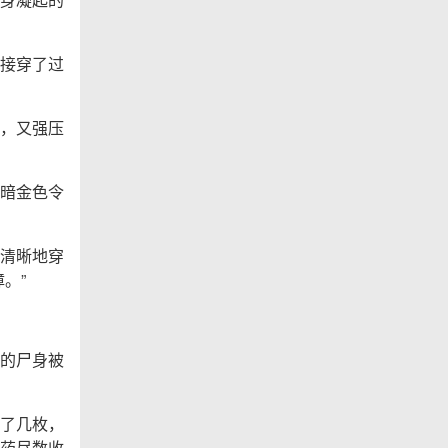
接穿了过
，又强压
暗金色令
清晰地穿
。”
的尸身被
了几枚，
药尽数收