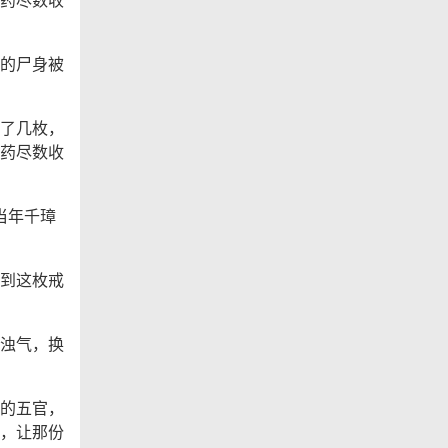
的尸身被
了几枚，
药尽数收
当年千璋
到这枚戒
浊气，换
的五官，
，让那份