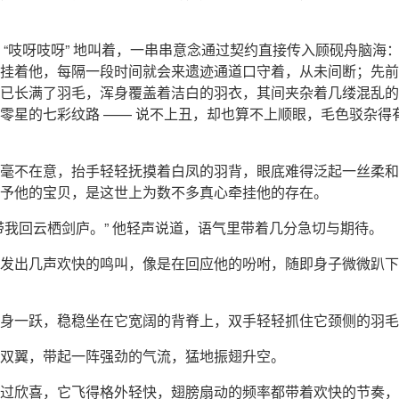
 “吱呀吱呀” 地叫着，一串串意念通过契约直接传入顾砚舟脑海
挂着他，每隔一段时间就会来遗迹通道口守着，从未间断；先前
已长满了羽毛，浑身覆盖着洁白的羽衣，其间夹杂着几缕混乱的
零星的七彩纹路 —— 说不上丑，却也算不上顺眼，毛色驳杂得
毫不在意，抬手轻轻抚摸着白凤的羽背，眼底难得泛起一丝柔和
予他的宝贝，是这世上为数不多真心牵挂他的存在。
带我回云栖剑庐。” 他轻声说道，语气里带着几分急切与期待。
发出几声欢快的鸣叫，像是在回应他的吩咐，随即身子微微趴下
身一跃，稳稳坐在它宽阔的背脊上，双手轻轻抓住它颈侧的羽毛
双翼，带起一阵强劲的气流，猛地振翅升空。
过欣喜，它飞得格外轻快，翅膀扇动的频率都带着欢快的节奏，