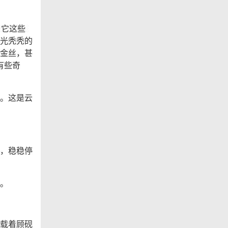
：它这些
光秃秃的
金丝，甚
有些奇
。这是云
，稳稳停
。
载着顾砚