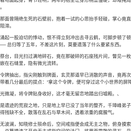
。
那面曾隔绝生死的石壁前，抱着一试的心思抬手轻碰，掌心竟直
阻滞。
涌起一股迫切的悸动，恨不得立刻冲出去寻云鹤，可脚步顿了顿
—— 总归等了五年，不差这片刻，莫要遗落了什么要紧东西。
祭台，目光扫过满地碎石，竟在那破碎的石座残片间，瞥见一枚
嵌在石缝里，隐有微光流转。
令牌抽出，指尖刚触到牌面，玄灵那道早已消散的声音，竟再次
带着几分最后的提点：“拿这个令牌，便可穿过这个小世界的屏障
光微凝，将令牌贴身收好，这才毫无留恋地踏出归墟殿。、
是遗迹的荒寂之地，只是地上早已没了当年的整齐，千璋峰弟子
得残缺不全，散落在乱石与草木间，透着浓重的腐腥气。
无波澜，知晓修士殒命后，空间戒指便会成无主之物，俯身摸索
，总算摸清了开启无主戒指空间的法门，将里面零散的灵石、丹