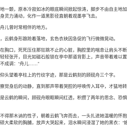
地一颤，原本冷寂如冰的眼底瞬间掀起惊涛，脚步不由自主地加
身灵力涌动，化作一道黑影径直朝着观墨亭飞去。
舟儿曾时常相伴的地方。
，云鹤身形踉跄着落地，玄色衣袂因急促的飞行微微晃动。
在胸口，死死压住那狂跳不止的心脏，胸腔里的喘息让肩头不断
轻轻张开，目光如磁石般锁在亭中那道背影上，声音带着难以置
不成调：“舟儿……”
仰头望着亭柱上的竹纹字迹，那是云鹤刻的顾砚舟三个字。
察觉身后的动静，直到那声带着哭腔的呼唤传入耳中，才猛地转
是云鹤的瞬间，顾砚舟眼眶瞬间红透，积攒了两年的思念、恐惧
不得那木讷的性子，朝着云鹤飞奔而去，一头扎进她温暖的怀抱
硕大柔软的胸脯，放声大哭起来，泪水瞬间浸湿了她的黑衣：“