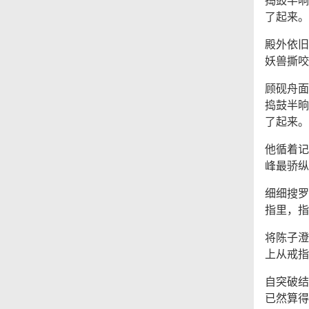
了起来。
殿外依旧
妖兽撕咬
顾砚舟面
捣鼓半晌
了起来。
他循着记
峰最骄纵
细细搜罗
指里，指
将陈子澄
上从戒指
自突破结
已然算得