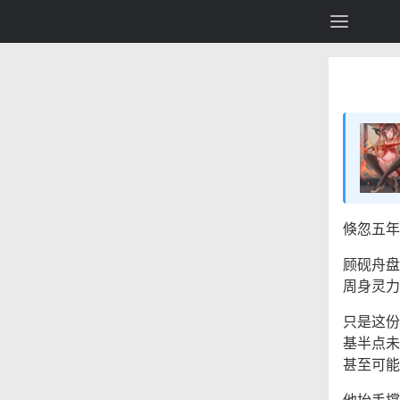
倏忽五年
顾砚舟盘
周身灵力
只是这份
基半点未
甚至可能
他抬手撑