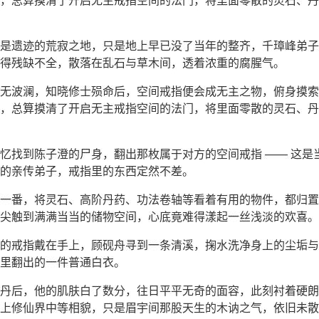
是遗迹的荒寂之地，只是地上早已没了当年的整齐，千璋峰弟子
得残缺不全，散落在乱石与草木间，透着浓重的腐腥气。
无波澜，知晓修士殒命后，空间戒指便会成无主之物，俯身摸索
，总算摸清了开启无主戒指空间的法门，将里面零散的灵石、丹
忆找到陈子澄的尸身，翻出那枚属于对方的空间戒指 —— 这是
的亲传弟子，戒指里的东西定然不差。
一番，将灵石、高阶丹药、功法卷轴等看着有用的物件，都归置
尖触到满满当当的储物空间，心底竟难得漾起一丝浅淡的欢喜。
的戒指戴在手上，顾砚舟寻到一条清溪，掬水洗净身上的尘垢与
里翻出的一件普通白衣。
丹后，他的肌肤白了数分，往日平平无奇的面容，此刻衬着硬朗
上修仙界中等相貌，只是眉宇间那股天生的木讷之气，依旧未散