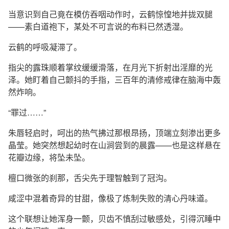
当意识到自己竟在模仿吞咽动作时，云鹤惊惶地并拢双腿
——素白道袍下，某处不可言说的布料已然透湿。
云鹤的呼吸凝滞了。
指尖的露珠顺着掌纹缓缓滑落，在月光下折射出淫靡的光
泽。她盯着自己颤抖的手指，三百年的清修戒律在脑海中轰
然炸响。
“罪过……”
朱唇轻启时，呵出的热气拂过那根昂扬，顶端立刻渗出更多
晶莹。她突然想起幼时在山涧尝到的晨露——也是这样悬在
花瓣边缘，将坠未坠。
檀口微张的刹那，舌尖先于理智触到了冠沟。
咸涩中混着奇异的甘甜，像极了炼制失败的清心丹味道。
这个联想让她浑身一颤，贝齿不慎刮过敏感处，引得沉睡中