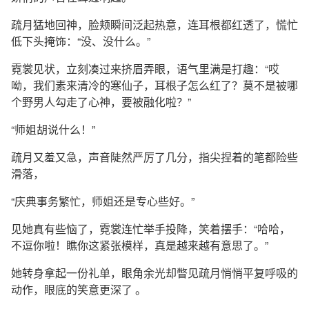
疏月猛地回神，脸颊瞬间泛起热意，连耳根都红透了，慌忙
低下头掩饰：“没、没什么。”
霓裳见状，立刻凑过来挤眉弄眼，语气里满是打趣：“哎
呦，我们素来清冷的寒仙子，耳根子怎么红了？莫不是被哪
个野男人勾走了心神，要被融化啦？”
“师姐胡说什么！”
疏月又羞又急，声音陡然严厉了几分，指尖捏着的笔都险些
滑落，
“庆典事务繁忙，师姐还是专心些好。”
见她真有些恼了，霓裳连忙举手投降，笑着摆手：“哈哈，
不逗你啦！瞧你这紧张模样，真是越来越有意思了。”
她转身拿起一份礼单，眼角余光却瞥见疏月悄悄平复呼吸的
动作，眼底的笑意更深了 。