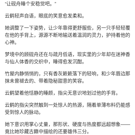
“让砚舟睡个安稳觉吧。”
云鹤轻声自语，眼底的笑意愈发柔和。
她调整了一下姿势，让少年靠得更舒服些，另一只手轻轻覆
在他的手背上，源源不断地输送着温润的灵力，护持着他的
心神。
梦境中的顾砚舟还在与疏月低语，现实里的少年却在迷神香
与仙人体香的交织中，睡得愈发沉酣。
竹屋内静悄悄的，只有香灰簌簌落下的轻响，和少年唇边那
抹未曾褪去的、带着隐秘甜意的笑容。
云鹤望着他恬静的睡颜，指尖无意识地划过他的手背。
云鹤的指尖突然触到一处惊人的热源，隔着单薄布料仍能感
受到惊人的脉动。
她下意识用掌心丈量，那形状、硬度与热度都远超想象——
竟比她珍藏古籍中描绘的还要雄伟三分。