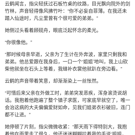
云鹤闻言，指尖轻抚过石板竹桌的纹路，目光飘向院外的剑
竹林，声音轻得像风拂竹叶：“你不必妄自菲薄。在我还未
踏入仙途时，凡尘里曾有个很可爱的弟弟。”
她侧过头看着顾砚舟，眼底泛起怀念的柔光。
“你很像他。”
“那时候母亲早逝，父亲为了生计在外奔波，家里只剩我和
弟弟。他总爱跟在我身后，一口一个‘姐姐’地叫，我上山砍
柴他就坐在石头上等着，我缝补衣裳他就趴在旁边看。”
云鹤的声音带着笑意，却渐渐染上一丝怅然。
“可惜后来父亲在外做工时，弟弟突发恶疾，浑身滚烫说胡
话。我抱着他跑遍了整个镇子求医，可家底早就空了，唯一
会治这病的大夫偏偏爱财如命，见我们姐弟衣衫破旧，连门
都不让进。”
她停顿了片刻，指尖微微收紧：“那天雨下得特别大，我抱
着他在雨里走了很久，他还迷迷糊糊拉着我的手说‘姐姐，