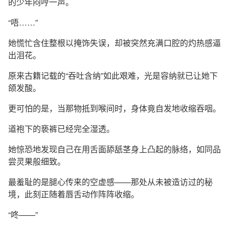
的少年闷哼一声。
“唔……”
她慌忙含住整根以掩饰失误，却被突然充满口腔的灼热感逼
出泪花。
原来古籍记载的“吞吐含纳”如此艰难，光是容纳就已让她下
颌发酸。
更可怕的是，当那物抵到喉间时，身体竟自发地收缩吞咽。
道袍下的亵裤已经完全湿透。
她惊恐地发现自己在用舌面舔舐茎身上凸起的脉络，如同品
尝灵果般细致。
最羞耻的是腿心传来的空虚感——那处从未被造访过的秘
境，此刻正随着唇舌动作阵阵收缩。
“咚——”