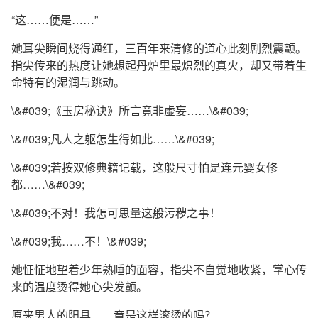
“这……便是……”
她耳尖瞬间烧得通红，三百年来清修的道心此刻剧烈震颤。
指尖传来的热度让她想起丹炉里最炽烈的真火，却又带着生
命特有的湿润与跳动。
\&#039;《玉房秘诀》所言竟非虚妄……\&#039;
\&#039;凡人之躯怎生得如此……\&#039;
\&#039;若按双修典籍记载，这般尺寸怕是连元婴女修
都……\&#039;
\&#039;不对！我怎可思量这般污秽之事！
\&#039;我……不！\&#039;
她怔怔地望着少年熟睡的面容，指尖不自觉地收紧，掌心传
来的温度烫得她心尖发颤。
原来男人的阳具……竟是这样滚烫的吗？