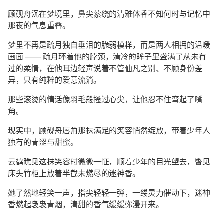
顾砚舟沉在梦境里，鼻尖萦绕的清雅体香不知何时与记忆中
那夜的气息重叠。
梦里不再是疏月独自垂泪的脆弱模样，而是两人相拥的温暖
画面 —— 疏月环着他的脖颈，清冷的眸子里盛满了从未有
过的柔情，在他耳边轻声说着不管仙凡之别、不顾身份差
异，只有纯粹的爱意流淌。
那些滚烫的情话像羽毛般搔过心尖，让他忍不住弯起了嘴
角。
现实中，顾砚舟唇角那抹满足的笑容悄然绽放，带着少年人
独有的青涩与甜蜜。
云鹤瞧见这抹笑容时微微一怔，顺着少年的目光望去，瞥见
床头竹柜上放着半截未燃尽的迷神香。
她了然地轻笑一声，指尖轻轻一弹，一缕灵力催动下，迷神
香燃起袅袅青烟，清甜的香气缓缓弥漫开来。