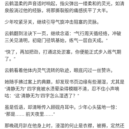
云鹤温柔的声音适时响起，指尖弹出一缕柔和的灵光，如清
泉般淌过他的经脉，将那撕裂般的痛感抚平了大半。
少年咬紧牙关，继续引导气旋冲击阻塞的灵脉。
云鹤翻到法诀下一页，继续念道：“气行周天循经络，冲破
三关见清明，初窥门径筑基始，练气一层自天成。”
“快了，再加把劲，打通这处淤塞，你便能正式步入练气期
了。”
云鹤看着他体内灵气流转的轨迹，眼底闪过一丝赞许。
她随手拂过案上的典籍，却发现书页边缘有些潮湿，尤其是
“清静无为” 四字竟被水渍晕染得模糊不清，忍不住小声嘀
咕：“这‘清静无为’四字怎么湿透了？”
虽是低语，却清晰传入顾砚舟耳中。少年心头猛地一惊：
“那是…… 前天夜里……”
那晚疏月趴在他身上时，浸湿的何止是衣襟，被褥，定然还