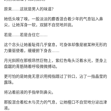
原来……这就是男人的味道？
她低头嗅了嗅，一股淡淡的麝香混合着少年的气息钻入鼻
尖，让她浑身一软，双腿不自觉地并拢。
若是……若是含住它……
这个念头让她羞耻得几乎窒息，可身体却像是被某种无形的
力量驱使着，缓缓俯下身去……
月光斜照在那根昂然巨物上，紫红色龟头泛着水光，茎身上
盘踞的青筋随着呼吸微微搏动。
更可怕的是她竟无意识用拇指蹭过了铃口，沾了一指晶莹的
露珠。
将沾着前液的手指举到鼻尖。
那股混合着松木与灵力的气息，让她檀口不自觉地分泌出津
液。