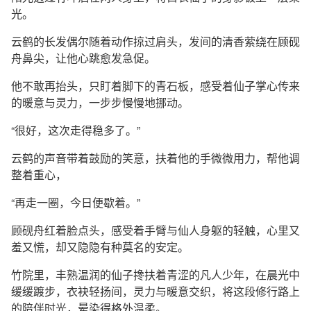
光。
云鹤的长发偶尔随着动作掠过肩头，发间的清香萦绕在顾砚
舟鼻尖，让他心跳愈发急促。
他不敢再抬头，只盯着脚下的青石板，感受着仙子掌心传来
的暖意与灵力，一步步慢慢地挪动。
“很好，这次走得稳多了。”
云鹤的声音带着鼓励的笑意，扶着他的手微微用力，帮他调
整着重心，
“再走一圈，今日便歇着。”
顾砚舟红着脸点头，感受着手臂与仙人身躯的轻触，心里又
羞又慌，却又隐隐有种莫名的安定。
竹院里，丰熟温润的仙子搀扶着青涩的凡人少年，在晨光中
缓缓踱步，衣袂轻扬间，灵力与暖意交织，将这段修行路上
的陪伴时光，晕染得格外温柔。