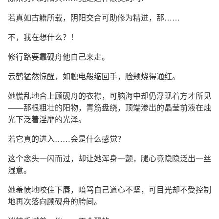
若真如古籍所载，阴阳交合可助修为精进，那……
不，我在想什么？！
修行路要靠砚舟他自己来走。
云鹤猛然惊醒，如触电般缩回手，脸颊烧得通红。
她慌乱地合上顾砚舟的衣襟，可脑海中却仍浮现着方才所见
——那根粗壮的阳物，青筋盘绕，顶端渗出的晶莹前液在烛
光下泛着淫靡的光泽。
若它真的进入……会是什么感觉？
这个念头一闪而过，却让她浑身一颤，腿心竟隐隐泛出一丝
湿意。
她羞愤地咬住下唇，暗骂自己道心不坚，可目光却不受控制
地再次落向顾砚舟的胯间。