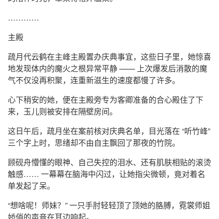
…………
主殿
疏月代云鹤在主峰主殿置办庆典事宜，这些日子里，她惊喜
地发现体内的魔火之根异常平静 —— 上次爆发后消散的魔
气不仅没再积聚，连重新滋生的速度都慢了许多。
心下稍安的她，便在主殿旁专为客卿准备的合心殿住了下
来，玉儿则被安排在隔壁房间。
这日午后，疏月坐在案前核对庆典名单，目光落在 “听竹峰”
三个字上时，思绪却不由自主飘回了那夜的竹院。
顾砚舟懵懂的眼神、自己失控的泪水、还有肌肤相贴的滚烫
触感…… 一幕幕在脑海中闪过，让她指尖微顿，竟对着名
单发起了呆。
“想啥呢！师妹？” 一只手肘轻轻顶了顶她的胳膊，霓裳师姐
娇俏的声音在耳边响起。