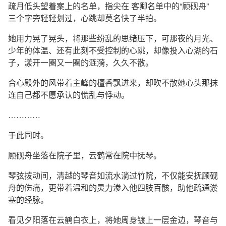
疏月低头望着案上的名单，指尖在 客卿名单中的“顾砚舟”
三个字旁轻轻划过，心跳却莫名快了半拍。
她用力晃了晃头，将那些纷乱的思绪压下，可那夜的月光、
少年的体温、还有此刻不受控制的心跳，却像投入心湖的石
子，漾开一圈又一圈的涟漪，久久不散。
合心殿外的风带着主峰的檀香飘进来，却吹不散她心头那抹
连自己都不愿承认的慌乱与悸动。
…………
于此同时。
顾砚舟坐落在院子里，云鹤常在院中抚琴。
琴弦拨动间，清越的琴音如流水淌过竹院，不仅能安抚顾砚
舟的伤痛，更带着温和的灵力渗入他四肢百骸，助他疏通淤
塞的经脉。
看见夕阳落在云鹤白衣上，将她周身镀上一层金边，琴音与