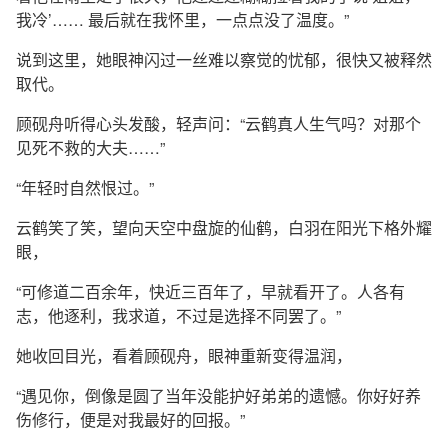
我冷’…… 最后就在我怀里，一点点没了温度。”
说到这里，她眼神闪过一丝难以察觉的忧郁，很快又被释然
取代。
顾砚舟听得心头发酸，轻声问：“云鹤真人生气吗？对那个
见死不救的大夫……”
“年轻时自然恨过。”
云鹤笑了笑，望向天空中盘旋的仙鹤，白羽在阳光下格外耀
眼，
“可修道二百余年，快近三百年了，早就看开了。人各有
志，他逐利，我求道，不过是选择不同罢了。”
她收回目光，看着顾砚舟，眼神重新变得温润，
“遇见你，倒像是圆了当年没能护好弟弟的遗憾。你好好养
伤修行，便是对我最好的回报。”