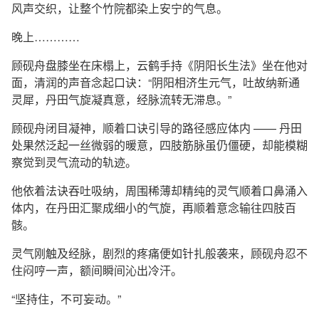
风声交织，让整个竹院都染上安宁的气息。
晚上…………
顾砚舟盘膝坐在床榻上，云鹤手持《阴阳长生法》坐在他对
面，清润的声音念起口诀：“阴阳相济生元气，吐故纳新通
灵犀，丹田气旋凝真意，经脉流转无滞息。”
顾砚舟闭目凝神，顺着口诀引导的路径感应体内 —— 丹田
处果然泛起一丝微弱的暖意，四肢筋脉虽仍僵硬，却能模糊
察觉到灵气流动的轨迹。
他依着法诀吞吐吸纳，周围稀薄却精纯的灵气顺着口鼻涌入
体内，在丹田汇聚成细小的气旋，再顺着意念输往四肢百
骸。
灵气刚触及经脉，剧烈的疼痛便如针扎般袭来，顾砚舟忍不
住闷哼一声，额间瞬间沁出冷汗。
“坚持住，不可妄动。”