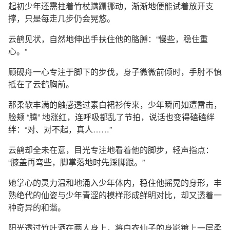
起初少年还需拄着竹杖蹒跚挪动，渐渐地便能试着放开支
撑，只是每走几步仍会晃悠。
云鹤见状，自然地伸出手扶住他的胳膊：“慢些，稳住重
心。”
顾砚舟一心专注于脚下的步伐，身子微微前倾时，手肘不慎
抵在了云鹤胸前。
那柔软丰满的触感透过素白裙衫传来，少年瞬间如遭雷击，
脸颊 “腾” 地涨红，连呼吸都乱了节拍，说话也变得磕磕绊
绊：“对、对不起，真人……”
云鹤却全未在意，目光专注地看着他的脚步，轻声指点：
“膝盖再弯些，脚掌落地时先踩脚跟。”
她掌心的灵力温和地涌入少年体内，稳住他摇晃的身形，丰
熟绝代的仙姿与少年青涩的模样形成鲜明对比，却又透着一
种奇异的和谐。
阳光透过竹叶洒在两人身上，将白衣仙子的身影镀上一层柔