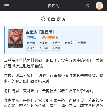
夜读阁
第16章 慈爱
尘世途【重置版】
已完结
好吃懒惰的猫
剧情
反差
后宫
痴女
猎艳
破处
浪漫
种马
云鹤留在竹院照料顾砚舟的日子，没有想象中的拘谨，反倒
如春风拂过般温和自然。
这位元婴真人虽仙气缥缈，行事却带着寻常长辈的细致，将
少年的起居照料得妥帖入微。
每日清晨，天刚泛白，云鹤便会提着食盒来到杂物间。
食盒里从不是修仙者常食的灵果丹药，而是用灵米熬得软糯
的白粥，配着清炒的竹荪与菌菇，偶尔还有一颗蒸得粉糯的