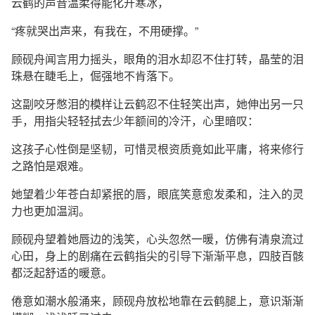
云鹤的声音温柔得能化开寒冰，
“疼就哭出声来，有我在，不用硬撑。”
顾砚舟闻言用力摇头，眼角的泪水却忍不住打转，晶莹的泪
珠悬在睫毛上，倔强地不肯落下。
这副咬牙憋泪的模样让云鹤忍不住轻笑出声，她伸出另一只
手，用指尖轻轻拭去少年额间的冷汗，心里暗叹：
这孩子心性倒是坚韧，可惜灵根资质竟如此平庸，将来修行
之路怕是艰难。
她望着少年苍白却紧抿的唇，眼底笑意愈发柔和，注入的灵
力也更加温润。
顾砚舟望着她唇边的浅笑，心头忽然一暖，仿佛有清泉流过
心田，身上的剧痛在云鹤指尖的引导下渐渐平息，四肢百骸
都泛起舒适的暖意。
倦意如潮水般涌来，顾砚舟放松地靠在云鹤腿上，意识渐渐