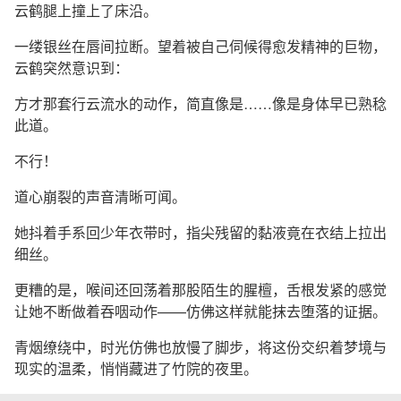
云鹤腿上撞上了床沿。
一缕银丝在唇间拉断。望着被自己伺候得愈发精神的巨物，
云鹤突然意识到：
方才那套行云流水的动作，简直像是……像是身体早已熟稔
此道。
不行！
道心崩裂的声音清晰可闻。
她抖着手系回少年衣带时，指尖残留的黏液竟在衣结上拉出
细丝。
更糟的是，喉间还回荡着那股陌生的腥檀，舌根发紧的感觉
让她不断做着吞咽动作——仿佛这样就能抹去堕落的证据。
青烟缭绕中，时光仿佛也放慢了脚步，将这份交织着梦境与
现实的温柔，悄悄藏进了竹院的夜里。