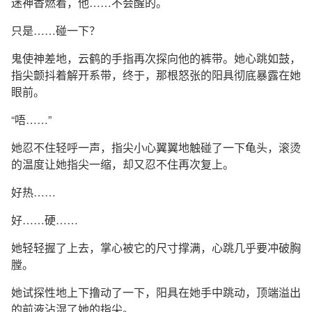
迷神香燃着，他……不会醒的。
只是……碰一下？
鬼使神差地，云鹤的手指再次探向他的裤带。她心跳如鼓，
指尖颤抖着解开系带，终于，那根怒张的阳具彻底暴露在她
眼前。
“唔……”
她忍不住轻呼一声，指尖小心翼翼地触碰了一下龟头，滚烫
的温度让她指尖一缩，却又忍不住再次复上。
好热……
好……硬……
她轻轻握了上去，掌心被它的尺寸撑满，心跳几乎要冲破胸
膛。
她试探性地上下撸动了一下，阳具在她手中跳动，顶端溢出
的前液沾湿了她的指尖。