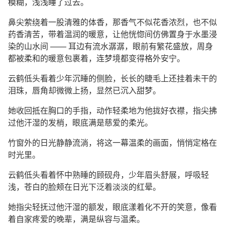
模糊，浅浅睡了过去。
鼻尖萦绕着一股清雅的体香，那香气不似花香浓烈，也不似
药香清苦，带着温润的暖意，让他恍惚间仿佛置身于水墨浸
染的山水间 —— 耳边有流水潺潺，眼前有繁花盛放，周身
都被柔和的暖意包裹着，连梦境都变得格外安宁。
云鹤低头看着少年沉睡的侧脸，长长的睫毛上还挂着未干的
泪珠，唇角却微微上扬，显然已沉入甜梦。
她收回抵在胸口的手指，动作轻柔地为他拢好衣襟，指尖拂
过他汗湿的发梢，眼底满是慈爱的柔光。
竹窗外的日光静静流淌，将这一幕温柔的画面，悄悄定格在
时光里。
云鹤低头看着怀中熟睡的顾砚舟，少年眉头舒展，呼吸轻
浅，苍白的脸颊在日光下泛着淡淡的红晕。
她指尖轻抚过他汗湿的额发，眼底漾着化不开的笑意，像看
着自家疼爱的晚辈，满是纵容与温柔。