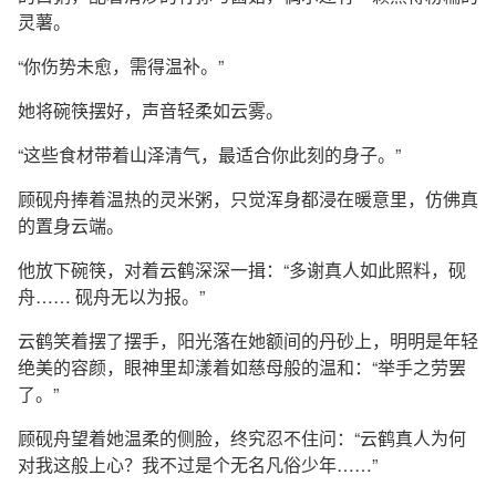
灵薯。
“你伤势未愈，需得温补。”
她将碗筷摆好，声音轻柔如云雾。
“这些食材带着山泽清气，最适合你此刻的身子。”
顾砚舟捧着温热的灵米粥，只觉浑身都浸在暖意里，仿佛真
的置身云端。
他放下碗筷，对着云鹤深深一揖：“多谢真人如此照料，砚
舟…… 砚舟无以为报。”
云鹤笑着摆了摆手，阳光落在她额间的丹砂上，明明是年轻
绝美的容颜，眼神里却漾着如慈母般的温和：“举手之劳罢
了。”
顾砚舟望着她温柔的侧脸，终究忍不住问：“云鹤真人为何
对我这般上心？我不过是个无名凡俗少年……”