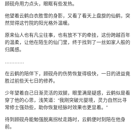
顾砚舟用力点头，眼眶有些发热。
他望着云鹤白衣胜雪的身影，又看了看天上盘旋的仙鹤，突
然觉得这竹院的阳光格外温暖。
原来仙人也有凡尘往事，也有放不下的牵挂，这份跨越百年
的温柔，让他在陌生的仙门里，终于找到了一丝如家人般的
归属感。
…………
在云鹤的陪伴下，顾砚舟的伤势恢复得极快，一日的进益竟
胜过前些天七日的修养。
少年望着自己日渐灵活的双腿，眼里满是疑惑，云鹤似是看
穿了他的心思，浅笑道：“我刚突破元婴境，灵力自然比寻
常修士强劲些，助你恢复经脉时效果也更显着。”
待到顾砚舟能勉强脱离拐杖走路时，云鹤便时刻陪在他身
前。