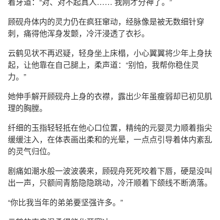
着牙道：“对、对不起真人…… 我刚才分神了。”
顾砚舟体内的灵力仍在疯狂窜动，经脉像是被无数细针穿
刺，痛得他浑身发颤，冷汗浸透了衣衫。
云鹤见状不再迟疑，轻身坐上床榻，小心翼翼将少年上身扶
起，让他靠在自己腿上，柔声道：“别怕，我帮你稳住灵
力。”
她伸手解开顾砚舟上身的衣襟，露出少年虽瘦弱却已初见肌
理的胸膛。
纤细的玉指轻轻抵在他心口位置，精纯的元婴灵力顺着指尖
缓缓注入，在体表画出柔和的光晕，一点点引导着体内紊乱
的灵气归位。
剧痛如潮水般一波波袭来，顾砚舟死死咬着下唇，硬是没叫
出一声，只额间青筋隐隐跳动，冷汗顺着下颌线不断滴落。
“你比我当年的弟弟要坚强许多。”