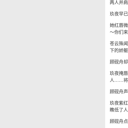
两人并肩
玖夜早已
她红唇微
～你们来
苍云殊闻
下的娇躯
顾砚舟却
玖夜掩唇
人……将
顾砚舟声
玖夜紫红
瞧低了人
顾砚舟点