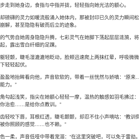
步走到她身边，食指与中指并拢，轻轻指向她光洁的额心。
却磅礴的灵力如暖流般涌入她体内，那被封印已久的灵力瞬间松
崩解，甚至隐隐有破而后立的迹象。
的气势自她周身隐隐升腾，七彩灵气在她脚下荡起层层涟漪，将
起，露出雪白纤细的足踝。
躯轻颤，睫毛湿漉漉地眨动，脸颊迅速爬上两抹红晕，呼吸微微
下轻轻起伏。
盈盈地抬眸看向他，声音软软的，带着一丝恍然与娇嗔：“原来
能力。”
角勾起浅笑，指尖在她额心轻轻一摩，温热的触感如羽毛拂过：
你治愈……是给你点教训。”
齿轻咬下唇，耳根红透，睫毛颤颤，却忍不住小声嘀咕：“教训
被你照顾的感觉……也不赖。”
色一柔，声音低哑中带着宠溺：“在这里突破吧，可以免于雷劫。