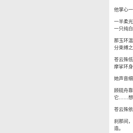
他掌心一
一半柔光
一只纯白
那玉环温
分束缚之
苍云殊低
摩挲环身
她声音细
顾砚舟靠
它……想
苍云殊依
刹那间，
造。