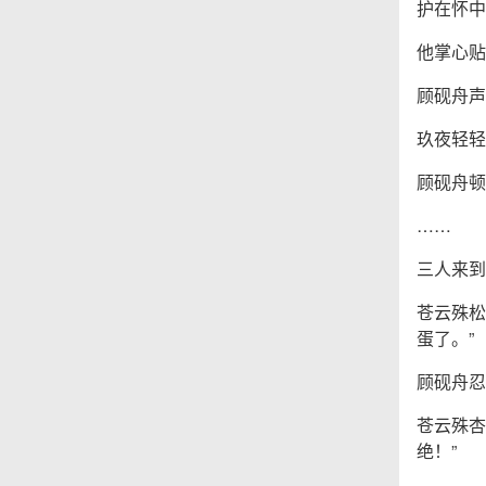
护在怀中
他掌心贴
顾砚舟声
玖夜轻轻
顾砚舟顿
……
三人来到
苍云殊松
蛋了。”
顾砚舟忍
苍云殊杏
绝！”