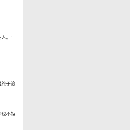
人。”
狸终于滚
你也不拒