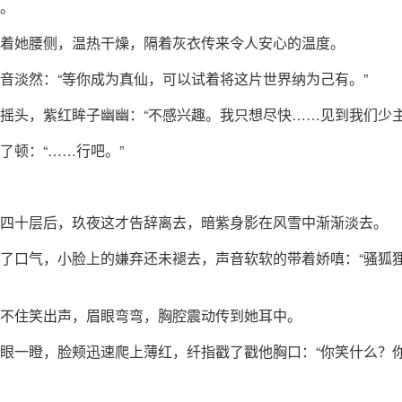
。
着她腰侧，温热干燥，隔着灰衣传来令人安心的温度。
音淡然：“等你成为真仙，可以试着将这片世界纳为己有。”
摇头，紫红眸子幽幽：“不感兴趣。我只想尽快……见到我们少主
了顿：“……行吧。”
四十层后，玖夜这才告辞离去，暗紫身影在风雪中渐渐淡去。
了口气，小脸上的嫌弃还未褪去，声音软软的带着娇嗔：“骚狐
不住笑出声，眉眼弯弯，胸腔震动传到她耳中。
眼一瞪，脸颊迅速爬上薄红，纤指戳了戳他胸口：“你笑什么？