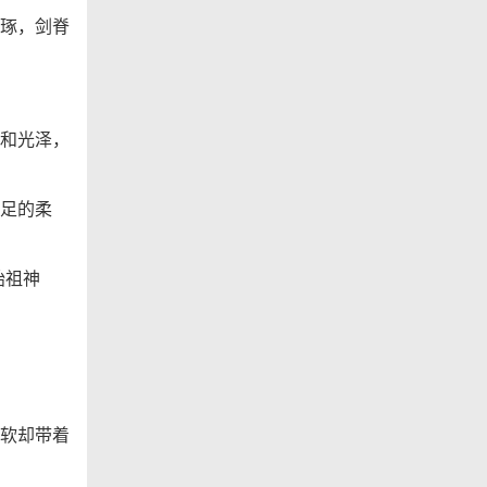
琢，剑脊
和光泽，
足的柔
始祖神
软却带着