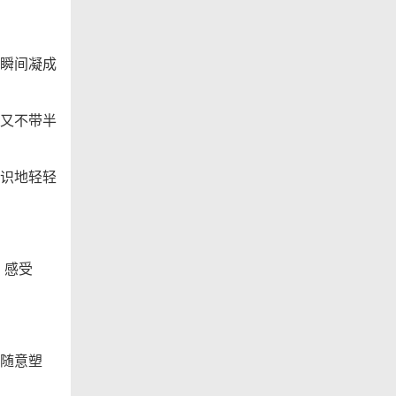
瞬间凝成
又不带半
识地轻轻
，感受
随意塑