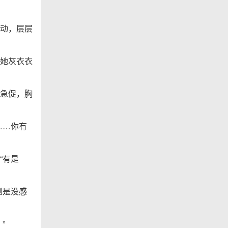
动，层层
她灰衣衣
急促，胸
……你有
“有是
倒是没感
”