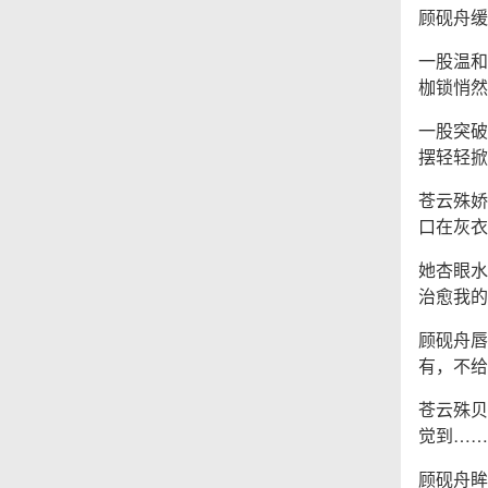
顾砚舟缓
一股温和
枷锁悄然
一股突破
摆轻轻掀
苍云殊娇
口在灰衣
她杏眼水
治愈我的
顾砚舟唇
有，不给
苍云殊贝
觉到……
顾砚舟眸