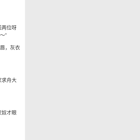
送两位呀
～”
唇，灰衣
家求舟大
家奴才眼