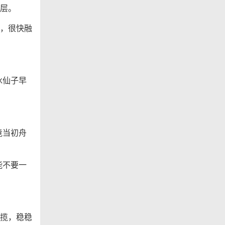
层。
，很快融
冰仙子早
竟当初舟
能不要一
揽，稳稳