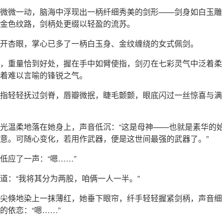
微微一动，脑海中浮现出一柄纤细秀美的剑形——剑身如白玉雕
金色纹路，剑柄处更缀以轻盈的流苏。
开杏眼，掌心已多了一柄白玉身、金纹缠绕的女式佩剑。
，重量恰到好处，握在手中如臂使指，剑刃在七彩灵气中泛着柔
着难以言喻的锋锐之气。
指轻轻抚过剑脊，唇瓣微抿，睫毛颤颤，眼底闪过一丝惊喜与满
光温柔地落在她身上，声音低沉：“这是母神——也就是素华的
意。可随心变化，若用作武器，便是这世间最强的武器了。”
低应了一声：“嗯……”
道：“我将其分为两股，咱俩一人一半。”
尖倏地染上一抹薄红，她垂下眼帘，纤手轻轻握紧剑柄，声音细
的依恋：“嗯……”