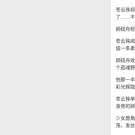
苍云殊却
了……不
顾砚舟轻
苍云殊闻
成一条柔
顾砚舟收
个孤魂野
他那一半
彩光辉隐
苍云殊举
身旁的顾
少女唇角
荡，发丝