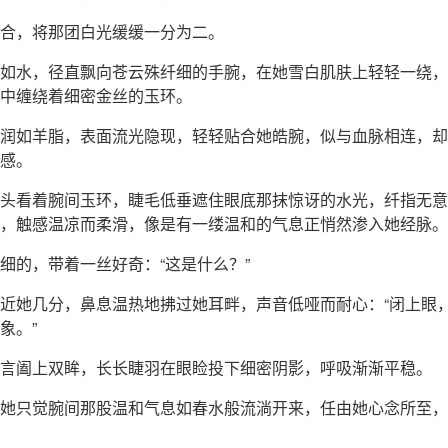
合，将那团白光缓缓一分为二。
如水，径直飘向苍云殊纤细的手腕，在她雪白肌肤上轻轻一绕，
中缠绕着细密金丝的玉环。
润如羊脂，表面流光隐现，轻轻贴合她皓腕，似与血脉相连，却
感。
头看着腕间玉环，睫毛低垂遮住眼底那抹惊讶的水光，纤指无意
，触感温凉而柔滑，像是有一缕温和的气息正悄然渗入她经脉。
细的，带着一丝好奇：“这是什么？”
近她几分，鼻息温热地拂过她耳畔，声音低哑而耐心：“闭上眼
象。”
言阖上双眸，长长睫羽在眼睑投下细密阴影，呼吸渐渐平稳。
她只觉腕间那股温和气息如春水般流淌开来，任由她心念所至，