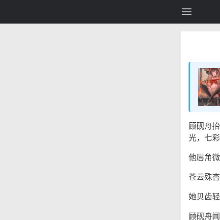
顾砚舟抬
光，七彩
他唇角微
苍云殊杏
她贝齿轻
顾砚舟闻