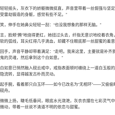
轻轻摇头，灰衣下的娇躯微微挺直，声音里带着一丝倔强与坚定
受雷劫锻造的身躯，感觉有些不足。”
笑，伸手在她鼻尖轻轻一刮：“也没我想象的那样无脑。”
言，脸颊“腾”地烧得更红，她扭过头去，纤指无意识地绞着衣角
软的弧线，耳尖红得几乎滴血，却藏不住眼底那一丝甜蜜的羞意
回手，声音平静却带着满足：“走吧。我来这里，主要就是补齐
鬼的灵魂，然后拿到这个白如意。”
白如意已悄然融入砚云戒中，戒指表面顿时缠绕上一道白玉般的
隐流转，显得越发古朴而灵动。
起手腕，看着那只白玉环——如今已改名为“无相环”——又偷偷
砚舟。
微微上扬，睫毛低垂间，眼底水光潋滟，灰衣衣摆在七彩灵气中
微动，带着一丝说不清道不明的依恋与甜蜜。