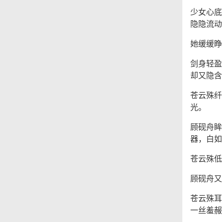
少女心底
隐隐流动
她缓缓睁
剑身轻盈
却又隐含
苍云殊纤
光。
顾砚舟眸
器，白如
苍云殊低
顾砚舟又
苍云殊耳
一丝羞赧