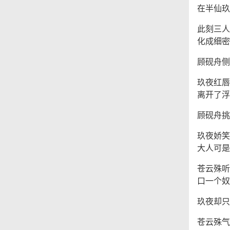
在半仙玖
此刻三人
化成细密
顾砚舟侧
玖夜红唇
离开了浮
顾砚舟挑
玖夜娇笑
大人可是
苍云殊听
口一个奴
玖夜却只
苍云殊气