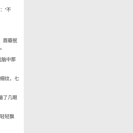
：“不
，唇瓣抿
。
我脑中那
细纹，七
瞄了几眼
轻轻飘