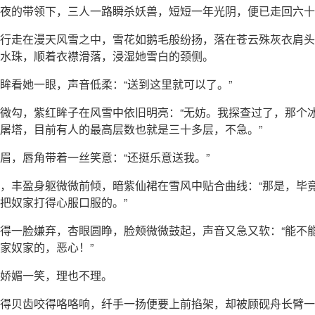
夜的带领下，三人一路瞬杀妖兽，短短一年光阴，便已走回六十
行走在漫天风雪之中，雪花如鹅毛般纷扬，落在苍云殊灰衣肩头
水珠，顺着衣襟滑落，浸湿她雪白的颈侧。
眸看她一眼，声音低柔：“送到这里就可以了。”
微勾，紫红眸子在风雪中依旧明亮：“无妨。我探查过了，那个
屠塔，目前有人的最高层数也就是三十多层，不急。”
眉，唇角带着一丝笑意：“还挺乐意送我。”
，丰盈身躯微微前倾，暗紫仙裙在雪风中贴合曲线：“那是，毕
把奴家打得心服口服的。”
得一脸嫌弃，杏眼圆睁，脸颊微微鼓起，声音又急又软：“能不
家奴家的，恶心！”
娇媚一笑，理也不理。
得贝齿咬得咯咯响，纤手一扬便要上前掐架，却被顾砚舟长臂一