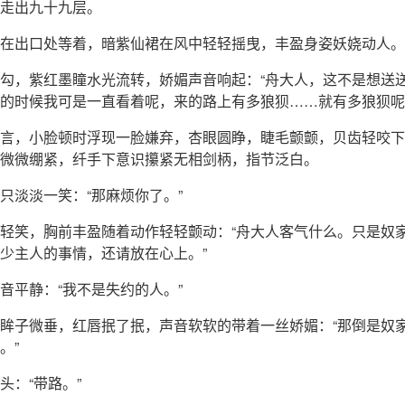
走出九十九层。
在出口处等着，暗紫仙裙在风中轻轻摇曳，丰盈身姿妖娆动人。
勾，紫红墨瞳水光流转，娇媚声音响起：“舟大人，这不是想送
的时候我可是一直看着呢，来的路上有多狼狈……就有多狼狈呢
言，小脸顿时浮现一脸嫌弃，杏眼圆睁，睫毛颤颤，贝齿轻咬下
微微绷紧，纤手下意识攥紧无相剑柄，指节泛白。
只淡淡一笑：“那麻烦你了。”
轻笑，胸前丰盈随着动作轻轻颤动：“舟大人客气什么。只是奴
少主人的事情，还请放在心上。”
音平静：“我不是失约的人。”
眸子微垂，红唇抿了抿，声音软软的带着一丝娇媚：“那倒是奴
。”
头：“带路。”