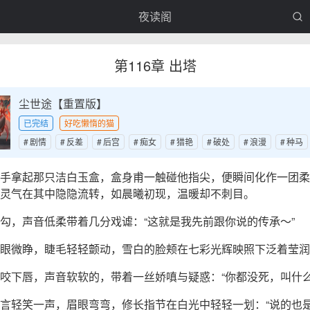
夜读阁
第116章 出塔
尘世途【重置版】
已完结
好吃懒惰的猫
剧情
反差
后宫
痴女
猎艳
破处
浪漫
种马
手拿起那只洁白玉盒，盒身甫一触碰他指尖，便瞬间化作一团柔
灵气在其中隐隐流转，如晨曦初现，温暖却不刺目。
勾，声音低柔带着几分戏谑：“这就是我先前跟你说的传承～”
眼微睁，睫毛轻轻颤动，雪白的脸颊在七彩光辉映照下泛着莹润
咬下唇，声音软软的，带着一丝娇嗔与疑惑：“你都没死，叫什么
言轻笑一声，眉眼弯弯，修长指节在白光中轻轻一划：“说的也是