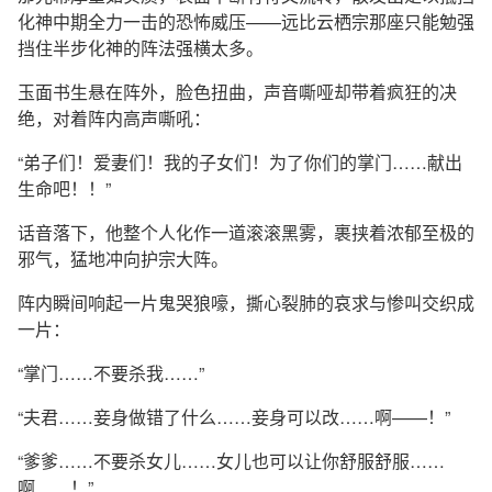
化神中期全力一击的恐怖威压——远比云栖宗那座只能勉强
挡住半步化神的阵法强横太多。
玉面书生悬在阵外，脸色扭曲，声音嘶哑却带着疯狂的决
绝，对着阵内高声嘶吼：
“弟子们！爱妻们！我的子女们！为了你们的掌门……献出
生命吧！！”
话音落下，他整个人化作一道滚滚黑雾，裹挟着浓郁至极的
邪气，猛地冲向护宗大阵。
阵内瞬间响起一片鬼哭狼嚎，撕心裂肺的哀求与惨叫交织成
一片：
“掌门……不要杀我……”
“夫君……妾身做错了什么……妾身可以改……啊——！”
“爹爹……不要杀女儿……女儿也可以让你舒服舒服……
啊……！”