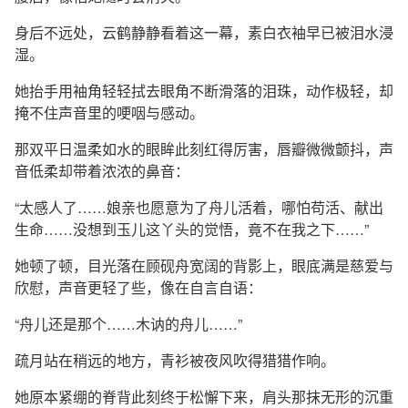
身后不远处，云鹤静静看着这一幕，素白衣袖早已被泪水浸
湿。
她抬手用袖角轻轻拭去眼角不断滑落的泪珠，动作极轻，却
掩不住声音里的哽咽与感动。
那双平日温柔如水的眼眸此刻红得厉害，唇瓣微微颤抖，声
音低柔却带着浓浓的鼻音：
“太感人了……娘亲也愿意为了舟儿活着，哪怕苟活、献出
生命……没想到玉儿这丫头的觉悟，竟不在我之下……”
她顿了顿，目光落在顾砚舟宽阔的背影上，眼底满是慈爱与
欣慰，声音更轻了些，像在自言自语：
“舟儿还是那个……木讷的舟儿……”
疏月站在稍远的地方，青衫被夜风吹得猎猎作响。
她原本紧绷的脊背此刻终于松懈下来，肩头那抹无形的沉重