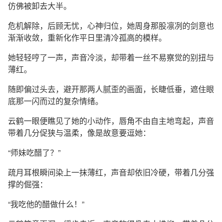
仿佛被卸去大半。
危机解除，后顾无忧，心神归位，她周身那股凛冽的剑意也
渐渐收敛，重新化作平日里清冷孤高的模样。
她轻轻哼了一声，声音冷淡，却带着一丝不易察觉的别扭与
薄红。
随即偏过头去，避开那两人腻歪的画面，长睫低垂，遮住眼
底那一闪而过的复杂情绪。
云鹤一眼便瞧见了她的小动作，唇角不由自主地弯起，声音
带着几分促狭与温柔，像是故意要逗她：
“师妹吃醋了？”
疏月耳根瞬间染上一抹薄红，声音却依旧冷硬，带着几分强
撑的倔强：
“我吃他的醋做什么！”