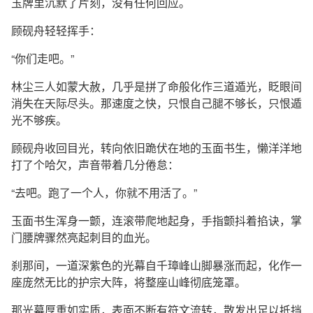
玉牌里沉默了片刻，没有任何回应。
顾砚舟轻轻挥手：
“你们走吧。”
林尘三人如蒙大赦，几乎是拼了命般化作三道遁光，眨眼间
消失在天际尽头。那速度之快，只恨自己腿不够长，只恨遁
光不够疾。
顾砚舟收回目光，转向依旧跪伏在地的玉面书生，懒洋洋地
打了个哈欠，声音带着几分倦怠：
“去吧。跑了一个人，你就不用活了。”
玉面书生浑身一颤，连滚带爬地起身，手指颤抖着掐诀，掌
门腰牌骤然亮起刺目的血光。
刹那间，一道深紫色的光幕自千璋峰山脚暴涨而起，化作一
座庞然无比的护宗大阵，将整座山峰彻底笼罩。
那光幕厚重如实质，表面不断有符文流转，散发出足以抵挡