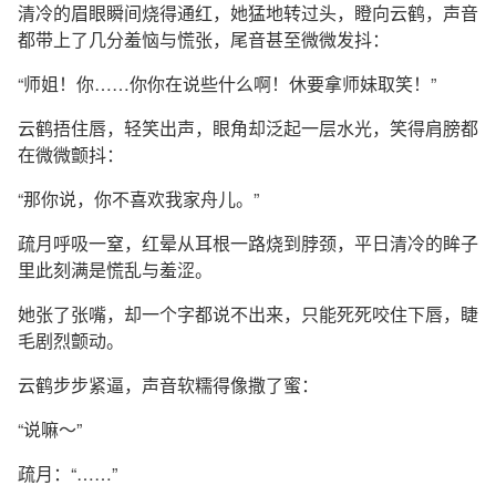
清冷的眉眼瞬间烧得通红，她猛地转过头，瞪向云鹤，声音
都带上了几分羞恼与慌张，尾音甚至微微发抖：
“师姐！你……你你在说些什么啊！休要拿师妹取笑！”
云鹤捂住唇，轻笑出声，眼角却泛起一层水光，笑得肩膀都
在微微颤抖：
“那你说，你不喜欢我家舟儿。”
疏月呼吸一窒，红晕从耳根一路烧到脖颈，平日清冷的眸子
里此刻满是慌乱与羞涩。
她张了张嘴，却一个字都说不出来，只能死死咬住下唇，睫
毛剧烈颤动。
云鹤步步紧逼，声音软糯得像撒了蜜：
“说嘛～”
疏月：“……”