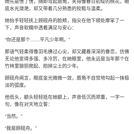
她先是愣了愣，随即弯起唇角，笑得像春日初绽的桃花，眼
底水光潋滟，却又带着几分熟悉的狡黠与温柔。
她抬手轻轻抚上顾砚舟的脸颊，指尖在他下颌处摩挲了一
下，声音软糯中透着满足与安心：
“你还是那个……平凡少年啊。”
那语气轻柔得像羽毛拂过心尖，却又藏着深深的眷恋，仿佛
无论他变得多强、多冷厉，在她眼里，他永远是当年那个在
竹林里狼狈爬起、拍掉尘土的少年。
顾砚舟闻言，眼底金光微微一敛，唇角不自觉地勾起一抹极
淡的弧度。
他低头，额头轻轻抵在她额上，声音低沉而郑重，一字一
句，像在对天地立誓：
“当然。”
“我是顾砚舟。”