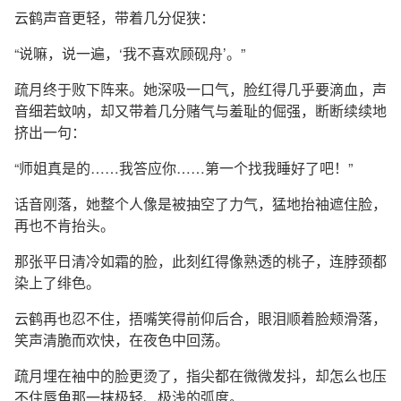
云鹤声音更轻，带着几分促狭：
“说嘛，说一遍，‘我不喜欢顾砚舟’。”
疏月终于败下阵来。她深吸一口气，脸红得几乎要滴血，声
音细若蚊呐，却又带着几分赌气与羞耻的倔强，断断续续地
挤出一句：
“师姐真是的……我答应你……第一个找我睡好了吧！”
话音刚落，她整个人像是被抽空了力气，猛地抬袖遮住脸，
再也不肯抬头。
那张平日清冷如霜的脸，此刻红得像熟透的桃子，连脖颈都
染上了绯色。
云鹤再也忍不住，捂嘴笑得前仰后合，眼泪顺着脸颊滑落，
笑声清脆而欢快，在夜色中回荡。
疏月埋在袖中的脸更烫了，指尖都在微微发抖，却怎么也压
不住唇角那一抹极轻、极浅的弧度。