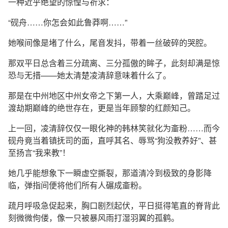
一种近乎绝望的惊惶与祈求：
“砚舟……你怎会如此鲁莽啊……”
她喉间像是堵了什么，尾音发抖，带着一丝破碎的哭腔。
那双平日总含着三分疏离、三分孤傲的眸子，此刻却满是惊
恐与无措——她太清楚凌清辞意味着什么了。
那是在中州地区中州女帝之下第一人，大乘巅峰，曾踏足过
渡劫期巅峰的绝世存在，更是当年顾黎的红颜知己。
上一回，凌清辞仅仅一眼化神的韩林笑就化为齑粉……而今
砚舟竟当着镇抚司的面，直呼其名、辱骂“狗没教养好”、甚
至扬言“我来教”！
她几乎能想象下一瞬虚空撕裂，那道清冷到极致的身影降
临，弹指间便将他们所有人碾成齑粉。
疏月呼吸急促起来，胸口剧烈起伏，平日挺得笔直的脊背此
刻微微佝偻，像一只被暴风雨打湿羽翼的孤鹤。