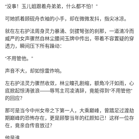
“没事！玉儿姐跟着舟弟弟，什么都不怕！”
可她抓着顾砚舟衣袖的小手，却在微微发抖，指尖冰凉。
就在左右护法周身灵力暴涌、剑拔弩张的刹那，一道清冷而
威严的女声骤然自林尘腰间玉牌中传出，带着不容置疑的穿
透力，瞬间压下所有躁动：
“不用管他。”
声音不大，却如惊雷炸响。
左右护法灵力骤然收敛，林尘瞳孔剧缩，额角冷汗如雨，心
底掀起惊涛骇浪——辱骂主司凌清辞，竟能得到“不用管他”
的回应？
那可是当今中州女帝之下第一人，大乘巅峰，曾踏足过渡劫
期巅峰的恐怖存在，更是顾黎当年的红颜知己！这样一位存
在，竟亲自传音放过？
他是谁……