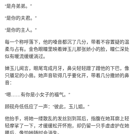
“是舟弟弟。”
“是你的夫君。”
“是你的主人。”
每一个称呼落下，他的嗓音都沉了几分，带着不容置疑的温
柔与占有。金色眼瞳里映着婵玉儿那张娇小的脸，瞳仁深处
似有暖流缓缓淌过。
婵玉儿闻言，眼尾弯成月牙，鼻尖轻轻蹭了蹭他的下巴，像
只餍足的小兽。她声音软得几乎要化开，带着几分撒娇的鼻
音：
“嗯……有你是小女子的福气。”
顾砚舟低低应了一声：“彼此，玉儿姐。”
他抬手，将她一缕散乱的发丝别到耳后，指腹在她耳廓上轻
轻摩挲了一下，才缓缓松开怀抱，却仍留一只手虚虚护在她
腰后，像怕她随时会消失。