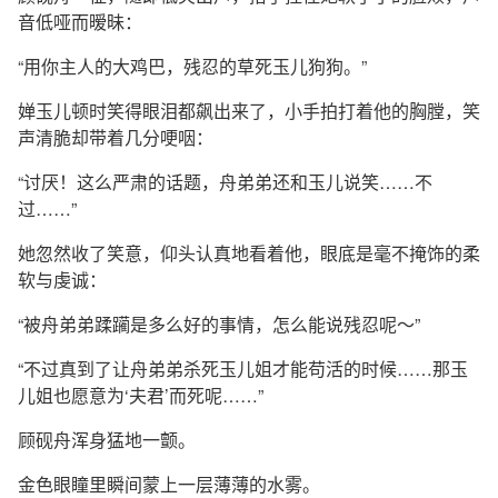
音低哑而暧昧：
“用你主人的大鸡巴，残忍的草死玉儿狗狗。”
婵玉儿顿时笑得眼泪都飙出来了，小手拍打着他的胸膛，笑
声清脆却带着几分哽咽：
“讨厌！这么严肃的话题，舟弟弟还和玉儿说笑……不
过……”
她忽然收了笑意，仰头认真地看着他，眼底是毫不掩饰的柔
软与虔诚：
“被舟弟弟蹂躏是多么好的事情，怎么能说残忍呢～”
“不过真到了让舟弟弟杀死玉儿姐才能苟活的时候……那玉
儿姐也愿意为‘夫君’而死呢……”
顾砚舟浑身猛地一颤。
金色眼瞳里瞬间蒙上一层薄薄的水雾。