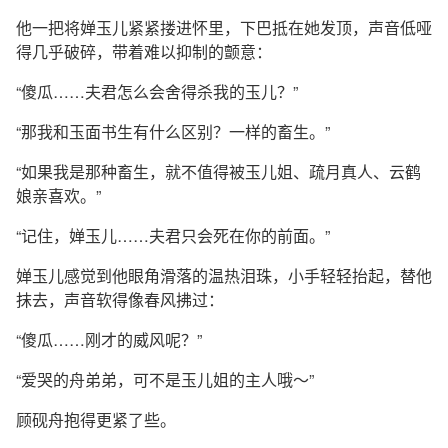
他一把将婵玉儿紧紧搂进怀里，下巴抵在她发顶，声音低哑
得几乎破碎，带着难以抑制的颤意：
“傻瓜……夫君怎么会舍得杀我的玉儿？”
“那我和玉面书生有什么区别？一样的畜生。”
“如果我是那种畜生，就不值得被玉儿姐、疏月真人、云鹤
娘亲喜欢。”
“记住，婵玉儿……夫君只会死在你的前面。”
婵玉儿感觉到他眼角滑落的温热泪珠，小手轻轻抬起，替他
抹去，声音软得像春风拂过：
“傻瓜……刚才的威风呢？”
“爱哭的舟弟弟，可不是玉儿姐的主人哦～”
顾砚舟抱得更紧了些。