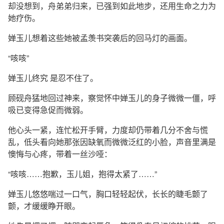
却没想到，舟弟弟归来，已强到如此地步，还用生命之力为
她疗伤。
婵玉儿想着这些她被孟羡书突袭后的回马灯的画面。
“咳咳”
婵玉儿终究 是忍不住了。
顾砚舟猛地回过神来，察觉怀中婵玉儿的身子微微一僵，呼
吸已变得急促而微弱。
他心头一紧，连忙松开手臂，力度却仍带着几分不舍与慌
乱，低头看向她那张因缺氧而微微泛红的小脸，声音里满是
懊悔与心疼，带着一丝沙哑：
“咳咳……抱歉，玉儿姐，抱得太紧了……”
婵玉儿悠悠喘过一口气，胸口轻轻起伏，长长的睫毛颤了
颤，才缓缓睁开眼。