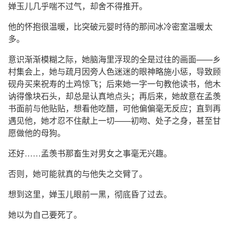
婵玉儿几乎喘不过气，却舍不得推开。
他的怀抱很温暖，比突破元婴时待的那间冰冷密室温暖太
多。
意识渐渐模糊之际，她脑海里浮现的全是过往的画面——乡
村集会上，她与疏月因旁人色迷迷的眼神略施小惩，导致顾
砚舟买来祝寿的土鸡惊飞；后来她一字一句教他读书，他木
讷得像块石头，却总是认真地点头；再后来，她故意在孟羡
书面前与他贴贴，想看他吃醋，可他偏偏毫无反应；直到再
遇见他，她才忍不住献上一切——初吻、处子之身，甚至甘
愿做他的母狗。
还好……孟羡书那畜生对男女之事毫无兴趣。
否则，她可能就真的与他失之交臂了。
想到这里，婵玉儿眼前一黑，彻底昏了过去。
她以为自己要死了。