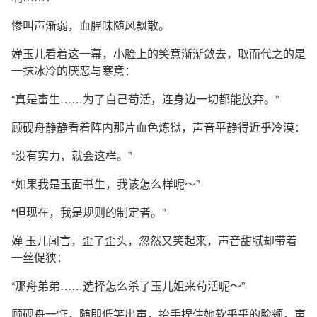
惨叫声渐弱，血腥味随风飘散。
婵玉儿看着这一幕，小脸上的笑意渐渐敛去，取而代之的是
一抹冰冷的厌恶与寒意：
“真是畜生……为了自己苟活，连身边一切都能放弃。”
顾砚舟静静看着阵内那片血色炼狱，声音平静得近乎冷漠：
“没有实力，就会这样。”
“如果我是玉面书生，我该怎么样呢～”
“但现在，我是规则的制定者。”
婵 玉儿闻言，歪了歪头，忽然又笑起来，声音甜腻却带着
一丝促狭：
“那舟弟弟……选择怎么杀了玉儿姐来苟活呢～”
顾砚舟一怔，随即低笑出声，抬手捏住她软乎乎的脸颊，声