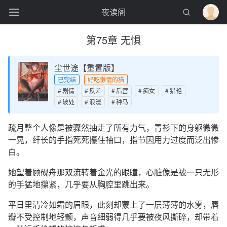
夜读阁
第75章 无惧
尘世途【重置版】
已完结
好吃懒惰的猫
剧情
反差
后宫
痴女
猎艳
破处
浪漫
种马
疏月整个人像是被骤然抽走了所有力气，青衫下的身躯微微
一晃，纤长的手指死死攥住袖口，指节因用力过度而泛出惨
白。
她望着顾砚舟那双流转着金光的眼瞳，心脏像是被一只无形
的手猛地攥紧，几乎要从胸腔里跳出来。
平日里清冷如霜的眉眼，此刻却蒙上了一层薄薄的水雾，唇
瓣不受控制地轻颤，声音细弱得几乎要被夜风撕碎，却带着