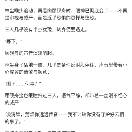
林尘喉头滚动，再看向顾砚舟时，眼神已彻底变了——不再
是审视与威严，而是近乎恐惧的忌惮与惶恐。
三人几乎没有半点犹豫，转身便要遁走。
“等下。”
顾砚舟的声音淡淡响起。
林尘身子猛地一僵，几乎是条件反射般停住，声音里带着小
心翼翼的恭敬与颤意：
“阁下……何事？”
顾砚舟金色眼瞳扫过三人，语气平静，却带着一丝漫不经心
的威严：
“凌清辞，劳烦你远远传音——我不计较你没有守护好云栖
的事了。”