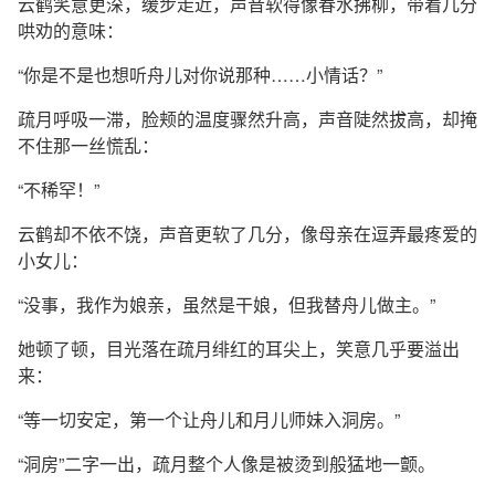
云鹤笑意更深，缓步走近，声音软得像春水拂柳，带着几分
哄劝的意味：
“你是不是也想听舟儿对你说那种……小情话？”
疏月呼吸一滞，脸颊的温度骤然升高，声音陡然拔高，却掩
不住那一丝慌乱：
“不稀罕！”
云鹤却不依不饶，声音更软了几分，像母亲在逗弄最疼爱的
小女儿：
“没事，我作为娘亲，虽然是干娘，但我替舟儿做主。”
她顿了顿，目光落在疏月绯红的耳尖上，笑意几乎要溢出
来：
“等一切安定，第一个让舟儿和月儿师妹入洞房。”
“洞房”二字一出，疏月整个人像是被烫到般猛地一颤。