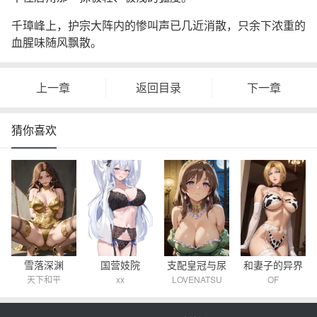
千璋峰上，护宗大阵内的惨叫声已几近消散，只余下浓重的
血腥味随风飘散。
上一章
返回目录
下一章
猜你喜欢
雪落深渊
国营妓院
和妻子的异界
支配皇冠与尿
天下和平
xx
OF
LOVENATSU
之旅
壶公主