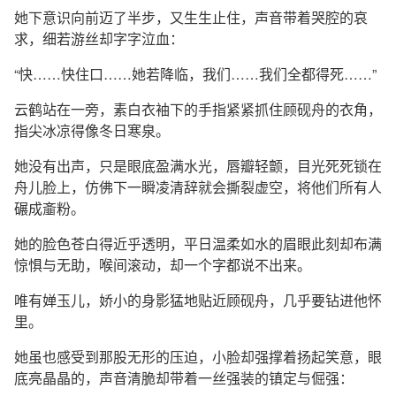
她下意识向前迈了半步，又生生止住，声音带着哭腔的哀
求，细若游丝却字字泣血：
“快……快住口……她若降临，我们……我们全都得死……”
云鹤站在一旁，素白衣袖下的手指紧紧抓住顾砚舟的衣角，
指尖冰凉得像冬日寒泉。
她没有出声，只是眼底盈满水光，唇瓣轻颤，目光死死锁在
舟儿脸上，仿佛下一瞬凌清辞就会撕裂虚空，将他们所有人
碾成齑粉。
她的脸色苍白得近乎透明，平日温柔如水的眉眼此刻却布满
惊惧与无助，喉间滚动，却一个字都说不出来。
唯有婵玉儿，娇小的身影猛地贴近顾砚舟，几乎要钻进他怀
里。
她虽也感受到那股无形的压迫，小脸却强撑着扬起笑意，眼
底亮晶晶的，声音清脆却带着一丝强装的镇定与倔强：