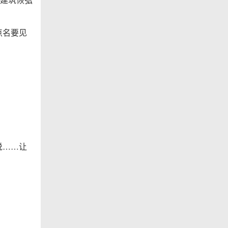
点名要见
说……让