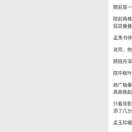
眼前是一
院前两株
层层叠叠
孟羡书停
说完，他
顾砚舟深
院中枫叶
她广袖垂
高高挽起
只看背影
添了几分
孟玉珍缓