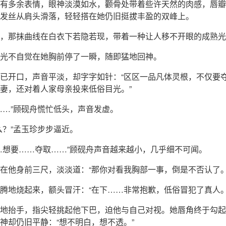
有多余表情，眼神淡漠如水，颧骨处带着些许天然的肉感，唇瓣
发丝从肩头滑落，轻轻搭在她仍旧挺拔丰盈的双峰上。
，那抹曲线在白衣下若隐若现，带着一种让人移不开眼的成熟光
光不自觉在她胸前停了一瞬，随即猛地回神。
已开口，声音平淡，却字字如针：“区区一品凡体灵根，不仅要
妻，还对着人家母亲投来低俗目光。”
……”顾砚舟慌忙低头，声音发虚。
么？”孟玉珍步步逼近。
…想要……夺取……”顾砚舟声音越来越小，几乎细不可闻。
在他身前三尺，淡淡道：“那你对看我胸部一事，倒是不否认了。
腾地烧起来，额头冒汗：“在下……非常抱歉，低俗冒犯了真人。
地抬手，指尖轻挑起他下巴，迫他与自己对视。她唇角终于勾起
神却仍旧平静：“想不明白，想不透。”