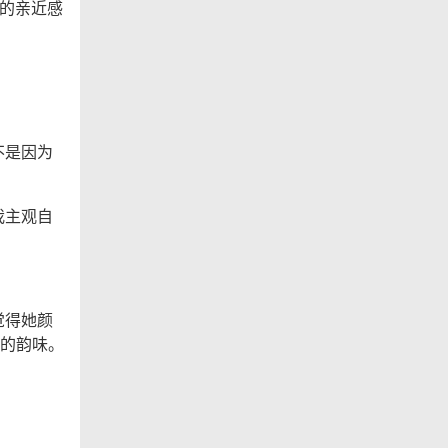
处的亲近感
不是因为
我主观自
觉得她颜
的韵味。