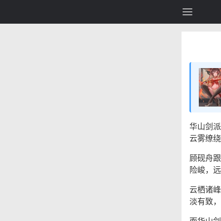
华山剑派
云雾缭绕
顾砚舟跟
险峻，远
云栖诸峰
淡有致，
而华山剑