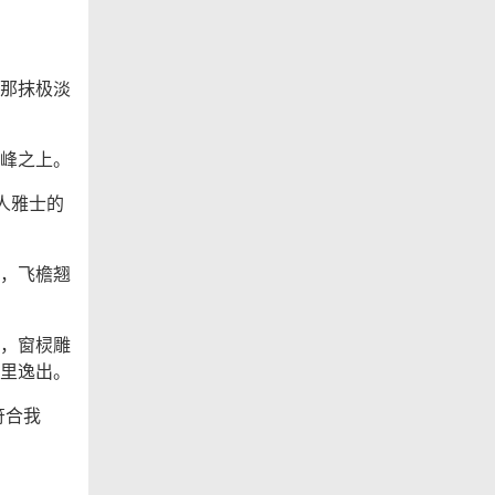
那抹极淡
峰之上。
人雅士的
，飞檐翘
，窗棂雕
里逸出。
符合我