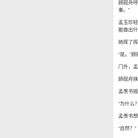
顾砚舟呼
事。”
孟玉珍轻
能做出什
她挥了挥
“是。”
门外，孟
顾砚舟抹
孟羡书摇
“为什么
孟羡书想
“自然？”