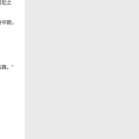
冒犯之
丹中期，
趣。”