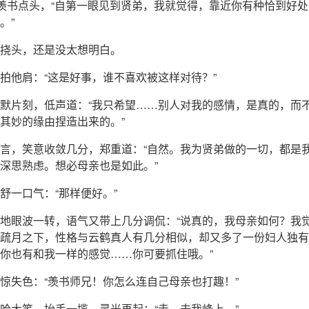
孟羡书点头，“自第一眼见到贤弟，我就觉得，靠近你有种恰到好
。”
挠头，还是没太想明白。
拍他肩：“这是好事，谁不喜欢被这样对待？”
默片刻，低声道：“我只希望……别人对我的感情，是真的，而
其妙的缘由捏造出来的。”
言，笑意收敛几分，郑重道：“自然。我为贤弟做的一切，都是
深思熟虑。想必母亲也是如此。”
舒一口气：“那样便好。”
地眼波一转，语气又带上几分调侃：“说真的，我母亲如何？我
疏月之下，性格与云鹤真人有几分相似，却又多了一份妇人独有
你也有和我一样的感觉……你可要抓住哦。”
惊失色：“羡书师兄！你怎么连自己母亲也打趣！”
哈大笑，抬手一揽，灵光再起：“走，去我峰上。”