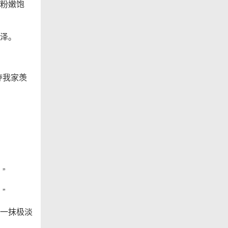
粉嫩饱
泽。
夺我家羡
”
”
一抹极淡