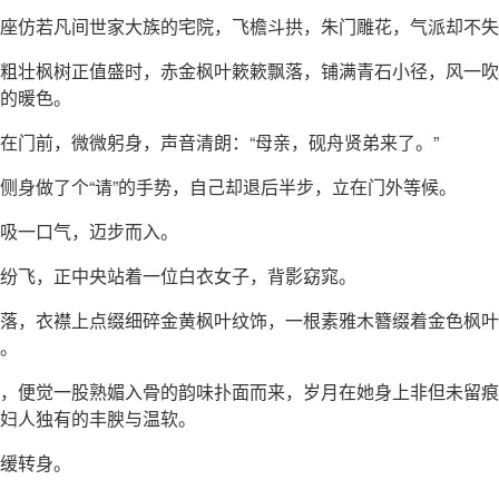
座仿若凡间世家大族的宅院，飞檐斗拱，朱门雕花，气派却不失
粗壮枫树正值盛时，赤金枫叶簌簌飘落，铺满青石小径，风一吹
的暖色。
在门前，微微躬身，声音清朗：“母亲，砚舟贤弟来了。”
侧身做了个“请”的手势，自己却退后半步，立在门外等候。
吸一口气，迈步而入。
纷飞，正中央站着一位白衣女子，背影窈窕。
落，衣襟上点缀细碎金黄枫叶纹饰，一根素雅木簪缀着金色枫叶
。
，便觉一股熟媚入骨的韵味扑面而来，岁月在她身上非但未留痕
妇人独有的丰腴与温软。
缓转身。