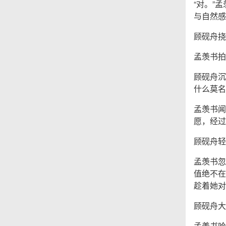
“对。”
与自然感
顾砚舟挠
孟羡书拍
顾砚舟沉
什么莫名
孟羡书闻
愿，经过
顾砚舟轻
孟羡书忽
值绝不在
趁着她对
顾砚舟大
孟羡书哈