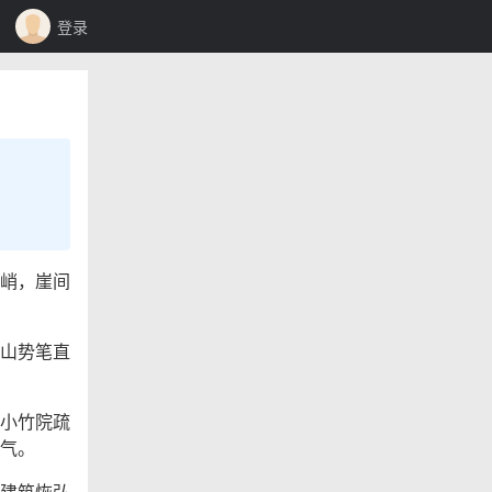
登录
峭，崖间
山势笔直
小竹院疏
气。
建筑恢弘