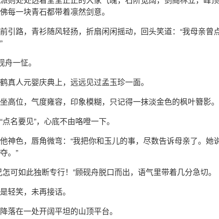
佛每一块青石都带着凛然剑意。
前引路，青衫随风轻扬，折扇闲闲摇动，回头笑道：“我母亲曾
”
顾砚舟一怔。
鹤真人元婴庆典上，远远见过孟玉珍一面。
坐高位，气度雍容，印象模糊，只记得一抹淡金色的枫叶簪影。
“点名要见”，心底不由咯噔一下。
他神色，唇角微弯：“我把你和玉儿的事，尽数告诉母亲了。她
夺。”
兄怎可如此独断专行！”顾砚舟脱口而出，语气里带着几分急切。
是轻笑，未再接话。
降落在一处开阔平坦的山顶平台。