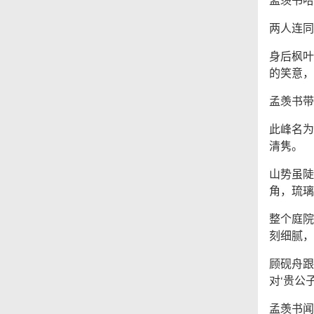
两人连同
身后枫叶
的笑意，
孟羡书带
此峰名为
清隽。
山势虽陡
角，琉璃
整个庭院
刻细腻，
顾砚舟跟
对‘贵公
孟羡书闻