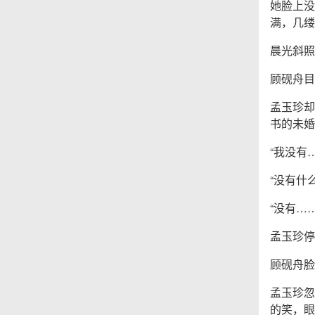
她脸上没
满，几缕
晨光斜照
顾砚舟目
孟玉珍却
书的未婚
“我没有
“没有什
“没有…
孟玉珍停
顾砚舟脸
孟玉珍忽
的笑，眼