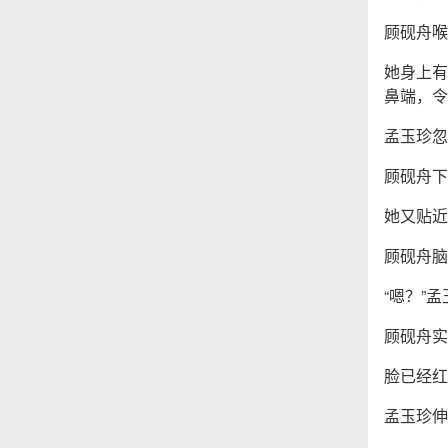
顾砚舟喉
她身上有
鼻端，令
孟玉珍忽
顾砚舟下
她又贴近
顾砚舟脑
“嗯？”
顾砚舟实
脸已经红
孟玉珍伸