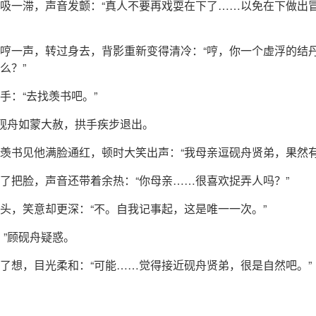
吸一滞，声音发颤：“真人不要再戏耍在下了……以免在下做出
哼一声，转过身去，背影重新变得清冷：“哼，你一个虚浮的结
么？”
手：“去找羡书吧。”
顾砚舟如蒙大赦，拱手疾步退出。
羡书见他满脸通红，顿时大笑出声：“我母亲逗砚舟贤弟，果然有
了把脸，声音还带着余热：“你母亲……很喜欢捉弄人吗？”
头，笑意却更深：“不。自我记事起，这是唯一一次。”
？”顾砚舟疑惑。
了想，目光柔和：“可能……觉得接近砚舟贤弟，很是自然吧。”