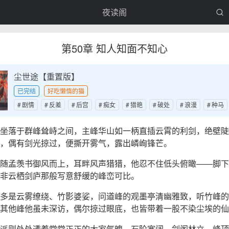
夜读阁
第50章 知人知面不知心
尘世途【重置版】
已完结
好吃懒惰的猫
剧情
反差
后宫
痴女
猎艳
破处
浪漫
种马
坐落于群峰耸峙之间，主峰华山如一柄直插云霄的利剑，绝壁陡
，偶有剑光掠过，便撕开雾气，露出嶙峋锋芒。
随孟羡书御风而上，耳畔风声猎猎，他忍不住低头俯瞰——脚下
非云栖剑庐那般写意舒缓的峰峦可比。
多是云雾缭绕、竹影婆娑，问道峰的观墨亭清幽雅致，听竹峰的
其他峰他虽未深访，偶尔掠过眼底，也皆带着一股不染尘埃的仙
派则处处透着堂堂正正的大家气魄，石阶宽阔，剑阁林立，峰顶