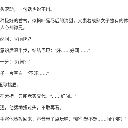
头滚动，一句话也说不出。
种极好的香气，似枫叶落尽后的清甜，又裹着成熟女子独有的体
人心神微晃。
然问：“好闻吗？
意识后退半步，结结巴巴：“好……好闻……”
一分：“好闻？”
子一片空白：“不好……”
孟玉珍挑眉。
在无措，只能老实交代：“……好闻。”
透，他猛地扭过头，不敢再看。
手将他脸扳回来，声音带了点玩味：“那你想不想……闻个够？”