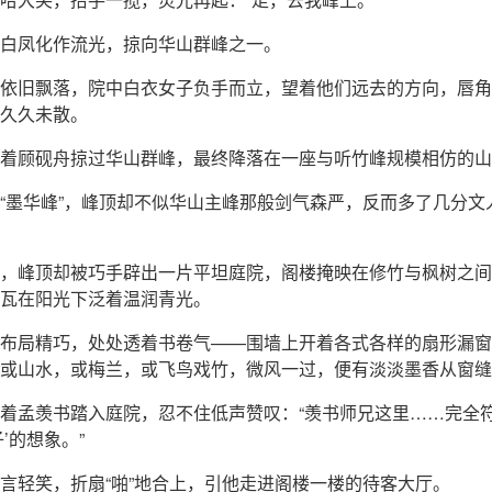
白凤化作流光，掠向华山群峰之一。
依旧飘落，院中白衣女子负手而立，望着他们远去的方向，唇角
久久未散。
着顾砚舟掠过华山群峰，最终降落在一座与听竹峰规模相仿的山
“墨华峰”，峰顶却不似华山主峰那般剑气森严，反而多了几分文
，峰顶却被巧手辟出一片平坦庭院，阁楼掩映在修竹与枫树之间
瓦在阳光下泛着温润青光。
布局精巧，处处透着书卷气——围墙上开着各式各样的扇形漏窗
或山水，或梅兰，或飞鸟戏竹，微风一过，便有淡淡墨香从窗缝
着孟羡书踏入庭院，忍不住低声赞叹：“羡书师兄这里……完全
子’的想象。”
言轻笑，折扇“啪”地合上，引他走进阁楼一楼的待客大厅。