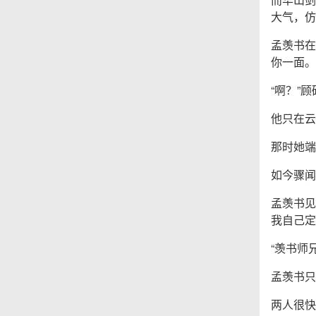
大气，仿
孟羡书在
你一面。
“啊？”
他只在云
那时她端
如今骤闻
孟羡书见
我自己定
“羡书师
孟羡书只
两人很快