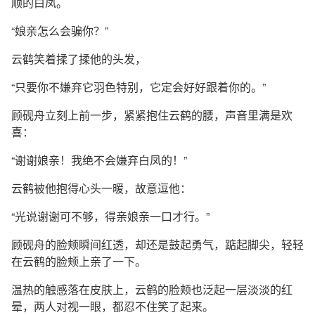
顺的白凤。
“娘亲怎么会骗你？”
云鹤笑着揉了揉他的头发，
“只要你不嫌弃它羽色特别，它定会好好跟着你的。”
顾砚舟立刻上前一步，紧紧抱住云鹤的腰，声音里满是欢
喜：
“谢谢娘亲！我绝不会嫌弃白凤的！”
云鹤被他抱得心头一暖，故意逗他：
“光说谢谢可不够，得亲娘亲一口才行。”
顾砚舟的脸颊瞬间红透，却还是鼓起勇气，踮起脚尖，轻轻
在云鹤的脸颊上亲了一下。
温热的触感落在皮肤上，云鹤的脸颊也泛起一层淡淡的红
晕，两人对视一眼，都忍不住笑了起来。