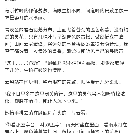
与听竹峰的郁郁葱葱、满眼生机不同，问道峰的景致更像一
幅晕染开的水墨画。
青灰色的岩石错落分布，上面爬着苍劲的墨色藤蔓，没有绚
烂的灵花，只有几株叶片呈深青色的古松，傲然挺立在峰
间；山间云雾缭绕，将远处的亭台楼阁笼罩得若隐若现，连
空气都透着一股清冷的墨香，静谧得能听见自己的呼吸声。
“这里…… 好安静。” 顾砚舟忍不住轻声感叹，脚步都放轻
了几分，生怕打破这份清幽。
云鹤站在他身侧，望着眼前的景致，眼底带着几分柔和：
“我平日里多在这里闭关修行，这里的灵气虽不如听竹峰浓
郁，却胜在清净，能让人沉下心来。”
她抬手拂去落在顾砚舟肩头的一片云雾，
“你看那座亭台，叫‘观墨亭’，雨天时坐在里面，看雨水打在
岩石上，墨色藤蔓被打湿，像极了凡间画师笔下的泼墨山