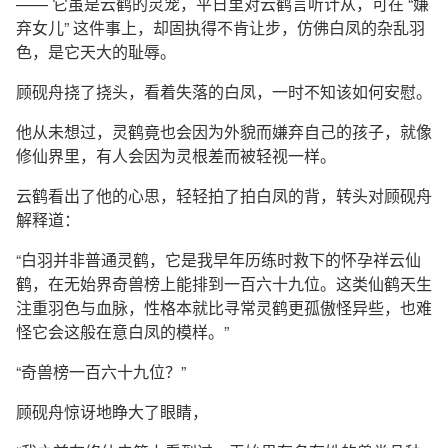
—— 它虽是云鹤的灵宠，平日里对云鹤言听计从，可在 “嫌
弃女儿” 这件事上，却固执得不肯让步，仿佛白凤的杂乱羽
色，是它天大的耻辱。
顾砚舟挠了挠头，看着失落的白凤，一时不知该如何安慰。
他从未想过，灵鹤竟也会因为外貌而嫌弃自己的孩子，就像
修仙界里，有人会因为灵根差而被轻视一样。
云鹤看出了他的心思，轻轻拍了拍白凤的背，转头对顾砚舟
解释道：
“白羽并非普通灵鹤，它是我早年历练时救下的怀孕祥云仙
鹤，在无始界奇兽榜上能排到一百六十九位。这类仙鹤天生
注重羽色与血脉，性格本就比寻常灵鹤更孤傲怪异些，也难
怪它会这般在意白凤的模样。”
“奇兽榜一百六十九位？”
顾砚舟惊讶地睁大了眼睛，