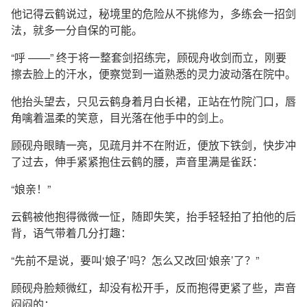
他记得云鹤说过，秘境里的危险从不挑修为，多练会一招剑
法，就多一分自保的可能。
“呼 ——” 终于将一整套剑招练完，顾砚舟收剑而立，刚要
擦去脸上的汗水，便察觉到一道熟悉的灵力波动落在院中。
他抬头望去，只见云鹤身着月白长裙，正站在竹院门口，唇
角噙着温柔的笑意，目光落在他手中的剑上。
顾砚舟眼睛一亮，见疏月并不在附近，便放下铁剑，快步冲
了过去，伸手紧紧抱住云鹤的腰，声音里满是雀跃：
“娘亲！”
云鹤被他抱得微微一怔，随即失笑，抬手轻轻拍了拍他的后
背，语气带着几分打趣：
“先前不是说，要叫‘娘子’吗？怎么又改回‘娘亲’了？”
顾砚舟脸颊微红，却没有松开手，反而抱得更紧了些，声音
闷闷的：