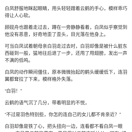
白凤舒服地眯起眼睛，用头轻轻蹭着云鹤的手心，模样乖巧
得让人心软。
顾砚舟也跟着走过去，蹲在一旁静静看着，白凤似乎察觉到
他没有恶意，好奇地歪了歪头，目光落在他身上。
可当白凤试着朝母亲白羽走过去时，白羽却像是被什么脏东
西碰到一般，猛地往后退了一步，还甩了甩翅膀，发出一声
不满的低鸣。
白凤的动作瞬间僵住，原本微微抬起的鹤头缓缓低下，连羽
翼都耷拉了下来，模样格外失落。
“白羽！”
云鹤的语气沉了几分，带着明显的不悦，
“不过是羽色特别些，你怎的连自己的女儿都不肯亲近？”
白羽却像是铁了心，把头扭向一边，连看都不看白凤一眼