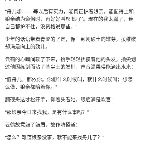
“舟儿想…… 等以后有实力，能真正护着娘亲，能配得上和
娘亲结为道侣时，再好好叫您‘娘子’。现在的我太弱了，连
自己都护不住，没资格说那些。”
少年的话语带着青涩的坚定，像一颗刚破土的嫩芽，虽稚嫩
却满是向上的劲儿。
云鹤的心瞬间软了下来，抬手轻轻抚摸着他的头发，指尖划
过他因练剑而沾了些尘土的发梢，声音温柔得能滴出水来：
“傻舟儿，都依你。你想什么时候叫，就什么时候叫；想怎
么做，娘亲都陪着你。”
顾砚舟这才松开手，仰着头看她，眼底满是欢喜：
“那娘亲今日来找我，是有什么事吗？”
云鹤故意皱了皱眉，故作嗔怪道：
“怎么？难道娘亲没事，就不能来找舟儿了？”