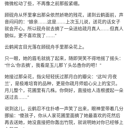
微微松动了些，不再像之前那般紧绷。
顾砚舟从怀里拿出那朵依然娇艳的残花，递到云鹤面前，声
音闷闷的：“娘亲……这是……上次玉儿说，送花的话女子
就会开心。所以砚舟就去摘了一朵送给疏月真人……但真人
貌似，更不喜欢我了……”
云鹤闻言目光落在顾砚舟手里那朵花上。
只一眼，她的眉毛就挑了起来，随即哭笑不得地摇了摇头：
“什么‘你去摘’，我看是玉儿那丫头怂恿你的吧！”
她接过那朵花，指尖轻轻抚过那月白的瓣尖：“这叫‘月夜
兰’，是极难培育的品种，更是你疏月师姐心尖上的宝贝。
月儿整个，花圃里有几株。你倒好，直接给人连根拔起一朵
送过去……”
说到这儿，云鹤忍不住扑哧一声笑了出来，眼神里带着几分
挪揄：“傻孩子，你从人家花圃里面摘了她最喜欢的花然后
再去送她，她没直接把你轰出竹院，就说明她对你已经够上