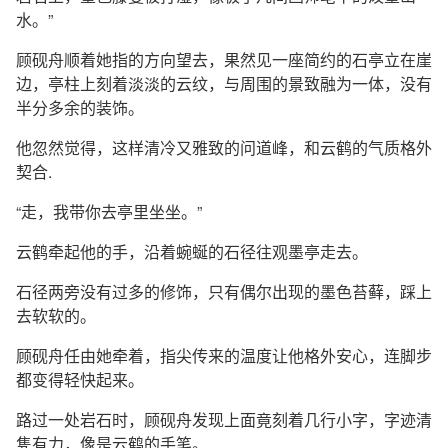
水。”
顾砚舟顺着她指的方向望去，果然见一座简约的石亭立在崖
边，亭柱上刻着淡淡的云纹，与周围的景致融为一体，没有
半分多余的装饰。
他忽然觉得，这样清冷又雅致的问道峰，和云鹤的气质格外
契合.
“走，我带你去亭里坐坐。”
云鹤牵起他的手，沿着蜿蜒的石径往观墨亭走去。
石径两旁没有过多的修饰，只有偶尔出现的墨色苔藓，踩上
去软软的。
顾砚舟任由她牵着，指尖传来的温度让他格外安心，连脚步
都变得轻快起来。
路过一处岩石时，顾砚舟发现上面竟刻着几行小字，字迹清
隽有力，像是云鹤的手笔。