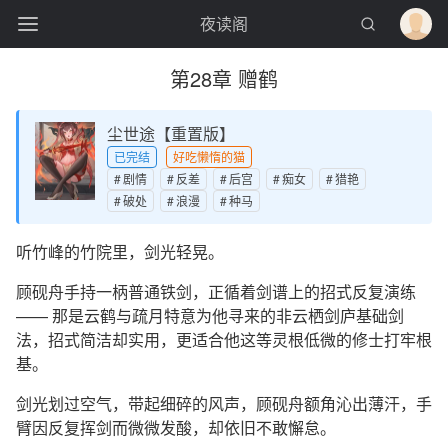
夜读阁
第28章 赠鹤
尘世途【重置版】
已完结
好吃懒惰的猫
剧情
反差
后宫
痴女
猎艳
破处
浪漫
种马
听竹峰的竹院里，剑光轻晃。
顾砚舟手持一柄普通铁剑，正循着剑谱上的招式反复演练
—— 那是云鹤与疏月特意为他寻来的非云栖剑庐基础剑
法，招式简洁却实用，更适合他这等灵根低微的修士打牢根
基。
剑光划过空气，带起细碎的风声，顾砚舟额角沁出薄汗，手
臂因反复挥剑而微微发酸，却依旧不敢懈怠。