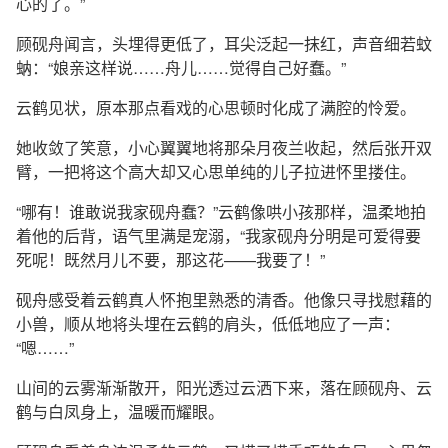
心的了。”
顾砚舟闻言，头埋得更低了，耳尖泛起一抹红，声音细若蚊
蚋：“娘亲这样说……舟儿……觉得自己好蠢。”
云鹤见状，原本那点看戏的心思顿时化成了满腔的怜爱。
她收敛了笑意，小心翼翼地将那朵月夜兰收起，然后张开双
臂，一把将这个高大却又心思单纯的儿子拉进怀里搂住。
“哪有！谁敢说我家砚舟蠢？”云鹤像哄小孩那样，温柔地拍
着他的后背，语气里满是宠溺，“我家砚舟分明是可爱得要
死呢！既然月儿不要，那这花——我要了！”
砚舟感受着云鹤真人怀抱里熟悉的清香。他像只寻找慰藉的
小兽，顺从地将头埋在云鹤的肩头，低低地应了一声：
“嗯……”
山间的云雾渐渐散开，阳光透过云洒下来，落在顾砚舟、云
鹤与白凤身上，温暖而耀眼。