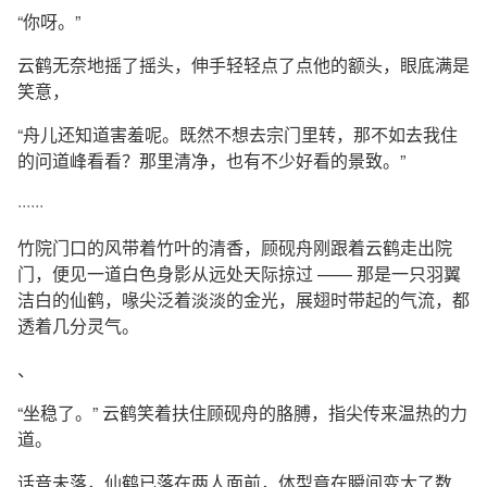
“你呀。”
云鹤无奈地摇了摇头，伸手轻轻点了点他的额头，眼底满是
笑意，
“舟儿还知道害羞呢。既然不想去宗门里转，那不如去我住
的问道峰看看？那里清净，也有不少好看的景致。”
······
竹院门口的风带着竹叶的清香，顾砚舟刚跟着云鹤走出院
门，便见一道白色身影从远处天际掠过 —— 那是一只羽翼
洁白的仙鹤，喙尖泛着淡淡的金光，展翅时带起的气流，都
透着几分灵气。
、
“坐稳了。” 云鹤笑着扶住顾砚舟的胳膊，指尖传来温热的力
道。
话音未落，仙鹤已落在两人面前，体型竟在瞬间变大了数