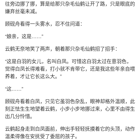
往旁边挪了挪，算是给那只杂毛仙鹤让开了路，只是眼底的
嫌弃丝毫未减。
顾砚舟看得一头雾水，忍不住问道：
“娘亲，这是……”
云鹤无奈地笑了两声，朝着那只杂毛仙鹤招了招手：
“这是白羽的女儿，名叫白凤。可惜这白羽太过在意羽色，
觉得白凤长得难看，打小就不肯带它，还是我这些年亲自喂
养着，才让它长这么大。”
“这……”
顾砚舟看着白凤，只见它虽羽色杂乱，眼神却格外温顺，此
刻正怯生生地望着云鹤，小步小步地挪过来，心里不由得生
出几分怜惜。
云鹤起身走到白凤面前，伸出手轻轻抚摸着它的头顶，动作
温柔得像在安抚受了委屈的孩子。