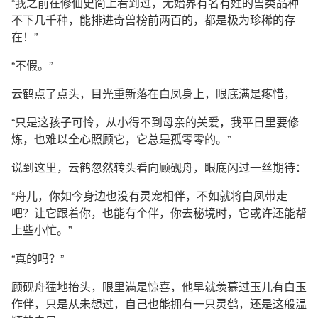
“我之前在修仙史简上看到过，无始界有名有姓的兽类品种
不下几千种，能排进奇兽榜前两百的，都是极为珍稀的存
在！”
“不假。”
云鹤点了点头，目光重新落在白凤身上，眼底满是疼惜，
“只是这孩子可怜，从小得不到母亲的关爱，我平日里要修
炼，也难以全心照顾它，它总是孤零零的。”
说到这里，云鹤忽然转头看向顾砚舟，眼底闪过一丝期待：
“舟儿，你如今身边也没有灵宠相伴，不如就将白凤带走
吧？让它跟着你，也能有个伴，你去秘境时，它或许还能帮
上些小忙。”
“真的吗？”
顾砚舟猛地抬头，眼里满是惊喜，他早就羡慕过玉儿有白玉
作伴，只是从未想过，自己也能拥有一只灵鹤，还是这般温