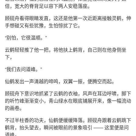
倍，宽大的脊背足以容下两人安稳落座。
顾砚舟看得眼睛发直，这还是他第一次近距离接触灵鹤，伸
手想碰又有些犹豫，生怕惊扰了它。
“别怕，它很温顺。”
云鹤轻轻推了他一把，将他扶上鹤背，自己则在他身侧坐
下，
“我们去问道峰。”
仙鹤发出一声清越的啼鸣，双翼一振，便腾空而起。
顾砚舟下意识地抓紧了云鹤的衣袖，风声在耳边呼啸，脚下
的听竹峰渐渐变小，青山绿水在眼底铺展开来，像一幅流动
的画卷。
不过半柱香的功夫，仙鹤便缓缓降落。顾砚舟跟着云鹤跳下
鹤背，抬头望去，瞬间被眼前的景象吸引 —— 这里便是问
道峰。