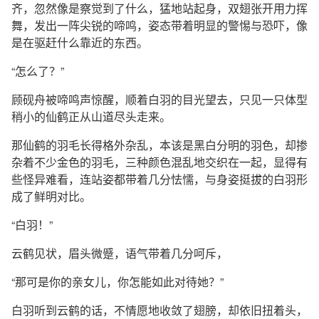
齐，忽然像是察觉到了什么，猛地站起身，双翅张开用力挥
舞，发出一阵尖锐的啼鸣，姿态带着明显的警惕与恐吓，像
是在驱赶什么靠近的东西。
“怎么了？”
顾砚舟被啼鸣声惊醒，顺着白羽的目光望去，只见一只体型
稍小的仙鹤正从山道尽头走来。
那仙鹤的羽毛长得格外杂乱，本该是黑白分明的羽色，却掺
杂着不少金色的羽毛，三种颜色混乱地交织在一起，显得有
些怪异难看，连站姿都带着几分怯懦，与身姿挺拔的白羽形
成了鲜明对比。
“白羽！”
云鹤见状，眉头微蹙，语气带着几分呵斥，
“那可是你的亲女儿，你怎能如此对待她？”
白羽听到云鹤的话，不情愿地收敛了翅膀，却依旧扭着头，