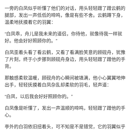
一旁的白凤似乎听懂了他们的对话，用头轻轻蹭了蹭云鹤的
腿部，发出一声低低的啼鸣，像是有些不舍。云鹤蹲下身，
温柔地抚摸着它的羽翼：
“白凤乖，舟儿是我未来的道侣，你待他，就像待我一样就
好。他会好好照顾你的。”
白凤歪着头看了看云鹤，又看了看满脸笑意的顾砚舟，犹豫
了片刻，终于小步挪到顾砚舟身边，用头轻轻蹭了蹭他的手
背。
那触感柔软温暖，顾砚舟的心瞬间被填满，他小心翼翼地伸
出手，轻轻抚摸着白凤杂乱却柔软的羽毛，轻声道：
“白凤，以后我会好好照顾你的。”
白凤像是听懂了，发出一声温顺的啼鸣，轻轻蹭了蹭他的手
心。
亭外的白羽依旧扭着头，可不知是不是错觉，它的羽翼似乎