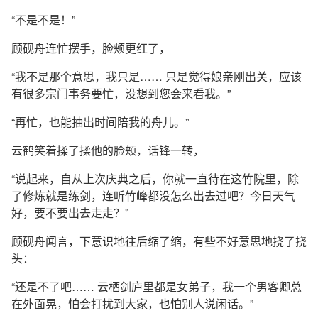
“不是不是！”
顾砚舟连忙摆手，脸颊更红了，
“我不是那个意思，我只是…… 只是觉得娘亲刚出关，应该
有很多宗门事务要忙，没想到您会来看我。”
“再忙，也能抽出时间陪我的舟儿。”
云鹤笑着揉了揉他的脸颊，话锋一转，
“说起来，自从上次庆典之后，你就一直待在这竹院里，除
了修炼就是练剑，连听竹峰都没怎么出去过吧？今日天气
好，要不要出去走走？”
顾砚舟闻言，下意识地往后缩了缩，有些不好意思地挠了挠
头：
“还是不了吧…… 云栖剑庐里都是女弟子，我一个男客卿总
在外面晃，怕会打扰到大家，也怕别人说闲话。”