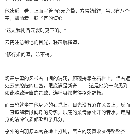
他凑近一看，上面写着 “心无旁骛，方得始终”，虽只有八个
字，却透着一股坚定的道心。
“这是我刚晋元婴时刻下的。”
云鹤注意到他的目光，轻声解释道，
“修行如问道，急不得。”
······
观墨亭里的风带着山间的清润，顾砚舟靠在石栏上，望着远
处云雾缭绕的山峦，眼底满是新奇 —— 这是他第一次见到
如此雅致清幽的景致，连呼吸都觉得格外舒畅。
而云鹤就坐在他身旁的石凳上，目光没有落在风景上，反而
一直追随着顾砚舟的身影，眼底的柔情像化开的春水，连周
身的清冷气质都柔和了几分。
亭外的白羽原本窝在地上打盹，雪白的羽翼收拢得整整齐