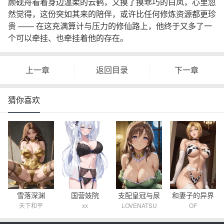
顾砚舟看着身边温柔的云鹤，又摸了摸乖巧的白凤，心里忽
然觉得，这份突如其来的陪伴，或许比任何修炼资源都更珍
贵 —— 在这充满算计与压力的修仙路上，他终于又多了一
个可以牵挂、也牵挂着他的存在。
上一章
返回目录
下一章
猜你喜欢
雪落深渊
国营妓院
和妻子的异界
支配皇冠与尿
天下和平
xx
OF
LOVENATSU
之旅
壶公主