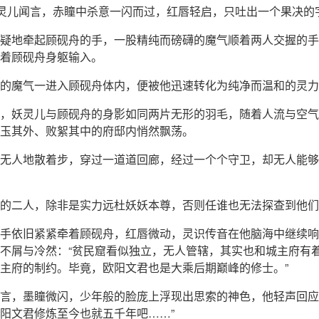
妖灵儿闻言，赤瞳中杀意一闪而过，红唇轻启，只吐出一个果决的
疑地牵起顾砚舟的手，一股精纯而磅礴的魔气顺着两人交握的手
着顾砚舟身躯输入。
的魔气一进入顾砚舟体内，便被他迅速转化为纯净而温和的灵力
，妖灵儿与顾砚舟的身影如同两片无形的羽毛，随着人流与空气
玉其外、败絮其中的府邸内悄然飘荡。
无人地散着步，穿过一道道回廊，经过一个个守卫，却无人能够
的二人，除非是实力远杜妖妖本尊，否则任谁也无法探查到他们
手依旧紧紧牵着顾砚舟，红唇微动，灵识传音在他脑海中继续响
不屑与冷然：“贫民窟看似独立，无人管辖，其实也和城主府有
主府的制约。毕竟，欧阳文君也是大乘后期巅峰的修士。”
言，墨瞳微闪，少年般的脸庞上浮现出思索的神色，他轻声回应
阳文君修炼至今也就五千年吧……”