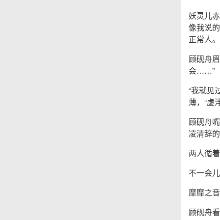
妖灵儿赤
像我说的
正常人。
顾砚舟眉
会……”
“我就见
薄，“虚
顾砚舟嘴
凌清辞的
两人循着
不一会儿
靡靡之音
顾砚舟看