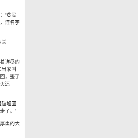
：“贫民
，连名字
相关
着详尽的
二当家叫
回，签了
火还
是破墟圆
走了。”
厚重的大