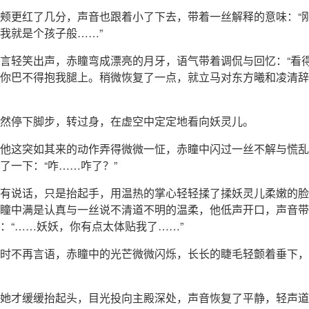
颊更红了几分，声音也跟着小了下去，带着一丝解释的意味：“
我就是个孩子般……”
言轻笑出声，赤瞳弯成漂亮的月牙，语气带着调侃与回忆：“看
你巴不得抱我腿上。稍微恢复了一点，就立马对东方曦和凌清辞
然停下脚步，转过身，在虚空中定定地看向妖灵儿。
他这突如其来的动作弄得微微一怔，赤瞳中闪过一丝不解与慌乱
了一下：“咋……咋了？”
有说话，只是抬起手，用温热的掌心轻轻揉了揉妖灵儿柔嫩的脸
瞳中满是认真与一丝说不清道不明的温柔，他低声开口，声音带
：“……妖妖，你有点太体贴我了……”
时不再言语，赤瞳中的光芒微微闪烁，长长的睫毛轻颤着垂下，
她才缓缓抬起头，目光投向主殿深处，声音恢复了平静，轻声道