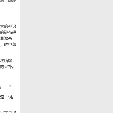
大的神识
的破布般
着潜杀
，眼中却
次啃噬，
的采补。
……”
道：“她
光下显得