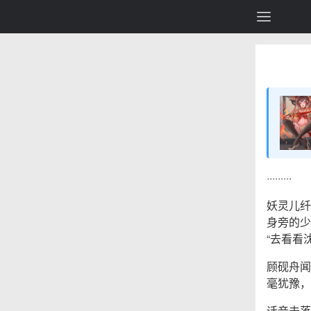
·········
妖灵儿纤
身旁的少
“去看看
顾砚舟闻
毫犹豫，
话音未落