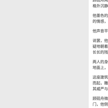
格外沉静
他墨色的
的情感，
他声音平
说罢，他
疑地朝着
长长的残
两人的身
地面上，
这座建筑
而起，雕
其威严与
顾砚舟微
门，他侧