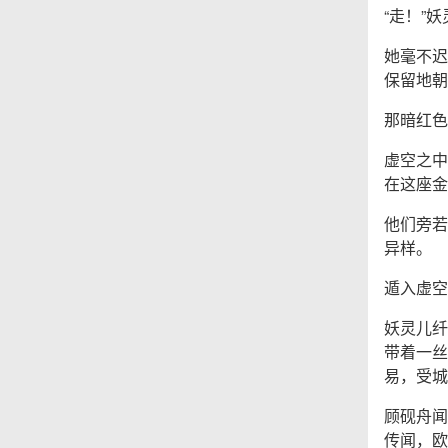
“走！”
她毫不迟
保留地朝
那暗红色
虚空之中
在这座金
他们旁若
异样。
遁入虚空
妖灵儿纤
带着一丝
易，受城
顾砚舟闻
传闻，欧