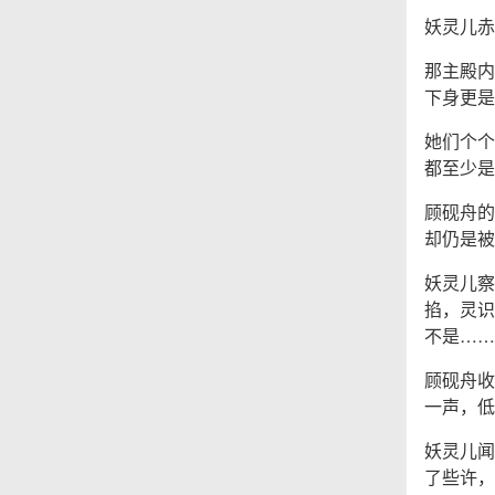
妖灵儿赤
那主殿内
下身更是
她们个个
都至少是
顾砚舟的
却仍是被
妖灵儿察
掐，灵识
不是……
顾砚舟收
一声，低
妖灵儿闻
了些许，