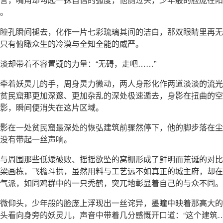
。
瞳孔瞬间褪去，化作一片七彩琉璃其间的洁白，那双眼睛里再无
只有俯瞰众生的冷漠与全知全能的威严。
淡却带着不容置疑的力量：“无碍，走吧……”
牵着妖灵儿的手，周身灵力微动，两人身形化作两道淡淡的流光
贫民窟那更加深邃、更加杂乱的深处极速遁去，身影在扭曲的空
影，瞬间便消失在这片区域。
影在一处贫民窟最深处的恢弘建筑前骤然停下，他的脚步落在尘
没有带起一丝声响。
与周围那些低矮破败、摇摇欲坠的窝棚形成了鲜明而荒诞的对比
梁画栋，飞檐斗拱，虽然用料与工艺远不如真正的城主府，却在
气派，如同鸡群中的一只秃鹤，突兀地彰显着自己的与众不同。
微仰头，少年般的脸庞上浮现出一丝诧异，墨瞳中映着那高大的
头看向身旁的妖灵儿，声音中带着几分感慨开口道：“这个建筑