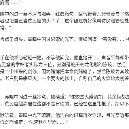
府啊……”
瞳中闪过一丝不屑与嘲弄，红唇微勾，语气带着几分轻蔑与了然
者也把自己当贫民窟的头子了，这个破建筑好像叫贫民窟管理处
常。”
言点了点头，墨瞳中闪过思索的光芒，继续问道：“有没有……
手在他掌心轻轻一握，不等他问完，便直接开口，声音平静却带
贫民窟的掌权者实际为三位，分别是蛇头蛟龙化形的陈蛟，然后
是个中州来的剑修，因为赌博把本命剑赌输了，然后陈蛟为其赎
。老三则是攀星火，一个耍火的修士，自称自己的火焰比太初苍
，赤瞳中闪过一丝冷意，继续道：“陈蛟是大乘初期，其余俩都
，贫民窟越高层在这都不是背债的，已经在这里扎根了，所以不
默听着，墨瞳中光芒流转，他洁白的眼瞳再次浮现，目光穿透那
低沉而肯定：“沈婉秋在里面……”