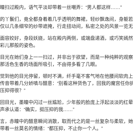
瞳扫过殿内，语气平淡却带着一丝嘲弄：“男人都这样……”
的丫鬟们，竟全都身着着几乎透明的舞裙，轻纱飘逸间，身躯若
仅以几条细窄的纱带遮掩，行走扭动间，私密之处的风景一览无
面容姣好，身段妖娆，站在殿内两侧，或端盘递酒，或巧笑嫣然
彩儿那般的姿色。
目光在她们身上一一扫过，并非出于欲望，而是一种纯粹的观察
那活色生香的场面所吸引，不由得多看了几眼。
觉到他的目光停留，顿时不满，纤手毫不客气地在他腰间软肉上
传音带着几分娇嗔与醋意：“别看这种货色了，回我的魔宫任你
压抑得很？”
回目光，墨瞳中闪过一丝尴尬，少年般的脸庞上浮起淡淡的红晕
声承认道：“确实，挺压抑的我……”
言，赤瞳中的醋意瞬间消散，取而代之的是一丝复杂与柔软，她
带着一丝莫名的情绪：“都压抑，不止你一个人。”