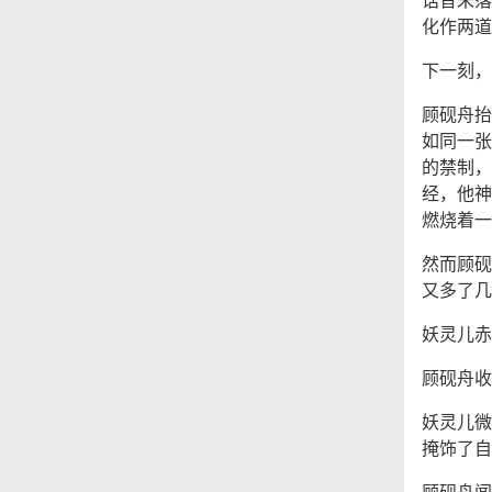
化作两道
下一刻，
顾砚舟抬
如同一张
的禁制，
经，他神
燃烧着一
然而顾砚
又多了几
妖灵儿赤
顾砚舟收
妖灵儿微
掩饰了自
顾砚舟闻