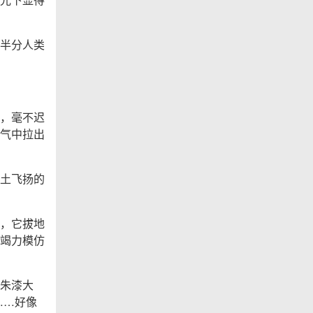
半分人类
，毫不迟
气中拉出
土飞扬的
，它拔地
竭力模仿
朱漆大
……好像