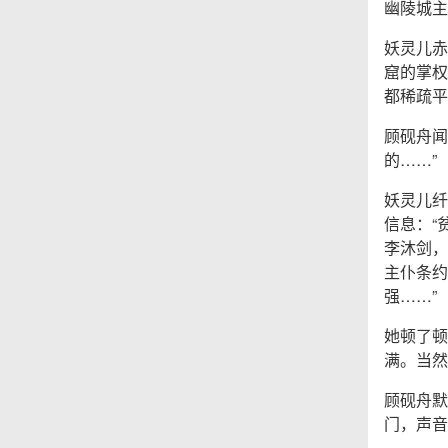
幽陵城主
妖灵儿赤
窟的掌权
都稀疏平
顾砚舟闻
的……”
妖灵儿纤
信息：“
李沐剑，
主仆条约
强……”
她顿了顿
满。当然
顾砚舟默
门，声音