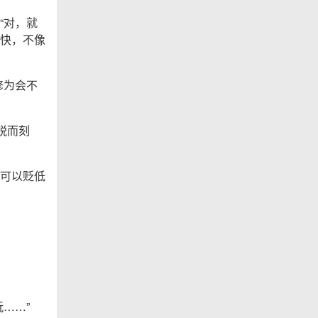
“对，就
快，不像
修为会不
锐而刻
可以贬低
……”