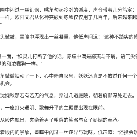
瞳中闪过一丝讥讽，嘴角勾起冷冽的弧度，声音带着几分笃定：
一样，欧阳文君从化神突破到练墟仅仅用了几百年，后来越来越
”
头微皱，墨瞳中浮现出一丝凝重，他低声问道：“这种不踏实的
过一面，”妖灵儿打断了他的话，赤瞳中满是鄙夷与不屑，语气尖
浮的和凌蠢狗一样。”
角微微抽动了一下，心中暗自叹息，妖妖还真是不放过任何一个
机会。
沈婉秋那若有若无的气息，穿过几道庭院，朝着府邸深处走去。
，一座灯火通明、歌舞升平的主殿便出现在眼前。
从殿内飘出，夹杂着男子粗俗的笑骂与女子娇媚的奉承。
着殿内的景象，墨瞳中闪过一丝诧异与玩味，低声道：“还挺会玩