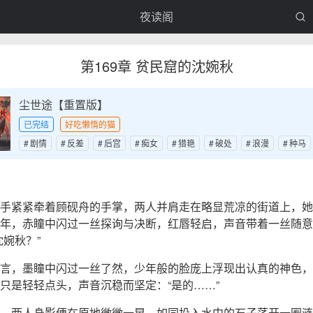
夜读阁
第169章 贫民窟的沈婉秋
尘世途【重置版】
已完结
好吃懒惰的猫
剧情
反差
后宫
痴女
猎艳
破处
浪漫
种马
手紧紧牵着顾砚舟的手掌，两人并肩走在略显荒凉的街道上，她
年，赤瞳中闪过一丝探询与决断，红唇轻启，声音带着一丝随意
沈婉秋？”
言，墨瞳中闪过一丝了然，少年般的脸庞上浮现出认真的神色，
只是轻轻点头，声音沉稳而坚定：“是的……”
，两人身影便在原地微微一晃，如同投入水中的石子荡开一圈涟