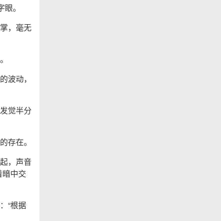
字眼。
掌，毫无
。
的波动，
发觉半分
的存在。
起，声音
着暗中交
：“根据