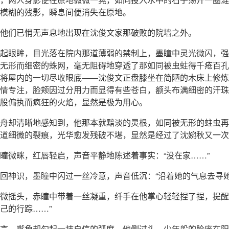
模糊的残影，瞬息间便消失在原地。
他们已悄无声息地出现在沈俊文家那破败的院墙之外。
起眼眸，目光落在院内那道薄弱的禁制上，墨瞳中灵光微闪，强
无形而细密的蛛网，毫无阻碍地穿透了那如同被虫蛀得千疮百孔
将屋内的一切尽收眼底——沈俊文正盘膝坐在简陋的木床上修炼
情专注，脸颊因过分用力而显得有些苍白，额头布满细密的汗珠
股偏执而疯狂的火焰，显然是极为用心。
舟却清晰地感知到，他那本就黯淡的灵根，如同被无形的蛀虫再
道细微的裂痕，光华愈发残破不堪，显然是经过了沈婉秋又一次
瞳微眯，红唇轻启，声音平静地陈述着事实：“没在家……”
回神识，墨瞳中闪过一丝冷意，声音低沉：“沿着她的气息去寻她
微摇头，赤瞳中带着一丝凝重，纤手在他掌心轻轻捏了捏，提醒
己的行踪……”
言，嘴角却勾起一抹自信的弧度，他侧过头，少年般的脸庞在阳