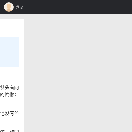
登录
侧头看向
的慵懒：
他没有丝
漪，随即