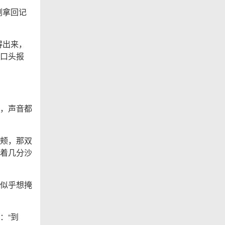
刚拿回记
得出来，
口头报
，声音都
颊，那双
着几分沙
似乎想掩
：“到