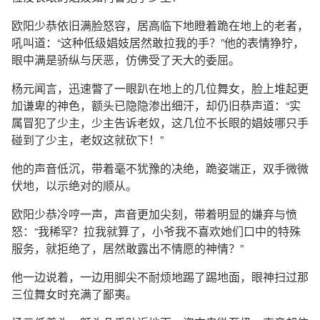
欧阳少恭依旧满脸怒容，居高临下地瞪着跪在地上的老者，
吼叫道：“这种低级娼妓居然敢拉我的手？”他的表情狰狞，
眼中满是骄纵与厌恶，仿佛受了天大的委屈。
杨元闻言，迅速瞥了一眼趴在地上的几位舞女，脸上堆起更
加谦卑的神色，额头已隐隐渗出细汗，却仍旧恭声道：“实
属冒犯了少主，少主告诉老奴，这几位不长眼的娼妓哪只手
碰到了少主，老奴这就砍下！”
他的声音低沉，带着毫不犹豫的决绝，跪姿端正，双手微微
伏地，以示绝对的顺从。
欧阳少恭冷哼一声，声音更加尖刻，带着明显的嫌弃与愤
怒：“我稀罕？拉我就算了，小爷我不喜欢她们口中的特殊
服务，就拒绝了，居然敢露出不情愿的神情？”
他一边说着，一边用脚尖不耐烦地踢了踢地面，眼神扫过那
三位舞女时充满了鄙夷。