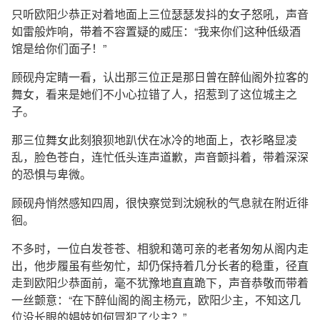
只听欧阳少恭正对着地面上三位瑟瑟发抖的女子怒吼，声音
如雷般炸响，带着不容置疑的威压：“我来你们这种低级酒
馆是给你们面子！”
顾砚舟定睛一看，认出那三位正是那日曾在醉仙阁外拉客的
舞女，看来是她们不小心拉错了人，招惹到了这位城主之
子。
那三位舞女此刻狼狈地趴伏在冰冷的地面上，衣衫略显凌
乱，脸色苍白，连忙低头连声道歉，声音颤抖着，带着深深
的恐惧与卑微。
顾砚舟悄然感知四周，很快察觉到沈婉秋的气息就在附近徘
徊。
不多时，一位白发苍苍、相貌和蔼可亲的老者匆匆从阁内走
出，他步履虽有些匆忙，却仍保持着几分长者的稳重，径直
走到欧阳少恭面前，毫不犹豫地直直跪下，声音恭敬而带着
一丝颤意：“在下醉仙阁的阁主杨元，欧阳少主，不知这几
位没长眼的娼妓如何冒犯了少主？”