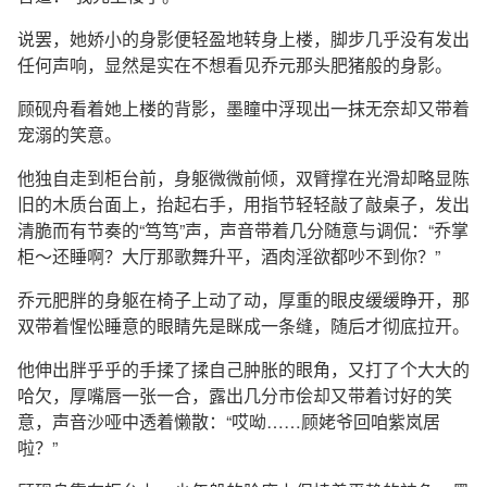
说罢，她娇小的身影便轻盈地转身上楼，脚步几乎没有发出
任何声响，显然是实在不想看见乔元那头肥猪般的身影。
顾砚舟看着她上楼的背影，墨瞳中浮现出一抹无奈却又带着
宠溺的笑意。
他独自走到柜台前，身躯微微前倾，双臂撑在光滑却略显陈
旧的木质台面上，抬起右手，用指节轻轻敲了敲桌子，发出
清脆而有节奏的“笃笃”声，声音带着几分随意与调侃：“乔掌
柜～还睡啊？大厅那歌舞升平，酒肉淫欲都吵不到你？”
乔元肥胖的身躯在椅子上动了动，厚重的眼皮缓缓睁开，那
双带着惺忪睡意的眼睛先是眯成一条缝，随后才彻底拉开。
他伸出胖乎乎的手揉了揉自己肿胀的眼角，又打了个大大的
哈欠，厚嘴唇一张一合，露出几分市侩却又带着讨好的笑
意，声音沙哑中透着懒散：“哎呦……顾姥爷回咱紫岚居
啦？”