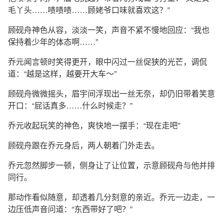
毛丫头……啧啧啧……顾姥爷口味就喜欢这？”
顾砚舟神色从容，淡淡一笑，声音不紧不慢地回应：“我也
保持着少年的体态啊……”
乔元闻言顿时笑得更开，眼中闪过一丝促狭的光芒，调侃
道：“越是这样，越要开大车～”
顾砚舟微微摇头，眉宇间浮现出一丝无奈，却仍旧带着笑意
开口：“屁话真多……什么时候走？”
乔元收起玩笑的神色，爽快地一摆手：“现在走吧”
顾砚舟跟在乔元身后，两人朝着门外走去。
乔元忽然脚步一顿，侧身让了让位置，示意顾砚舟与他并排
同行。
那动作看似随意，却透着几分刻意的亲近。乔元一边走，一
边压低声音问道：“东西带好了吧？”