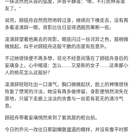
一抹淡然而从容的弧度，声音平静道：“嗯，不打扰林青道
友了。”
说完，顾砚舟自然而然地转过身，继续向下楼走去，没有再
多看凌清辞一眼，背影比往日显得洒脱而果断一些。
凌清辞望着他离去的背影，眼底闪过一丝诧异之色，眉梢微
微挑起，似乎对顾砚舟这般干脆的态度有些意外。
不过她很快便不再多想，目光不经意间落在了顾砚舟身后的
妄璃身上，心中暗道：怎么……又是新的女子……这卑鄙小
人的桃花怎么这般好？
凌清辞轻轻吐出一口清气，胸口微微起伏，脸上的神情很快
恢复了惯常的冷淡，她没有再多做停留，身影便悄然消失在
原地，只留下走廊上淡淡的余香与一丝若有若无的清冷气
息。
顾砚舟带着妄璃悄然来到了紫岚居的柜台前。
今日的乔元一改往日那副懒散邋遢的模样，并没有像平时那