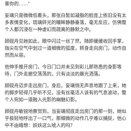
害你的……”
妄璃只是微微低着头，那张白皙如凝脂的脸庞上依旧没有太
多表情变化，琉璃碎光的瞳眸静静垂落，毫无反应，仿佛整
个人都沉浸在一种虚幻而疏离的静默之中。
顾砚舟见她如此，眼中闪过一丝了然，随即缓缓收回手掌，
指尖在空气中划过一道细微的弧度，转身走向房门，动作自
然而从容。
他伸手推开房门，今日门口并未见到彩儿那熟悉的身影等
待，门外走廊空荡荡的，只有淡淡的晨光洒落。
顾砚舟迈步走出房门，身后，妄璃悄无声息地跟了上来，她
的脚步轻得几乎听不见，没有丝毫活人该有的气息波动，整
个人宛如一道融入光影的幽魅幻影。
顾砚舟敏锐地察觉到，当妄璃彻底走出房门的那一刻，她似
乎极轻地呼出了一口气，那细微的动作几乎难以捕捉，他心
中不由暗想：妖妖这么唬人的吗？