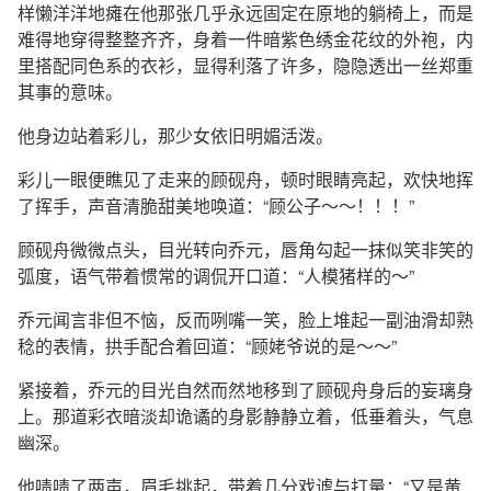
样懒洋洋地瘫在他那张几乎永远固定在原地的躺椅上，而是
难得地穿得整整齐齐，身着一件暗紫色绣金花纹的外袍，内
里搭配同色系的衣衫，显得利落了许多，隐隐透出一丝郑重
其事的意味。
他身边站着彩儿，那少女依旧明媚活泼。
彩儿一眼便瞧见了走来的顾砚舟，顿时眼睛亮起，欢快地挥
了挥手，声音清脆甜美地唤道：“顾公子～～！！！”
顾砚舟微微点头，目光转向乔元，唇角勾起一抹似笑非笑的
弧度，语气带着惯常的调侃开口道：“人模猪样的～”
乔元闻言非但不恼，反而咧嘴一笑，脸上堆起一副油滑却熟
稔的表情，拱手配合着回道：“顾姥爷说的是～～”
紧接着，乔元的目光自然而然地移到了顾砚舟身后的妄璃身
上。那道彩衣暗淡却诡谲的身影静静立着，低垂着头，气息
幽深。
他啧啧了两声，眉毛挑起，带着几分戏谑与打量：“又是黄