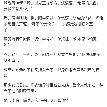
顾砚舟神情平静，目光直视前方，淡淡道：“延寿的东西，
要多少有多少。”
乔元眉毛猛地一挑，眼中闪过一丝惊讶与复杂的情绪，嘴角
抽动着低声道：“哪来的贵公子……总感觉我引狼入室
了……”
顾砚舟唇角微扬，语气中带着一丝玩味：“你不是不怕死
吗？”
乔元轻哼了一声，脸上闪过一丝凝重与警惕：“我怕死的不
明不白……”
说着，乔元忍不住又扭头看了一眼身后悄无声息跟着的妄
璃。
那少女低着头，彩衣诡异地吞噬着光线，整个人散发着一种
看不透的阴森气息。
他心中暗自嘀咕，这小子口味还真独特。