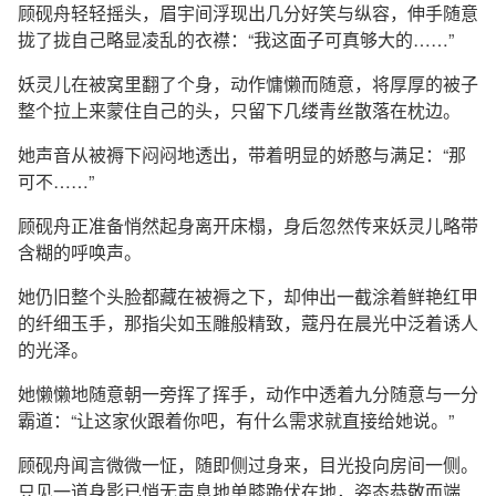
顾砚舟轻轻摇头，眉宇间浮现出几分好笑与纵容，伸手随意
拢了拢自己略显凌乱的衣襟：“我这面子可真够大的……”
妖灵儿在被窝里翻了个身，动作慵懒而随意，将厚厚的被子
整个拉上来蒙住自己的头，只留下几缕青丝散落在枕边。
她声音从被褥下闷闷地透出，带着明显的娇憨与满足：“那
可不……”
顾砚舟正准备悄然起身离开床榻，身后忽然传来妖灵儿略带
含糊的呼唤声。
她仍旧整个头脸都藏在被褥之下，却伸出一截涂着鲜艳红甲
的纤细玉手，那指尖如玉雕般精致，蔻丹在晨光中泛着诱人
的光泽。
她懒懒地随意朝一旁挥了挥手，动作中透着九分随意与一分
霸道：“让这家伙跟着你吧，有什么需求就直接给她说。”
顾砚舟闻言微微一怔，随即侧过身来，目光投向房间一侧。
只见一道身影已悄无声息地单膝跪伏在地，姿态恭敬而端