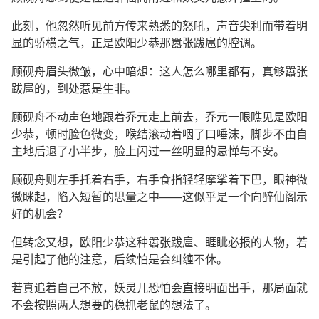
此刻，他忽然听见前方传来熟悉的怒吼，声音尖利而带着明
显的骄横之气，正是欧阳少恭那嚣张跋扈的腔调。
顾砚舟眉头微皱，心中暗想：这人怎么哪里都有，真够嚣张
跋扈的，到处惹是生非。
顾砚舟不动声色地跟着乔元走上前去，乔元一眼瞧见是欧阳
少恭，顿时脸色微变，喉结滚动着咽了口唾沫，脚步不由自
主地后退了小半步，脸上闪过一丝明显的忌惮与不安。
顾砚舟则左手托着右手，右手食指轻轻摩挲着下巴，眼神微
微眯起，陷入短暂的思量之中——这似乎是一个向醉仙阁示
好的机会？
但转念又想，欧阳少恭这种嚣张跋扈、睚眦必报的人物，若
是引起了他的注意，后续怕是会纠缠不休。
若真追着自己不放，妖灵儿恐怕会直接明面出手，那局面就
不会按照两人想要的稳抓老鼠的想法了。