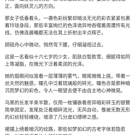
正，面向妖灵儿的方向。
那女子低垂着头，一袭色彩纷繁却暗淡无光的彩衣紧紧包裹
着玲珑身段，那些丰富绚烂的色泽诡异地吞噬着周遭所有光
线，仿佛连晨曦都无法在其上折射出半点辉芒。
顾砚舟心中微动，悄然弯下腰，仔细凝视过去。
这是一名看似十六七岁的少女，肌肤白皙胜雪，细腻得如同
上等凝脂，在微光下泛着柔润的光泽。
她的眉眼间似笼着一层薄薄的雾气，眼尾微微上挑，带着一
丝天然的魅惑，瞳孔中泛着琉璃般的碎光，瞳色亦是那种暗
沉而梦幻的彩色，令人一眼望去便不由自主地心神微晃。
乌黑的长发半束半散，仅用一枚镶嵌着奇异暗彩碎玉的银簪
简单固定，发尾处泛着细碎流光，无风自动，像被无数无形
的幻丝轻轻缠绕，增添了几分虚幻缥缈之感。
裙摆上绣着暗沉的纹路，那些如梦如幻的古老字体若隐若