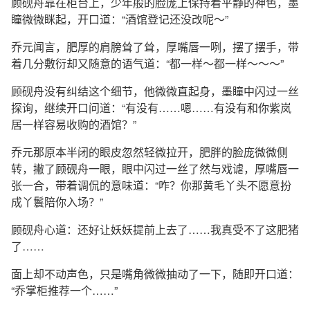
顾砚舟靠在柜台上，少年般的脸庞上保持着平静的神色，墨
瞳微微眯起，开口道：“酒馆登记还没改呢～”
乔元闻言，肥厚的肩膀耸了耸，厚嘴唇一咧，摆了摆手，带
着几分敷衍却又随意的语气道：“都一样～都一样～～～”
顾砚舟没有纠结这个细节，他微微直起身，墨瞳中闪过一丝
探询，继续开口问道：“有没有……嗯……有没有和你紫岚
居一样容易收购的酒馆？”
乔元那原本半闭的眼皮忽然轻微拉开，肥胖的脸庞微微侧
转，撇了顾砚舟一眼，眼中闪过一丝了然与戏谑，厚嘴唇一
张一合，带着调侃的意味道：“咋？你那黄毛丫头不愿意扮
成丫鬟陪你入场？”
顾砚舟心道：还好让妖妖提前上去了……我真受不了这肥猪
了……
面上却不动声色，只是嘴角微微抽动了一下，随即开口道：
“乔掌柜推荐一个……”