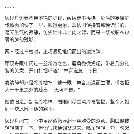
……
顾砚舟迈着不疾不徐的步伐，缓缓走下楼梯，身后的妄璃步
伐微微加快了一些，跟得更紧，却依旧保持着那种诡异的、
毫无生气的寂静，仿佛她并非血肉之躯，而是一缕被彩衣包
裹的梦幻残影。
两人经过三楼时，正巧遇见推门而出的凌清辞。
顾砚舟眼中闪过一丝新奇之色，唇角微微扬起，带着几分礼
貌的笑意，开口打招呼道：“林青道友，今日……”
凌清辞却只是冷冷地扫了他一眼，声音淡漠而生硬，带着拒
人于千里之外的疏离：“无可奉告。”
她依旧是那副高冷模样，眉眼间尽是清冷与警惕，整个人如
同一块冰雕玉琢的寒玉。
顾砚舟闻言，心中虽然微微泛起一丝难受的涩意，胸口似被
轻轻刺了一下，但他很快便调整过来，嘴角轻轻一勾，勾起