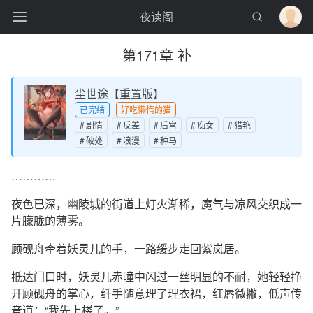
夜读阁
第171章 补
尘世途【重置版】
已完结
好吃懒惰的猫
剧情
反差
后宫
痴女
猎艳
破处
浪漫
种马
…………
夜色已深，幽陵城的街道上灯火渐稀，魔气与凉风交织成一
片朦胧的薄雾。
顾砚舟牵着妖灵儿的手，一路缓步走回紫岚居。
抵达门口时，妖灵儿赤瞳中闪过一丝明显的不耐，她轻轻挣
开顾砚舟的掌心，纤手随意理了理衣裙，红唇微撇，低声传
音道：“我先上楼了。”