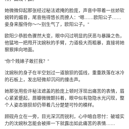
她微微仰起那张经过秘法遮掩的脸庞，声音中带着一丝娇软
婉转的媚音，尾音拖得悠长而撩人：“嗯……欧阳公子……
妾身来服侍你～～别生气了，欧阳公子。”
欧阳少恭脸色骤然大变，眼中闪过明显的厌恶与暴躁之色，
他猛地一把甩开沈婉秋的手臂，力道极大而粗暴，直接将她
狠狠摔向地面。
“你个贱婊子敢拦我？”
沈婉秋的身子在半空划过一道狼狈的弧线，重重跌落在冰冷
的石板上，发出轻微却沉闷的撞击声。
她那张用些许秘法遮盖的脸庞上顿时浮现出痛苦的表情，眉
心紧紧蹙起，唇瓣微微颤抖着，眼中似有隐隐水光闪现，整
个人姿态狼狈却仍带着几分楚楚可怜的模样。
顾砚舟立在一旁，目光深沉而锐利，心中暗自思忖：破墟实
力的沈婉秋怎能会被摔一下就露出如此痛苦的表情……