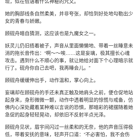
现，似在低语着什么神秘的咒文。
她的胸部线条自然柔美，并非夸张，却恰到好处地勾勒出少
女的青春与娇嫩。
顾砚舟暗自猜测，这应该也是九魔女之一。
妖灵儿仍旧捂着被子，声音从里面懒懒地、带着一丝睡意未
消的拖长音传出：“啊～～唉……这是妄璃，极其擅长心魂
攻击。遇到什么不顺心的事，就让她给对面下个心理暗示就
行了。砚舟你自己去吧，我再睡会儿。”
顾砚舟缓缓伸出手，动作温和，掌心向上。
妄璃却在顾砚舟的手还未真正触及她肩头之前，便仓促地站
起身来，身形微微一颤，动作中透着明显的惊慌与戒备，仿
佛内心深处藏着某种难以言说的恐惧，那暗彩的裙摆随着她
急促的起身轻轻晃动，却依旧不反射半点光泽。
顾砚舟见状，眉宇间闪过一丝柔和的无奈，他的声音压得极
低，带着安抚的意味，轻声开口道：“不必害怕，我不会伤