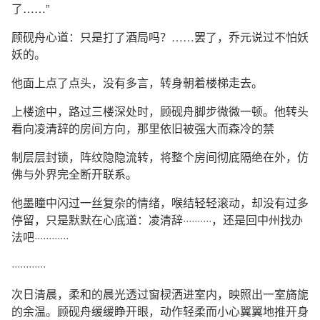
了……”
顾砚舟心道：只是打了酒局吗？……罢了，乔元说过不怕妖
妖的。
他面上点了点头，没有多言，转身朝着楼梯走去。
上楼途中，路过三楼深处时，顾砚舟脚步微微一顿。他转头
看向凌清辞的房间方向，那里依旧被强大而森冷的禁
制层层封锁，阵纹隐隐流转，将整个房间彻底隔绝在外，仿
佛与外界完全断开联系。
他墨瞳中闪过一丝复杂的情绪，喉结轻轻滚动，却没有过多
停留，只是默默在心底道：凌清辞··········，还是回中州找办
法吧············
············
次日清晨，柔和的晨光透过窗棂洒进室内，映照出一室旖旎
的余温。顾砚舟缓缓睁开眼，动作轻柔而小心翼翼地推开身