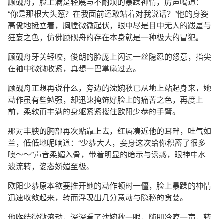
顾砚舟，脸上满是轻蔑与不耐烦的暴躁神情，厉声喝道：
“你是那根大头葱？在我面前还敢站着对我说话？”他的身姿
高傲地挺立着，胸膛微微起伏，眼中尽是目中无人的跋扈与
狂妄之色，仿佛顾砚舟的存在本身就是一种极大的冒犯。
顾砚舟牙关轻咬，俊朗的脸庞上闪过一丝隐忍的怒意，指尖
在袖中微微收紧，真想一巴掌扇过去。
顾砚舟正想再说什么，旁边的沈婉秋已从地上站起身来，她
动作虽有些勉强，却迅速掩饰好脸上的痛苦之色，再度上
前，柔软而丰满的身躯紧紧搂住欧阳少恭的手臂。
那对丰腴的胸部再次贴靠上去，红唇凑近他的耳畔，吐气如
兰，低低地呢喃道：“少恭大人，妾身这次给你积蓄了很多
噢～～”声音柔媚入骨，带着明显的暗示与诱惑，眼神中水
波流转，姿态娇媚至极。
欧阳少恭原本欲要推开她的动作顿时一僵，脸上暴躁的神情
迅速收敛起来，转而浮现出几分意动与隐秘的贪婪。
他喉结微微滚动，深深看了沈婉秋一眼，随即冷哼一声，转