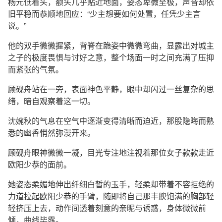
杨元低着头，额头几乎贴近地面，姿态卑微至极，声音却依
旧平稳而恭顺地回应：“少主想要如何处置，任凭少主言
说。”
他的双手微微握紧，背脊在跪姿中微微弯曲，显露出对城主
之子的极度畏惧与讨好之意，整个场面一时之间充满了压抑
而紧张的气氛。
顾砚舟站在一旁，表面神色平静，眼中却闪过一丝复杂的思
绪，暗自观察着这一切。
沈婉秋的气息在空气中逐渐变得清晰而迫近，那股隐晦而熟
悉的幽香悄然弥漫开来。
顾砚舟眼神微微一凝，目光专注地注视着那位女子款款走近
欧阳少恭的面前。
她姿态柔媚地伸出纤细白皙的玉手，轻柔却带着不容拒绝的
力道拉起欧阳少恭的手臂，随即将自己那丰腴饱满的胸部轻
轻挤压上去，动作间透着刻意的亲昵与诱惑，身体微微前
倾，曲线毕露。