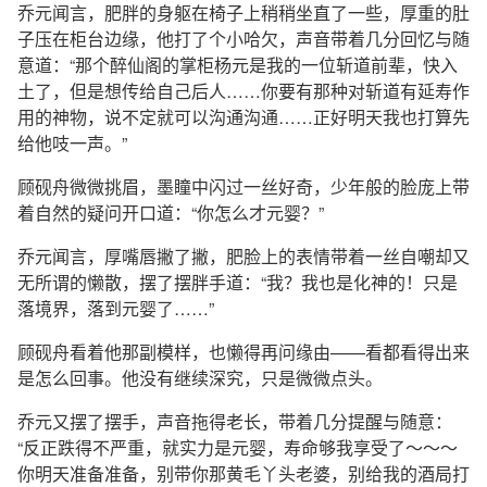
乔元闻言，肥胖的身躯在椅子上稍稍坐直了一些，厚重的肚
子压在柜台边缘，他打了个小哈欠，声音带着几分回忆与随
意道：“那个醉仙阁的掌柜杨元是我的一位斩道前辈，快入
土了，但是想传给自己后人……你要有那种对斩道有延寿作
用的神物，说不定就可以沟通沟通……正好明天我也打算先
给他吱一声。”
顾砚舟微微挑眉，墨瞳中闪过一丝好奇，少年般的脸庞上带
着自然的疑问开口道：“你怎么才元婴？”
乔元闻言，厚嘴唇撇了撇，肥脸上的表情带着一丝自嘲却又
无所谓的懒散，摆了摆胖手道：“我？我也是化神的！只是
落境界，落到元婴了……”
顾砚舟看着他那副模样，也懒得再问缘由——看都看得出来
是怎么回事。他没有继续深究，只是微微点头。
乔元又摆了摆手，声音拖得老长，带着几分提醒与随意：
“反正跌得不严重，就实力是元婴，寿命够我享受了～～～
你明天准备准备，别带你那黄毛丫头老婆，别给我的酒局打