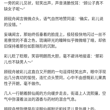
一旁的彩儿见状，轻笑出声，声音清脆悦耳：“顾公子真不
缺女子呢～”
顾砚舟闻言微微点头，语气自然地赞同道：“确实，彩儿说
的没错。”
妄璃闻言，那始终低垂着的脸庞上，极轻极快地闪过一丝不
易察觉的不喜之色，琉璃碎光的瞳眸似乎微微暗了暗，却依
旧保持着那份如影随形的沉默。
彩儿眨了眨眼，笑容明朗而大胆，毫不避讳地接道：“那彩
儿也不缺男人～”
顾砚舟被彩儿这直白又开朗的一句逗得轻笑出声，眼中浮现
出几分真切的愉悦，连忙点头赞同，心中不由感慨彩儿果真
性子开朗，毫不做作。
几人一行朝着醉仙阁的方向缓步走去，街道上人流熙攘，空
气中弥漫着淡淡的酒香与药材的混合气息。
顾砚舟想到便是在这醉仙阁附近和妖灵儿意外撞上的。