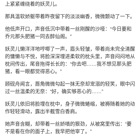
上紧紧缠绕着的妖灵儿。
那具温软娇躯带着昨夜留下的淡淡幽香，微微颤动了一下。
他低声开口，声音低沉中带着一丝刚醒的沙哑：“今日要和
乔元那头肥猪一同去醉仙阁。”
妖灵儿懒洋洋地哼唧了一声，眉头轻皱，带着尚未完全清醒
的慵懒与不悦，将脸深深埋进柔软的枕头里，声音闷闷地从
枕间传出，尾音拖得长长的：“你去吧……我不想见那头肥
猪，看一眼都觉得恶心。”
顾砚舟闻言，唇角微微勾起一抹无奈却宠溺的轻笑，眼中闪
过一丝温柔的无奈：“好，确实够恶心的……”
妖灵儿依旧将脸埋在枕中，身子微微蜷缩，被褥随着她的动
作轻轻滑动，露出半截雪白香肩。
她声音含糊，却带着一丝娇嗔的狠劲，从被窝里传出：“要
不是看在你的面子上，我早把他宰了。”