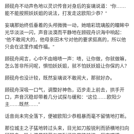
顾砚舟不动声色地以灵识传音对身后的妄璃说道：“你……
能不能按照妖妖姐的说法，打发走这欧阳少恭？”
妄璃那始终低垂着的头颅微微一动，她暗彩琉璃般的瞳眸中
光华淡淡一闪，声音淡漠而平静地在顾砚舟识海中响起：
“他不敢闹大的，他母亲田木兮对他的要求挺高的，所以他
只会在这里作威作福。”
顾砚舟闻言，心中不由暗啧一声：啧，让你做，你就做嘛，
怎么答非所问呢，惧怕妖妖姐，就不怕妖妖姐让你保的人？
顾砚舟也没计较，既然妄璃说不敢闹大，那就好办。
顾砚舟深吸一口气，调整好神色，迈步走上前去，拱手开
口，声音沉稳却带着几分试探与缓和：“这位……欧阳少
主……既然……”
话音尚未完全落下，便被欧阳少恭粗暴而毫不留情地打断。
那位城主之子猛地转过头来，目光如刀般锐利而骄横地扫向