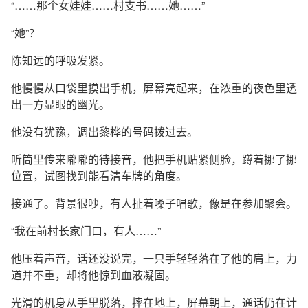
“……那个女娃娃……村支书……她……”
“她”？
陈知远的呼吸发紧。
他慢慢从口袋里摸出手机，屏幕亮起来，在浓重的夜色里透
出一方显眼的幽光。
他没有犹豫，调出黎桦的号码拨过去。
听筒里传来嘟嘟的待接音，他把手机贴紧侧脸，蹲着挪了挪
位置，试图找到能看清车牌的角度。
接通了。背景很吵，有人扯着嗓子唱歌，像是在参加聚会。
“我在前村长家门口，有人……”
他压着声音，话还没说完，一只手轻轻落在了他的肩上，力
道并不重，却将他惊到血液凝固。
光滑的机身从手里脱落，摔在地上，屏幕朝上，通话仍在计