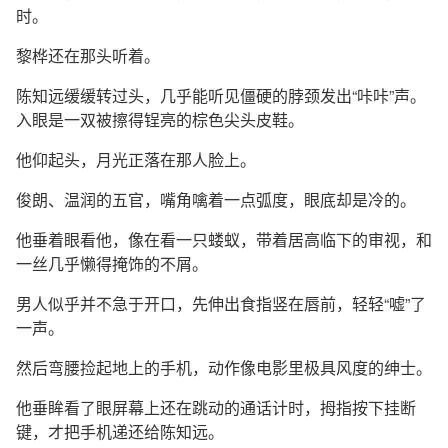
时。
黎桦还在那头听着。
陈知远缓缓转过头，几乎能听见僵硬的脖颈发出“咔咔”声。
入眼是一双被擦得锃亮的棕色尖头皮鞋。
他仰起头，月光正落在那人脸上。
俊朗、温润的五官，嘴角噙着一点弧度，眼底却是冷的。
他垂着眼看他，像在看一只蝼蚁，带着居高临下的审视，和
一丝几乎懒得掩饰的不屑。
男人似乎并不急于开口，先伸出食指竖在唇前，轻轻“嘘”了
一声。
然后弯腰捡起地上的手机，动作像电影里极具风度的绅士。
他垂眸看了眼屏幕上还在跳动的通话计时，拇指按下挂断
键，才把手机递还给陈知远。