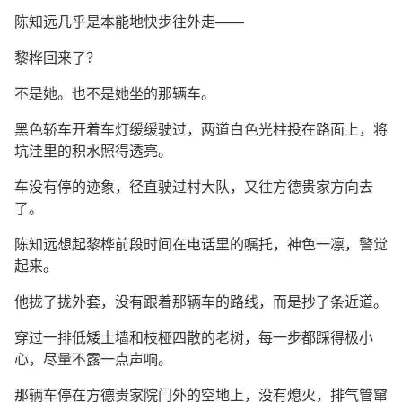
陈知远几乎是本能地快步往外走——
黎桦回来了？
不是她。也不是她坐的那辆车。
黑色轿车开着车灯缓缓驶过，两道白色光柱投在路面上，将
坑洼里的积水照得透亮。
车没有停的迹象，径直驶过村大队，又往方德贵家方向去
了。
陈知远想起黎桦前段时间在电话里的嘱托，神色一凛，警觉
起来。
他拢了拢外套，没有跟着那辆车的路线，而是抄了条近道。
穿过一排低矮土墙和枝桠四散的老树，每一步都踩得极小
心，尽量不露一点声响。
那辆车停在方德贵家院门外的空地上，没有熄火，排气管窜