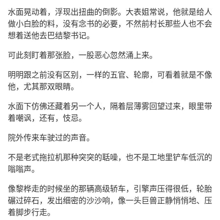
水面晃动着，浮现出扭曲的倒影。大表姐常说，他就是给人
做小白脸的料，没有念书的必要，不然前村长那些人也不会
想着送他去巴结黎书记。
可此刻盯着那张脸，一股恶心忽然涌上来。
明明跟之前没有区别，一样的五官、轮廓，可看着就是不像
他，尤其那双眼睛。
水面下仿佛还藏着另一个人，隔着层薄雾回望过来，眼里带
着嘲讽，还有，忮忌。
院外传来车驶过的声音。
不是老式拖拉机那种突突的聒噪，也不是工地里铲车低沉的
嗡嗡声。
像黎桦走的时候坐的那辆高级轿车，引擎声压得很低，轮胎
碾过碎石，发出细密的沙沙响，像一头巨兽正静悄悄地、压
着脚步行走。