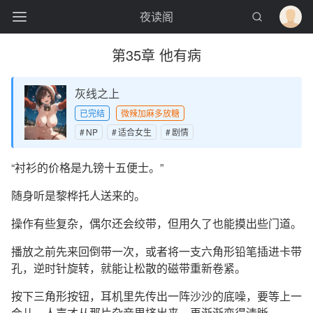
夜读阁
第35章 他有病
灰线之上
已完结
微辣加麻多放糖
NP
适合女生
剧情
“衬衫的价格是九镑十五便士。”
随身听是黎桦托人送来的。
操作有些复杂，偶尔还会绞带，但用久了也能摸出些门道。
播放之前先来回倒带一次，或者将一支六角形铅笔插进卡带
孔，逆时针旋转，就能让松散的磁带重新卷紧。
按下三角形按钮，耳机里先传出一阵沙沙的底噪，要等上一
会儿，人声才从那片杂音里挤出来，再渐渐变得清晰。