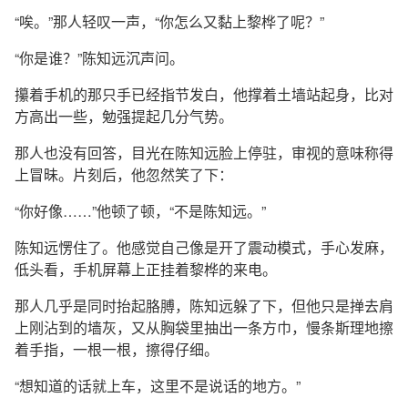
“唉。”那人轻叹一声，“你怎么又黏上黎桦了呢？”
“你是谁？”陈知远沉声问。
攥着手机的那只手已经指节发白，他撑着土墙站起身，比对
方高出一些，勉强提起几分气势。
那人也没有回答，目光在陈知远脸上停驻，审视的意味称得
上冒昧。片刻后，他忽然笑了下：
“你好像……”他顿了顿，“不是陈知远。”
陈知远愣住了。他感觉自己像是开了震动模式，手心发麻，
低头看，手机屏幕上正挂着黎桦的来电。
那人几乎是同时抬起胳膊，陈知远躲了下，但他只是掸去肩
上刚沾到的墙灰，又从胸袋里抽出一条方巾，慢条斯理地擦
着手指，一根一根，擦得仔细。
“想知道的话就上车，这里不是说话的地方。”