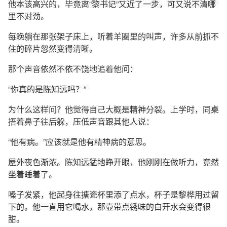
他本该高兴的，毕竟离“黎书记”又近了一步，可又说不清哪
里不对劲。
每晚躺在那张架子床上，听着羊圈里的叫声，许多从前抓不
住的碎片忽然变得清晰。
那个声音依然不依不饶地追着他问：
“你真的是陈知远吗？”
为什么这样问？他觉得自己大概是精神分裂。上学时，同桌
捂着鼻子往后躲，压低声音跟其他人说：
“他有病。”应该就是他有精神病的意思。
屋外夜色渐浓。陈知远猛地睁开眼，他刚刚在做听力，竟然
坐着睡着了。
嗓子发紧，他起身往搪瓷杯里添了点水，杯子是黎桦用过留
下的。他一直用它喝水，那壶带点锈味的白开水会变得很
甜。