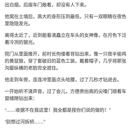
出白烟，后座车门敞着，却没有人下来。
他窝在土墙后，高大的身形压到最低，只有一双眼睛在夜色
里隐隐发光。
离得太近了，近到能看清矗立在车头的女神像，在月色下泛
着冷冽的银光。
院门从里面推开，前村长佝偻着背钻出来，像一只夜半偷鸡
的黄鼠狼，穿了套破旧的蓝色工装，戴着帽子，几乎将那张
沟壑纵横的老脸完全遮住。
他走到车旁，连连冲里面点头哈腰，过了几秒才钻进去。
一开始听不清声音，过了会儿，方德贵抬高的尖嗓门顺着车
窗缝隙钻出来：
“……收据不在我这里！我全都是按你们说的做的！”
“别想过河拆桥……”