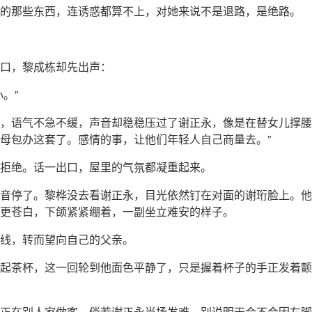
的那些东西，连诱惑都算不上，对她来说不是退路，是绝路。
口，黎成栋却先出声：
小。”
，语气不急不缓，声音却稳稳压过了谢正永，像是在替女儿撑腰
母包办这套了。感情的事，让他们年轻人自己商量去。”
拒绝。话一出口，屋里的气氛都凝重起来。
音停了。黎桦没去看谢正永，目光依然钉在对面的谢珩脸上。他
更苍白，下颌紧紧绷着，一副坐立难安的样子。
线，转而望向自己的父亲。
起茶杯，这一回轮到他面色平静了，只是握着杯子的手正发着颤
正在别人家做客，倘若谢正永当场发难，别说明天会不会因左脚