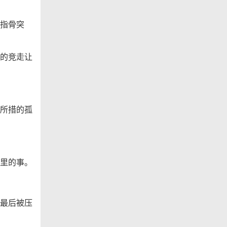
指骨突
的竞走让
所措的孤
里的事。
最后被压