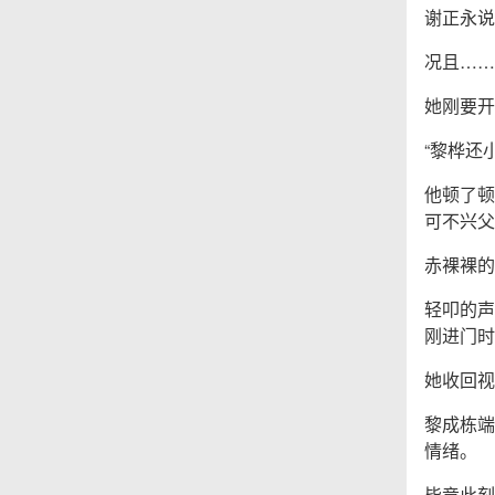
谢正永说
况且……
她刚要开
“黎桦还
他顿了顿
可不兴父
赤裸裸的
轻叩的声
刚进门时
她收回视
黎成栋端
情绪。
毕竟此刻