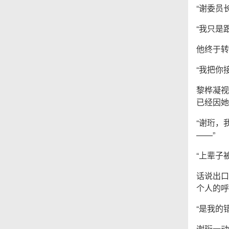
“谢委员
“我只是
他终于转
“我把你
黎桦凝视
已经因她
“谢珩，
——”
“上辈子
话说出口
个人的呼
“是我的
谢珩一动