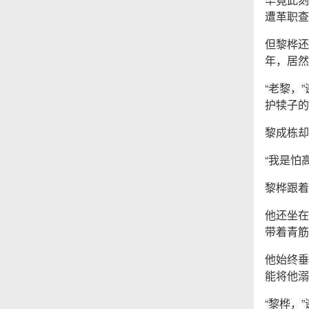
遭革职查
但黎桦还
年，居然
“老黎，
护犊子的
黎成栋却
“我是怕
黎桦跟着
他还坐在
带着青筋
他始终垂
能将他溺
“黎桦，