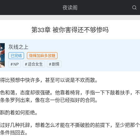
夜读阁
第33章 被你害得还不够惨吗
灰线之上
已完结
微辣加麻多放糖
NP
适合女生
剧情
得比预想中快许多，甚至可以说是不欢而散。
色和蔼，态度却很强硬。他靠着椅背，手指一下下敲着扶手，不
条条罗列出来，像在念一份已经拟好的合同。
斟酌着如何拒绝。
过好几种托辞，想着怎么才能在不撕破脸的前提下，至少把那个
条件挡回去。