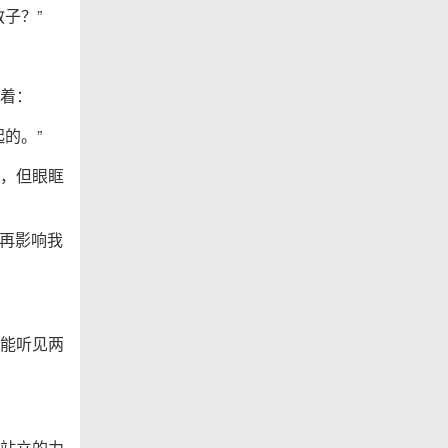
子？”
着：
的。”
，但眼眶
要再影响我
能听见两
站立的力