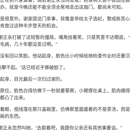
办，就是今晚还能不能全须全尾地走出这扇门，都尚未可知。
是很意外。谢家提这门亲事，就像皇帝给太子选妃，黎成栋苦心
肯放过这种半步登天的机会。
”谢正永打破了这短暂的僵局，嘴角挂着笑，只是笑意不达眼底，
毛病，几十年都没变过啊。”
没有回以笑脸。他站起身，脸色比小时候给她检查作业时还要沉
高攀不起。”这已经近乎撕破脸了。
起身，目光最后一次扫过谢珩。
原位，脸色白得仿佛下一秒就要晕厥，小臂撑在桌上，肌肉绷得
都凸了出来。
着眼，视线落在那只盖碗里，仿佛那里面盛着的不是茶汤，而是
毙的东西。
”谢正永忽然叫她，“去歇着吧，我跟你父亲还有其他事要谈。”