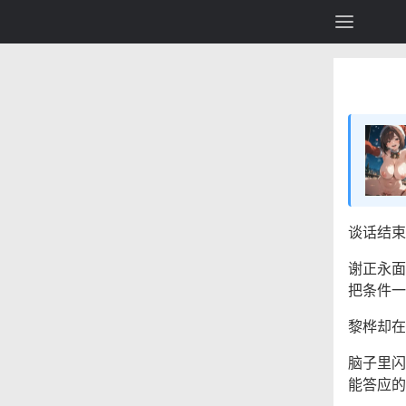
谈话结束
谢正永面
把条件一
黎桦却在
脑子里闪
能答应的