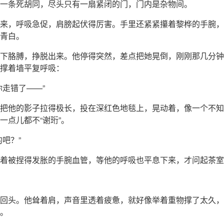
一条死胡同，尽头只有一扇紧闭的门，门内是杂物间。
来，呼吸急促，肩膀起伏得厉害。手里还紧紧攥着黎桦的手腕，
青白。
下胳膊，挣脱出来。他停得突然，差点把她晃倒，刚刚那几分钟
撑着墙平复呼吸：
你走错了——”
把他的影子拉得极长，投在深红色地毯上，晃动着，像一个不知
一点儿都不“谢珩”。
的吧？”
着被捏得发胀的手腕血管，等他的呼吸也平息下来，才问起茶室
回头。他耸着肩，声音里透着疲惫，就好像举着重物撑了太久，
。