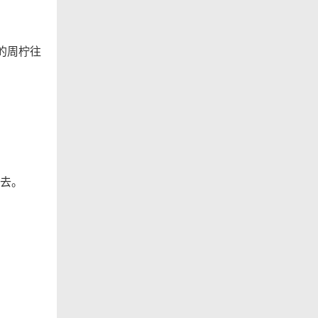
的周柠往
去。