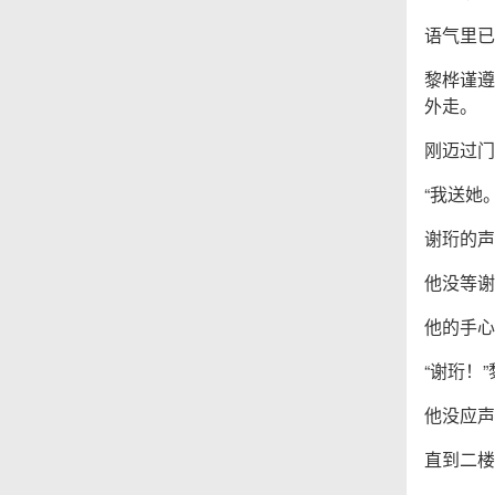
语气里已
黎桦谨遵
外走。
刚迈过门
“我送她。
谢珩的声
他没等谢
他的手心
“谢珩！
他没应声
直到二楼