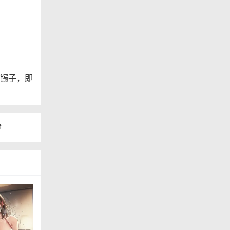
镯子，即
章