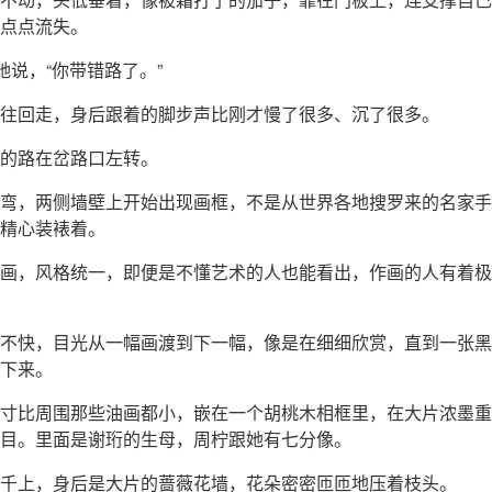
点点流失。
”她说，“你带错路了。”
往回走，身后跟着的脚步声比刚才慢了很多、沉了很多。
的路在岔路口左转。
弯，两侧墙壁上开始出现画框，不是从世界各地搜罗来的名家手
精心装裱着。
画，风格统一，即便是不懂艺术的人也能看出，作画的人有着极
不快，目光从一幅画渡到下一幅，像是在细细欣赏，直到一张黑
下来。
寸比周围那些油画都小，嵌在一个胡桃木相框里，在大片浓墨重
目。里面是谢珩的生母，周柠跟她有七分像。
千上，身后是大片的蔷薇花墙，花朵密密匝匝地压着枝头。