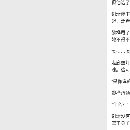
但他选了
谢珩停下
起、泛着
黎桦甩了
她不得不
“你……
走廊壁灯
魂。这可
“是你说
黎桦疏通
“什么？”
谢珩没有
弯了身子