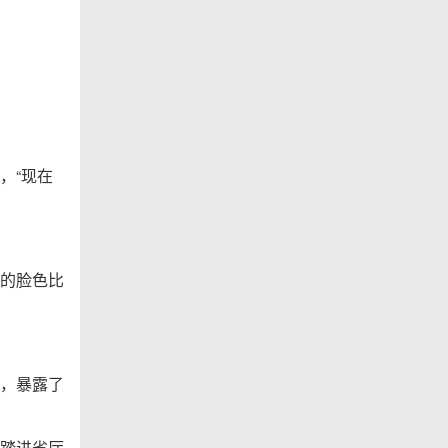
，“现在
的脸色比
，暴露了
踏进省厅