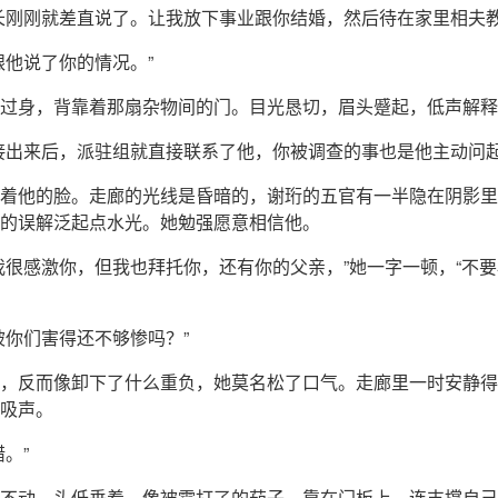
长刚刚就差直说了。让我放下事业跟你结婚，然后待在家里相夫教
跟他说了你的情况。”
过身，背靠着那扇杂物间的门。目光恳切，眉头蹙起，低声解释
接出来后，派驻组就直接联系了他，你被调查的事也是他主动问起
着他的脸。走廊的光线是昏暗的，谢珩的五官有一半隐在阴影里
的误解泛起点水光。她勉强愿意相信他。
我很感激你，但我也拜托你，还有你的父亲，”她一字一顿，“不
被你们害得还不够惨吗？”
，反而像卸下了什么重负，她莫名松了口气。走廊里一时安静得
吸声。
错。”
不动，头低垂着，像被霜打了的茄子，靠在门板上，连支撑自己