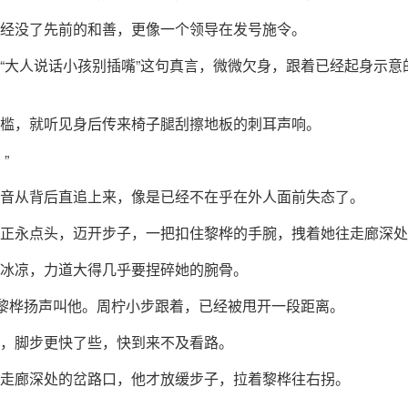
经没了先前的和善，更像一个领导在发号施令。
“大人说话小孩别插嘴”这句真言，微微欠身，跟着已经起身示意
槛，就听见身后传来椅子腿刮擦地板的刺耳声响。
”
音从背后直追上来，像是已经不在乎在外人面前失态了。
正永点头，迈开步子，一把扣住黎桦的手腕，拽着她往走廊深处
冰凉，力道大得几乎要捏碎她的腕骨。
”黎桦扬声叫他。周柠小步跟着，已经被甩开一段距离。
，脚步更快了些，快到来不及看路。
走廊深处的岔路口，他才放缓步子，拉着黎桦往右拐。