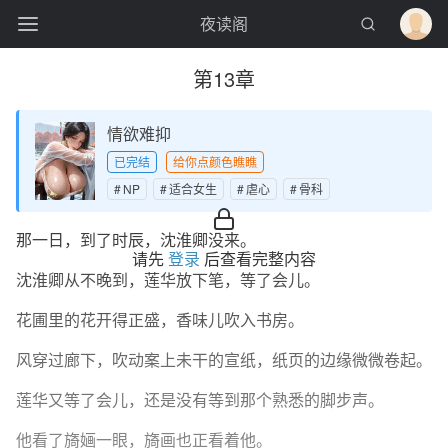
夜读阁
第13章
情欲难抑
已完结
给你点颜色瞧瞧
NP
适合女生
虐心
骨科
那一日，到了时辰，沈淮卿没来。
请先
登录
后查看完整内容
沈淮卿从不晚到，莲华放下笔，等了会儿。
花圃里的花开得正盛，香味儿吹入书房。
风穿过廊下，吹动案上未干的宣纸，纸页的边缘微微卷起。
莲华又等了会儿，还是没有等到那个熟悉的脚步声。
他看了旖婳一眼，旖画也正看着他。