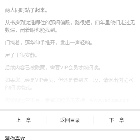
两人同时站了起来。
从书房到沈淮卿住的那间偏殿，路很短，四年里他们走过无
数遍，闭着眼也能找到。
门掩着，莲华伸手推开，发出一声轻响。
屋子里很安静。
后续内容已被隐藏，需要VIP会员才能阅读。
如果您已经是VIP会员，但还是看到这一段，请退出浏览器
的阅读模式。
夜读阁运营不易，希望您能多多支持：www.yeduge.com
上一章
返回目录
下一章
猜你喜欢