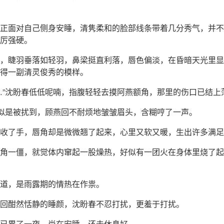
正面对自己侧身安睡，清隽柔和的脸部线条带着几分秀气，并不
厉强硬。
，睫羽垂落如轻羽，鼻梁挺直利落，唇色偏淡，在昏暗天光里显
得一副清灵俊秀的模样。
…”沈盼春低低呢喃，指腹轻轻去摸阿燕额角，那里的伤口已结上
”似是被扰到，顾燕回不耐烦地皱皱眉头，含糊哼了一声。
收了手，唇角却是微微翘了起来，心里又软又暖，生出许多满足
角一僵，就觉体内窜起一股燥热，好似有一团火在身体里烧了起
道，是雨露期的情热在作祟。
回酣然恬静的睡颜，沈盼春不忍打扰，更羞于打扰。
已累了一夜，尚在安睡，还未休息好。