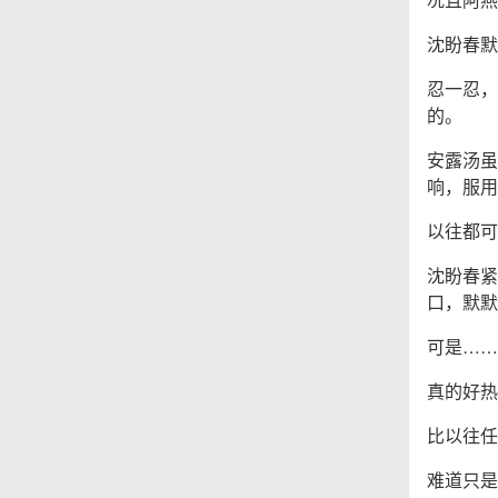
沈盼春默
忍一忍，
的。
安露汤虽
响，服用
以往都可
沈盼春紧
口，默默
可是……
真的好热
比以往任
难道只是