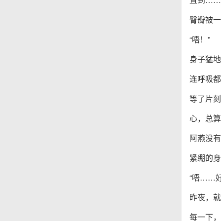
臀瓣被一
“唔！”
身子猛地
连呼吸都
等了片刻
心，总算
阿燕没有
紧绷的身
“唔……
昨夜，就
每一下，