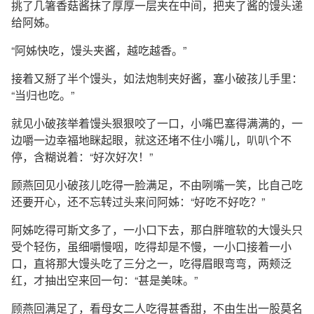
挑了几箸香菇酱抹了厚厚一层夹在中间，把夹了酱的馒头递
给阿姊。
“阿姊快吃，馒头夹酱，越吃越香。”
接着又掰了半个馒头，如法炮制夹好酱，塞小破孩儿手里：
“当归也吃。”
就见小破孩举着馒头狠狠咬了一口，小嘴巴塞得满满的，一
边嚼一边幸福地眯起眼，就这还堵不住小嘴儿，叭叭个不
停，含糊说着：“好次好次！”
顾燕回见小破孩儿吃得一脸满足，不由咧嘴一笑，比自己吃
还要开心，还不忘转过头来问阿姊：“好吃不好吃？”
阿姊吃得可斯文多了，一小口下去，那白胖暄软的大馒头只
受个轻伤，虽细嚼慢咽，吃得却是不慢，一小口接着一小
口，直将那大馒头吃了三分之一，吃得眉眼弯弯，两颊泛
红，才抽出空来回一句：“甚是美味。”
顾燕回满足了，看母女二人吃得甚香甜，不由生出一股莫名