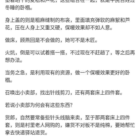
冬睡的卧榻。
身上盖的则是粗麻缝制的布衾，里面填充弹软的麻絮和芦
花，压在人身上又重又硬，保暖效果却不如人意。
做床，顾燕回是不会做的，她可不是木匠。
火炕，倒是可以试着搭一搭，不过现在不赶趟了，等之后再
想办法。
当务之急，是利用现有的资源，做一个保暖效果更好的卧
榻。
召唤出小卖部，找出针线剪刀，还有两套床上四件套。
若说小卖部为何会有这些东西？
货郎，自然要常备些针头线脑来卖，至于那两套床上四件
套，则是村里老人网购的，嫌货不对板不是纯棉，要她帮忙
拿去快递驿站退货。