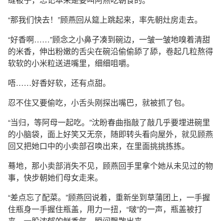
“那我们快去！”顾燕回从筵上跳起来，率先朝灶房走去。
“好香啊……”顾念之小鼻子凑到碗边，一皱一皱地嗅着清甜
的米香，伸出粉嫩的舌尖在碗沿偷偷舔了舔，卷起几粒熬得
软软的小米粒送进嘴里，细细咀嚼。
唔……好香好软，还有点甜。
忍不住又要偷吃，小舌头刚探出嘴巴，就被抓了包。
“当归，等阿母一起吃。”沈盼春曲指敲了敲几乎要埋进碗里
的小脑袋，面上好笑又无奈，随即转头看向屋外，就见顾燕
回又把她口中的小卖部召唤出来，在里面挑挑拣拣。
蓦地，那小卖部消失不见，顾燕回手里拿个她从未见过的物
事，快步朝她们母女走来。
“差点忘了配菜。”顾燕回说着，重新坐到草蒲团上，一手握
住瓶身一手握住瓶盖，用力一扭，“啵”的一声，瓶盖被打
来，一股浓郁的鲜香气，瞬间飘散出来。