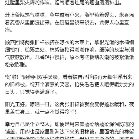
灶膛里柴火噼啪作响，烟气顺着灶尾的烟囱缓缓排出。
灶上釜甑热气腾腾，釜中熬着小米，甑里蒸着馒头，米香混
着麦香从里面漫出来，在厨屋里绕来绕去，馋得人心里直
痒。
顾燕回将两张旧棉被搭在晾衣的木架上，拿根光滑的木槌细
细拍打，槌落之处，棉絮被拍得啪啪作响，细碎的灰尘与潮
气簌簌散出，几番轻捶慢拍，原本有些板结发潮的被絮渐渐
松软膨胀。
“好啦！”顾燕回双手叉腰，看着被自己捶得再无细尘浮出来
的旧棉被，绽开个满意的笑容，抬头看看把人晒得暖烘烘的
日头，只觉得更满意了。
阳光正好，晾晒一日，这两张旧棉被就会变得蓬松暖和，夜
里盖在身上，就一点不觉得冷了！
幸亏自己是个立整人，即便是用来盖蔬菜给蔬菜保温防冻的
铺盖，用的也是家里刚淘汰下来的旧棉被，里面填充的棉絮
虽不如新弹的棉花那样洁白松软，但也干干净净的，不过是