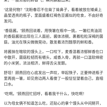
“这是何物？”沈盼春忍不住耸了耸鼻子，看着被放在矮桌上
晶莹透亮的瓶子，里面盛着红褐色豆酱似的吃食，不由好奇
发问。
“香菇酱。”顾燕回说着，用筷箸在瓶中一挑，一箸红亮油润
的香菇酱就出现在三人面前，酱体浓稠，裹着粒粒深褐的菌
菇，油光在筷尖微微晃动，散发着浓烈醇厚的鲜和香。
将酱抹在暄软的馒头上，一口咬下，麦香混着浓郁鲜香在口
中散开，菌菇粒韧而有嚼头，咸香入骨，再就一口温软绵密
的小米粥，浓淡相济，鲜得舌尖发颤。
舒坦！顾燕回在心底发出一声叹，举起筷子，正要伸进瓶子
里再挑一箸，却见旁边两人看傻了一般怔怔望着自己，直咽
口水。
“吃啊。”顾燕回忙招呼，看着我干什么，快吃啊！
以为母女俩不知道怎么吃，还贴心的拿个馒头从中间掰开，