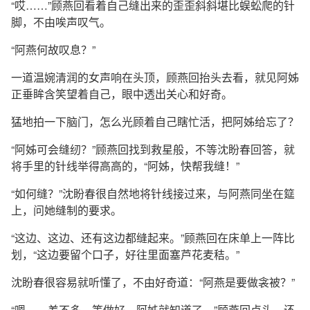
“哎……”顾燕回看着自己缝出来的歪歪斜斜堪比蜈蚣爬的针
脚，不由唉声叹气。
“阿燕何故叹息？”
一道温婉清润的女声响在头顶，顾燕回抬头去看，就见阿姊
正垂眸含笑望着自己，眼中透出关心和好奇。
猛地拍一下脑门，怎么光顾着自己瞎忙活，把阿姊给忘了？
“阿姊可会缝纫？”顾燕回找到救星般，不等沈盼春回答，就
将手里的针线举得高高的，“阿姊，快帮我缝！”
“如何缝？”沈盼春很自然地将针线接过来，与阿燕同坐在筵
上，问她缝制的要求。
“这边、这边、还有这边都缝起来。”顾燕回在床单上一阵比
划，“这边要留个口子，好往里面塞芦花麦秸。”
沈盼春很容易就听懂了，不由好奇道：“阿燕是要做衾被？”
“嗯……差不多，等做好，阿姊就知道了。”顾燕回点头，还