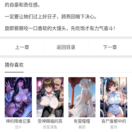
的自豪和责任感。
一定要让她们过上好日子，顾燕回暗下决心。
旋即狠狠咬一口香软的大馒头，先吃饱才有力气奋斗！
上一章
返回目录
下一章
猜你喜欢
受神赐福的高
丧尸废都中的
神的降维记事
有萤曈曈
彤笙湛兔
爱月
汨十
秦因
原魔女，被一
求生日记
簿