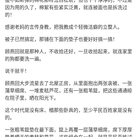
因为用的久了，棉絮有些紧实泛黄，就连被面也是拆洗过
的！
感谢老妈的言传身教，把我教成个轻微洁癖的立整人。
被子已然搞定，那铺在下面的垫子也要好好搞一搞！
顾燕回就是那种人，不收拾还好，一旦收拾起来，就连家里
的狗都要洗一遍。
说干就干！
顾燕回大步流星去了北屋正房，从里面抱出两张衾被、一张
蒲草细席、一堆麦秸芦花，还有一张粗苇筵，把这些通通晾
在院子里，晒在阳光下。
这个时代是没有床、榻那些卧具的，至少平民百姓家是没有
的。
一张粗苇筵垫在最下面，筵上再覆一层蒲草细席，席下厚厚
垫着晒干的麦秸和芦花，这些组合在一起，就是平民百姓过