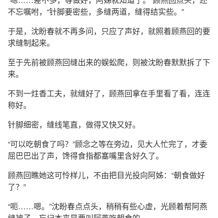
不忘嘱咐，“针脚要密些，多缝两道，缝得结实些。”
于是，沈盼春就不再多问，只应了声好，就照着顾燕回的要
求缝制起来。
至于先前被顾燕回缝出来的蜈蚣爬，则被沈盼春默默拆了下
来。
不到一炷香工夫，就缝好了，顾燕回拿在手里看了看，连连
称好。
针脚细密，缝线笔直，做得又快又好。
“可以吃朝食了吗？”顾念之等在旁边，见大人忙完了，才委
屈巴巴出了声，馋得食指都塞嘴里含好久了。
顾燕回瞧她这可怜样儿，不由把目光投向阿姊：“朝食做好
了？”
“呃……嗯。”沈盼春点点头，稍稍有些心虚，光顾着帮阿燕
缝被子，忘记本来是要叫阿燕吃朝食的。