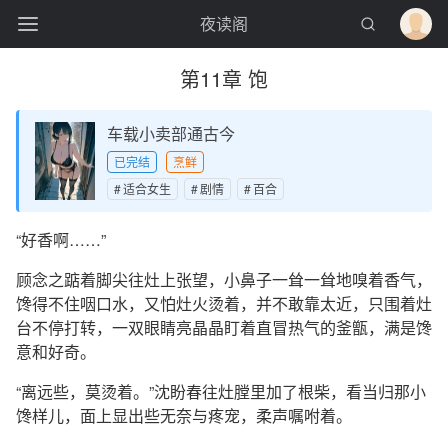
夜读阁
第11章 饱
车载小卖部通古今
已完结
烹鲜
适合女生
剧情
百合
“好香啊……”
顾念之踮着脚尖往灶上张望，小鼻子一耸一耸地嗅着香气，
馋得不住咽口水，又怕灶火烫着，并不敢靠太近，只围着灶
台不停打转，一双眼睛亮晶晶盯着直冒热气的釜甑，满是馋
意和好奇。
“离远些，莫烫着。”沈盼春往灶膛里加了根柴，看当归那小
馋样儿，面上显出些无奈与疼宠，柔声嘱咐着。