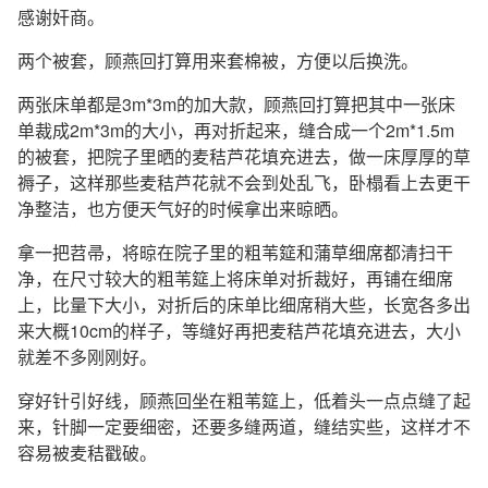
感谢奸商。
两个被套，顾燕回打算用来套棉被，方便以后换洗。
两张床单都是3m*3m的加大款，顾燕回打算把其中一张床
单裁成2m*3m的大小，再对折起来，缝合成一个2m*1.5m
的被套，把院子里晒的麦秸芦花填充进去，做一床厚厚的草
褥子，这样那些麦秸芦花就不会到处乱飞，卧榻看上去更干
净整洁，也方便天气好的时候拿出来晾晒。
拿一把苕帚，将晾在院子里的粗苇筵和蒲草细席都清扫干
净，在尺寸较大的粗苇筵上将床单对折裁好，再铺在细席
上，比量下大小，对折后的床单比细席稍大些，长宽各多出
来大概10cm的样子，等缝好再把麦秸芦花填充进去，大小
就差不多刚刚好。
穿好针引好线，顾燕回坐在粗苇筵上，低着头一点点缝了起
来，针脚一定要细密，还要多缝两道，缝结实些，这样才不
容易被麦秸戳破。