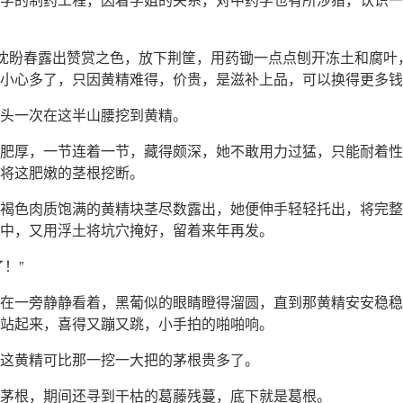
”沈盼春露出赞赏之色，放下荆筐，用药锄一点点刨开冻土和腐叶
小心多了，只因黄精难得，价贵，是滋补上品，可以换得更多钱
头一次在这半山腰挖到黄精。
肥厚，一节连着一节，藏得颇深，她不敢用力过猛，只能耐着性
将这肥嫩的茎根挖断。
褐色肉质饱满的黄精块茎尽数露出，她便伸手轻轻托出，将完整
中，又用浮土将坑穴掩好，留着来年再发。
了！”
在一旁静静看着，黑葡似的眼睛瞪得溜圆，直到那黄精安安稳稳
站起来，喜得又蹦又跳，小手拍的啪啪响。
这黄精可比那一挖一大把的茅根贵多了。
茅根，期间还寻到干枯的葛藤残蔓，底下就是葛根。