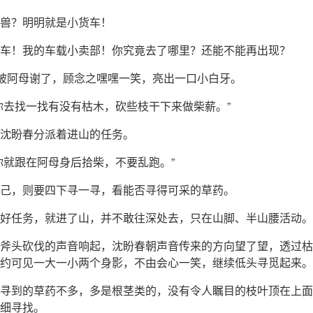
兽？明明就是小货车！
车！我的车载小卖部！你究竟去了哪里？还能不能再出现？
”被阿母谢了，顾念之嘿嘿一笑，亮出一口小白牙。
你去找一找有没有枯木，砍些枝干下来做柴薪。”
沈盼春分派着进山的任务。
你就跟在阿母身后拾柴，不要乱跑。”
己，则要四下寻一寻，看能否寻得可采的草药。
好任务，就进了山，并不敢往深处去，只在山脚、半山腰活动。
斧头砍伐的声音响起，沈盼春朝声音传来的方向望了望，透过枯
约可见一大一小两个身影，不由会心一笑，继续低头寻觅起来。
寻到的草药不多，多是根茎类的，没有令人瞩目的枝叶顶在上面
细寻找。