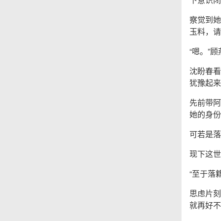
察觉到她
玉料，请
“嗯。”
沈盼春看
犹豫起来
先前带阿
她的身份
可若是落
现下这世
“至于落
思虑片刻
就再好不