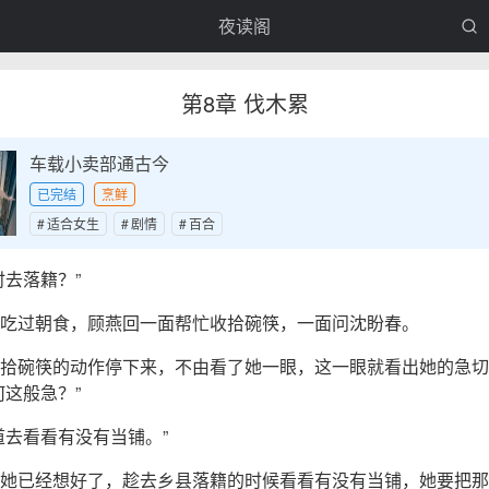
夜读阁
第8章 伐木累
车载小卖部通古今
已完结
烹鲜
适合女生
剧情
百合
时去落籍？”
吃过朝食，顾燕回一面帮忙收拾碗筷，一面问沈盼春。
拾碗筷的动作停下来，不由看了她一眼，这一眼就看出她的急切
何这般急？”
道去看看有没有当铺。”
她已经想好了，趁去乡县落籍的时候看看有没有当铺，她要把那