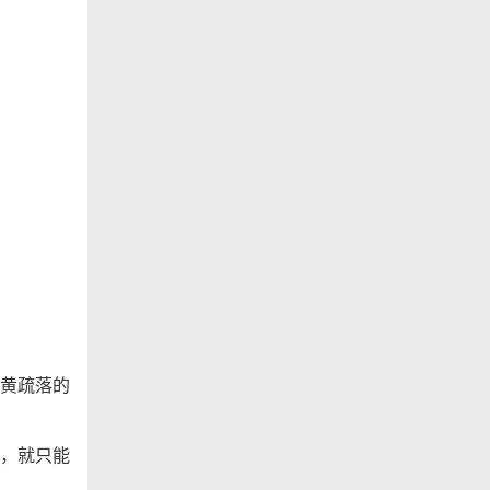
黄疏落的
，就只能