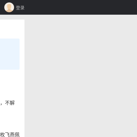
登录
，不解
枚飞燕佩