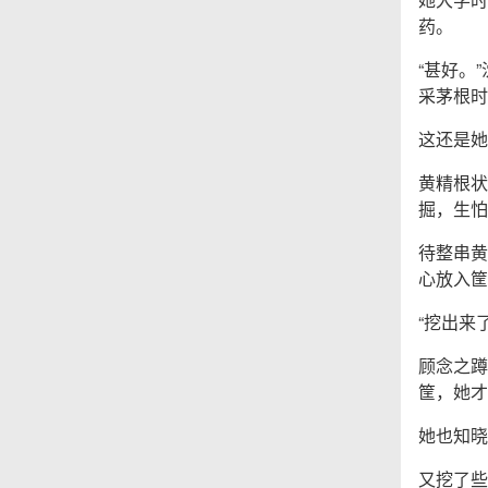
药。
“甚好。
采茅根时
这还是她
黄精根状
掘，生怕
待整串黄
心放入筐
“挖出来
顾念之蹲
筐，她才
她也知晓
又挖了些