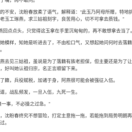
的不安，沈盼春放柔了语气，解释道：“此玉乃阿母所赠，特地
老玉工琢燕，求三姑祖刻字，良苦用心，切不可拿去质钱。”
顾燕回点点头，只觉得这玉拿在手里沉甸甸的，再不敢想拿去当了
她模样，知她是听进去了，不由松口气，又想起她问何时去落籍
。
燕去见三姑祖，虽说是为了落籍有族老担保，但主要还是为了让
，好叫她认祖归宗，名正言顺留下来。
了籍，兵役赋税，加诸于身，阿燕很可能会被强征入伍。
道，战乱频发，一旦入伍，九死一生。
籍一事，不必操之过急。”
，沈盼春终究不想冒险，打定主意拖一拖，若能拖到局势明朗再
过。