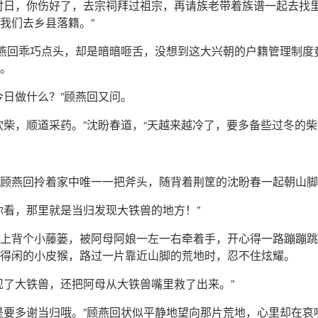
时日，你伤好了，去宗祠拜过祖宗，再请族老带着族谱一起去找
我们去乡县落籍。”
顾燕回乖巧点头，却是暗暗咂舌，没想到这大兴朝的户籍管理制度
。
今日做什么？”顾燕回又问。
砍柴，顺道采药。”沈盼春道，“天越来越冷了，要多备些过冬的柴
顾燕回拎着家中唯一一把斧头，随背着荆筐的沈盼春一起朝山脚
你看，那里就是当归发现大铁兽的地方！”
上背个小藤篓，被阿母阿娘一左一右牵着手，开心得一路蹦蹦跳
得闲的小皮猴，路过一片靠近山脚的荒地时，忍不住炫耀。
现了大铁兽，还把阿母从大铁兽嘴里救了出来。”
是要多谢当归哦。”顾燕回状似平静地望向那片荒地，心里却在哀