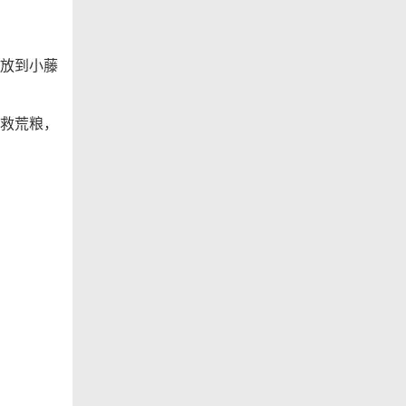
放到小藤
救荒粮，