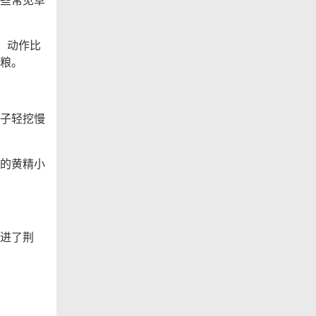
，动作比
粮。
子轻挖慢
的黄精小
进了荆