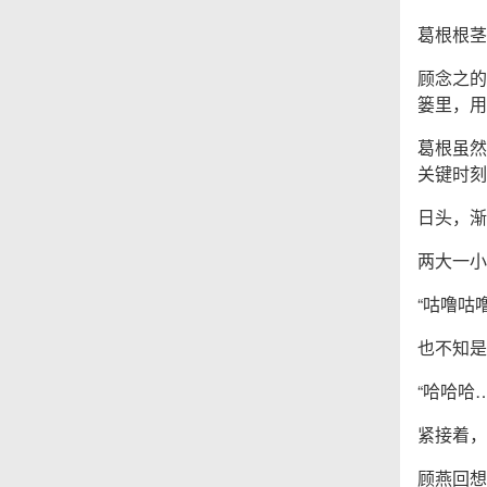
葛根根茎
顾念之的
篓里，用
葛根虽然
关键时刻
日头，渐
两大一小
“咕噜咕
也不知是
“哈哈哈
紧接着，
顾燕回想