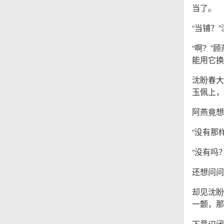
当了。
“当铺？
“啊？”
能用它换
沈盼春大
玉佩上，
阿燕竟想
“没有那
“没有吗
还想问问
却见沈盼
一颤，那
下意识闭