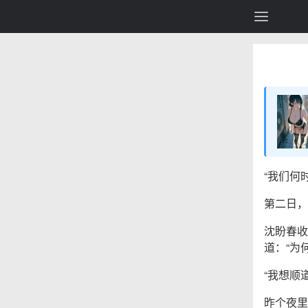
“我们何
第二日，
沈盼春收
道：“为
“我想顺
昨个夜里