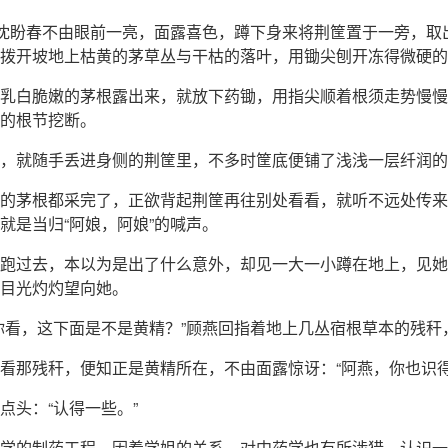
”沈盼春不由眼前一亮，面露喜色，蹲下身来将荆筐置于一旁，取
拨开坡地上枯黄的茅草丛与干枯的落叶，用锄尖刨开冻得微硬的
乳白脆嫩的茅根露出来，就放下药锄，用指尖顺着根须走势慢慢
的根节挖断。
，就随手丢进身侧的荆筐里，不多时筐底便铺了浅浅一层纤润的
的茅根都采完了，正欲背起荆筐再往别处看看，就听不远处传来
就是当归“阿娘，阿娘”的喊声。
跑过去，本以为是出了什么意外，却见一大一小蹲在地上，见她
目光灼灼望向她。
你看，这下面是不是黄精？”顾燕回指着地上几丛宿根草本的残秆
看那残秆，便知正是黄精所在，不由面露惊讶：“阿燕，你也识得
点头：“认得一些。”
学的制药工程，因着学姐的关系，对中药学也有所涉猎，认识一