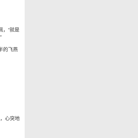
佩，“就是
”
半的飞燕
，心突地