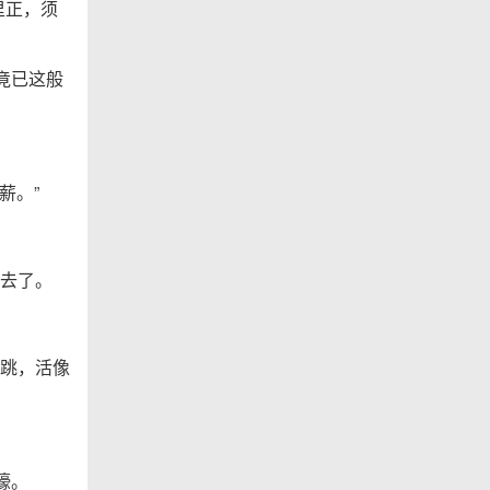
里正，须
竟已这般
薪。”
去了。
跳，活像
嚎。