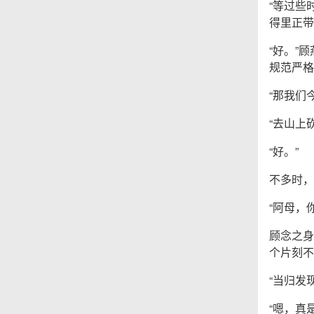
“等过些
得里正带
“好。”
规范严格
“那我们
“去山上
“好。”
不多时，
“阿母，
顾念之身
个片刻不
“当归发
“嗯，真