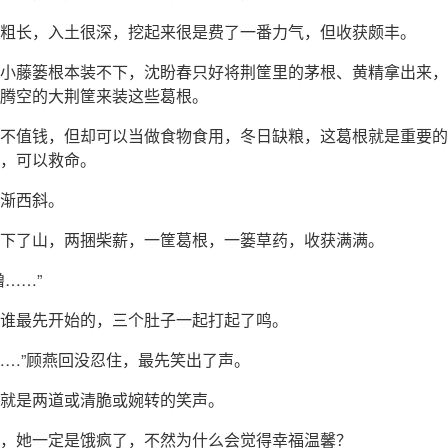
粗长，入土很深，挖起来很是费了一番力气，但收获颇丰。
小藤篓根本装不下，沈盼春只好将荆筐里的茅根、黄精拿出来，
腾空的大荆筐来装这些葛根。
不值钱，但却可以当做食物食用，冬日缺粮，这葛根就是重要的
，可以救命。
渐西斜。
下了山，两捆柴薪，一筐葛根，一篓草药，收获满满。
噜……”
谁最先开始的，三个肚子一起打起了鸣。
……”顾燕回没忍住，最先笑出了声。
就是两道或清脆或婉转的笑声。
，她一定是饿疯了，不然为什么会觉得幸福温馨？