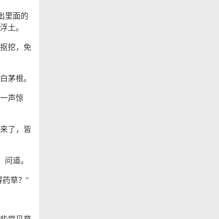
出里面的
浮土。
抠挖，免
白茅根。
一声惊
来了，皆
，问道。
药草？”
些常见草