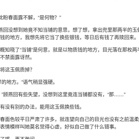
”沈盼春面露不解，“是何物？”
顾燕回没想到她竟不知当铺的意思，想了想，拿出兜里那两半的玉
钱的地方，我想先将它当了换些银钱，等日后有钱了再赎回来。
概知晓了“当铺”是何意，就是以物质钱的地方，目光落在那枚两
不禁面露讶然。
将这玉佩质掉？
样的地方。”语气稍显强硬。
？”顾燕回有些失望，没想到这里竟连当铺都没有，“那……”
有没有别的办法，能用这玉佩换些钱。
春面色较平日严肃了许多，就连望向自己的目光也没有之前温柔
表情模样叫她莫名觉得心虚，好似自己做了什么错事。
了嘴，再不敢问。