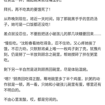
拜托，再不吃真的要饿死了！
从昨晚到现在，将近一天时间，除了那碗黑乎乎的苦药汤
子，她可是一口饭都还没吃！
差点就没忍住，不要脸把送小破孩儿的那几块糖要回来……
“慢些吃。”沈盼春看她吃得急，忍不住劝，又心疼她挨了
饿，不忍力劝，只默默将桌上唯一一枚鸡子剥了壳，犹豫片
刻，仍是掰了一半放到顾念之碗里，帮她搅碎了拌在粥里
吃。
剩下另一半自然是送到顾燕回碗里，尽是体贴温婉。
“嗯？”顾燕回吃得正酣，蓦地碗里多了半个鸡蛋，扒粥的动
作就是一顿，再一看，只她和小破孩儿碗里有蛋，哪里还有
不明白的。
不由心里发酸，哎，都是穷闹的。