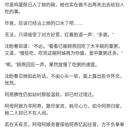
可是鸡蛋既已入了她的碗，她也实在做不出再夹出去给别人
吃的事。
毕竟，应该已经沾上她的口水了吧……
无法，只得接受了对方好意，红着脸道一声：“多谢。”
沈盼春却道：“不必。”看看已被顾燕回吃了大半碗的粟粥，
又道，“慢些吃，吃完这碗阿姊再为你盛，釜中粟粥还多。”
“嗯。”顾燕回应一声，果然放慢了吃粥的速度。
沈盼春见她如此听话，不由心头一软，面上露出些许怀念，
怅然。
阿燕脾性仍如幼时那般温软，却已时过境迁。
阿母阿娘为寻阿燕，散尽家资，耗尽心力，如今阿燕归家，
她二人却已不在人间。
若在天有灵，阿母阿娘务要保佑阿燕忆起往昔，方不负拳拳