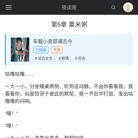
夜读阁
第5章 粟米粥
车载小卖部通古今
已完结
烹鲜
适合女生
剧情
百合
咕噜咕噜……
一大一小，分坐矮桌两侧，听到这动静，不由你看看我，我
看看你，似是惊讶于彼此的默契，竟一齐肚中打鼓，发出咕
噜噜的闷响。
“噗！”
“噗！”
一大一小又一齐笑出声来，默契加倍。