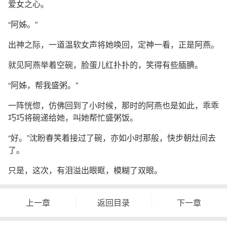
爱女之心。
“阿姊。”
出神之际，一道温软女声将她唤回，定神一看，正是阿燕。
就见阿燕举着空碗，脸蛋儿红扑扑的，笑得有些腼腆。
“阿姊，帮我盛粥。”
一阵恍惚，仿佛回到了小时候，那时的阿燕也是如此，乖乖
巧巧将碗递给她，叫她帮忙盛粥饭。
“好。”沈盼春笑着接过了碗，亦如小时那般，快步朝灶间去
了。
只是，这次，有泪溢出眼眶，模糊了双眼。
上一章
返回目录
下一章