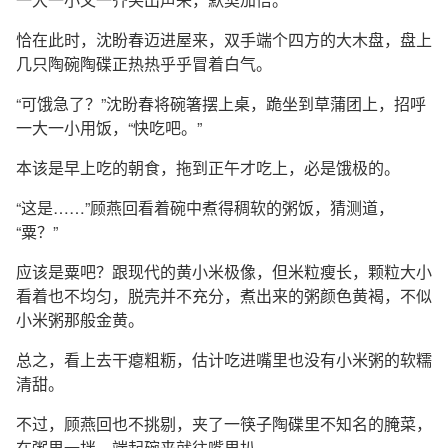
恰在此时，沈盼春迈进屋来，双手端个四方的大木盘，盘上
几只陶碗陶碟正热热乎乎冒着白气。
“可饿急了？”沈盼春将碗箸摆上桌，跪坐到草蒲团上，招呼
一大一小用饭，“快吃吧。”
本该是早上吃的朝食，拖到正午才吃上，必是饿极的。
“这是……”顾燕回看着碗中煮得稠软的粥饭，猜测道，
“粟？”
应该是粟吧？跟现代的黄小米极像，但米粒瘦长，颗粒大小
看着也不均匀，脱壳并不充分，煮出来的粥颜色黄褐，不似
小米粥那般金黄。
总之，看上去干瘪粗粝，估计吃进嘴里也没有小米粥的软糯
清甜。
不过，顾燕回也不挑剔，夹了一筷子陶碟里不知名的腌菜，
在粥里一拌，端起碗来就往嘴里扒。