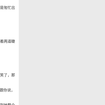
是匆忙出
着两道睫
笑了，那
我跟你说，
到她整个