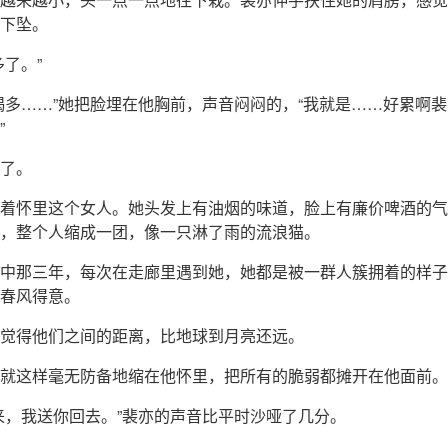
下坠。
多了。”
喝多……”她把脸埋在他胸前，声音闷闷的，“我就是……好累啊
”
了。
着怀里这个女人。她头发上有油烟的味道，脸上有廉价啤酒的气
，整个人缩成一团，像一只淋了雨的流浪猫。
中那三年，每次在走廊里遇到她，她都是被一群人簇拥着的样子
春风得意。
觉得他们之间的距离，比地球到月亮还远。
就这样毫无防备地缩在他怀里，把所有的脆弱都摊开在他面前。
来，我送你回去。”裴亦的声音比平时沙哑了几分。