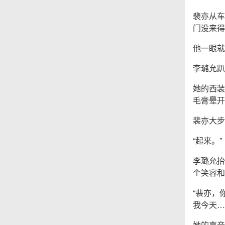
裴亦从车
门没来得
他一眼就
李璐允趴
她的西装
毛膏晕开
裴亦大步
“起来。”
李璐允抬
个笑容和
“裴亦，
我今天…
她的声音