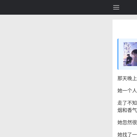
那天晚上
她一个人
走了不知
烟和香气
她忽然很
她找了一