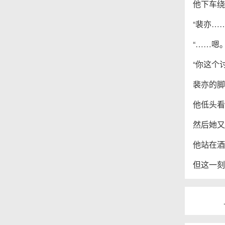
他下车绕
“裴亦…
“……嗯。
“你这个
裴亦的脚
他低头看
然后她又
他站在酒
但这一刻