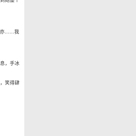
裴亦……我
息，手冰
，笑得肆