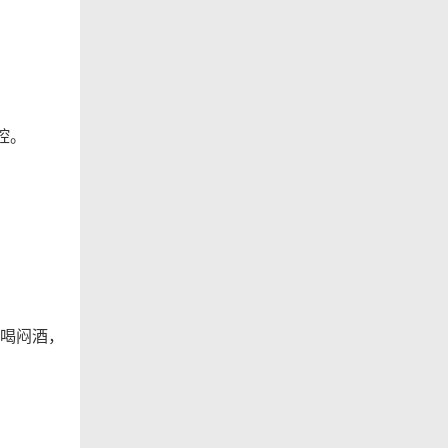
腔。
喝闷酒，