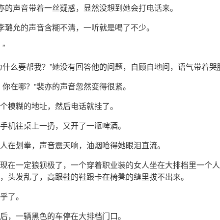
裴亦的声音带着一丝疑惑，显然没想到她会打电话来。
”李璐允的声音含糊不清，一听就是喝了不少。
”
为什么要帮我？”她没有回答他的问题，自顾自地问，语气带着哭
，你在哪？”裴亦的声音忽然变得很紧。
个模糊的地址，然后电话就挂了。
手机往桌上一扔，又开了一瓶啤酒。
人在划拳，声音震天响，油烟呛得她眼泪直流。
现在一定狼狈极了，一个穿着职业装的女人坐在大排档里一个人
，头发乱了，高跟鞋的鞋跟卡在椅凳的缝里拔不出来。
乎了。
后，一辆黑色的车停在大排档门口。