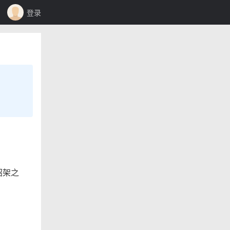
登录
招架之