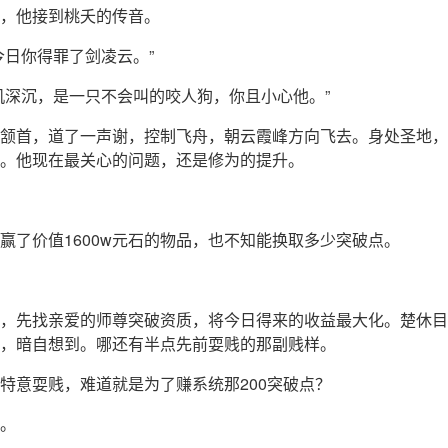
，他接到桃夭的传音。
今日你得罪了剑凌云。”
机深沉，是一只不会叫的咬人狗，你且小心他。”
颔首，道了一声谢，控制飞舟，朝云霞峰方向飞去。身处圣地，
。他现在最关心的问题，还是修为的提升。
赢了价值1600w元石的物品，也不知能换取多少突破点。
，先找亲爱的师尊突破资质，将今日得来的收益最大化。楚休目
，暗自想到。哪还有半点先前耍贱的那副贱样。
特意耍贱，难道就是为了赚系统那200突破点？
。