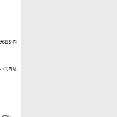
元石都掏
小飞舟悬
0突破