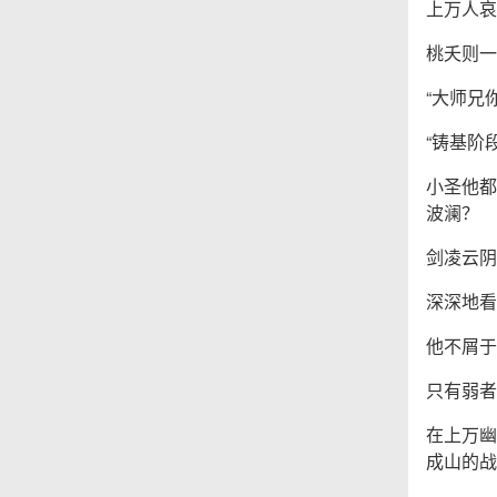
上万人哀
桃夭则一
“大师兄
“铸基阶
小圣他都
波澜？
剑凌云阴
深深地看
他不屑于
只有弱者
在上万幽
成山的战