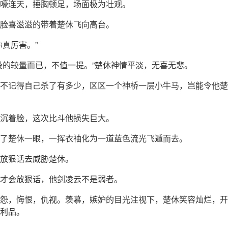
嚎连天，捶胸顿足，场面极为壮观。
脸喜滋滋的带着楚休飞向高台。
你真厉害。”
段的较量而已，不值一提。”楚休神情平淡，无喜无悲。
不记得自己杀了有多少，区区一个神桥一层小牛马，岂能令他楚
沉着脸，这次比斗他损失巨大。
了楚休一眼，一挥衣袖化为一道蓝色流光飞遁而去。
放狠话去威胁楚休。
才会放狠话，他剑凌云不是弱者。
怨，悔恨，仇视。羡慕，嫉妒的目光注视下，楚休笑容灿烂，开
利品。