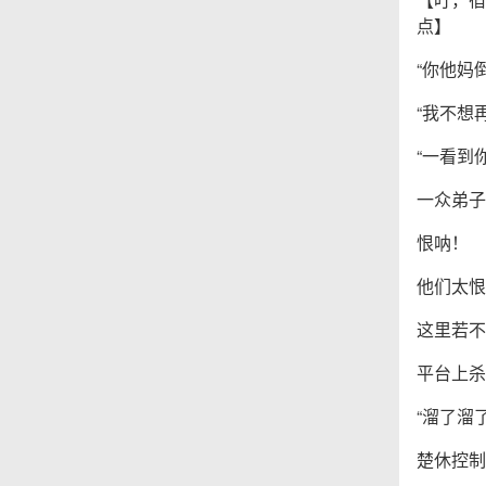
点】
“你他妈
“我不想
“一看到
一众弟子
恨呐！
他们太恨
这里若不
平台上杀
“溜了溜
楚休控制