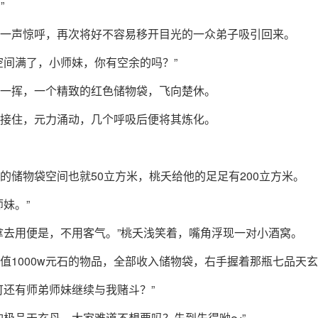
”
一声惊呼，再次将好不容易移开目光的一众弟子吸引回来。
空间满了，小师妹，你有空余的吗？”
一挥，一个精致的红色储物袋，飞向楚休。
接住，元力涌动，几个呼吸后便将其炼化。
的储物袋空间也就50立方米，桃夭给他的足足有200立方米。
师妹。”
拿去用便是，不用客气。”桃夭浅笑着，嘴角浮现一对小酒窝。
值1000w元石的物品，全部收入储物袋，右手握着那瓶七品天
可还有师弟师妹继续与我赌斗？”
的极品天玄丹，大家难道不想要吗？先到先得呦～”