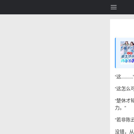
“这..........
“这怎么
“楚休才
力。”
“若非陈
没错，从