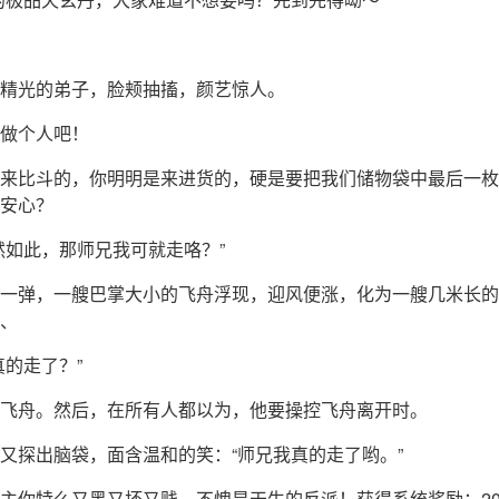
精光的弟子，脸颊抽搐，颜艺惊人。
做个人吧！
来比斗的，你明明是来进货的，硬是要把我们储物袋中最后一枚
安心？
然如此，那师兄我可就走咯？”
一弹，一艘巴掌大小的飞舟浮现，迎风便涨，化为一艘几米长的
、
真的走了？”
飞舟。然后，在所有人都以为，他要操控飞舟离开时。
又探出脑袋，面含温和的笑：“师兄我真的走了哟。”
主你特么又黑又坏又贱，不愧是天生的反派！获得系统奖励：20