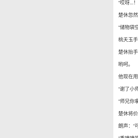
“哎呀...！
楚休忽然
“储物袋
桃夭玉手
楚休抬手
哟呵。
他现在用
“谢了小
“师兄你
楚休将价
朗声：“
“香喷喷