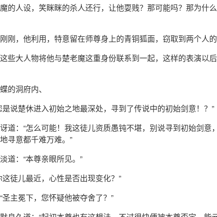
魔的人设，笑眯眯的杀人还行，让他耍贱？那可能吗？那为什么
刚刚，他利用，特意留在师尊身上的青铜狐面，窃取到两个人的
这些大人物将他与楚老魔这重身份联系到一起，这样的表演以后
蝶的洞府内、
您是说楚休进入初始之地最深处，寻到了传说中的初始剑意！？”
讶道：“怎么可能！我这徒儿资质愚钝不堪，别说寻到初始剑意
地寻意都千难万难。”
淡道：“本尊亲眼所见。”
你这徒儿最近，心性是否出现变化？”
“圣主冕下，您怀疑他被夺舍了？”
默良久道：“起初本尊也有这想法，不过很快便被本尊否定，能