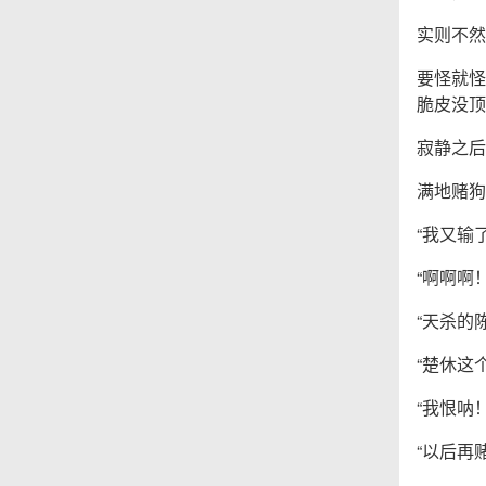
实则不然
要怪就怪
脆皮没顶
寂静之后
满地赌狗
“我又输
“啊啊啊
“天杀的
“楚休这
“我恨呐！
“以后再