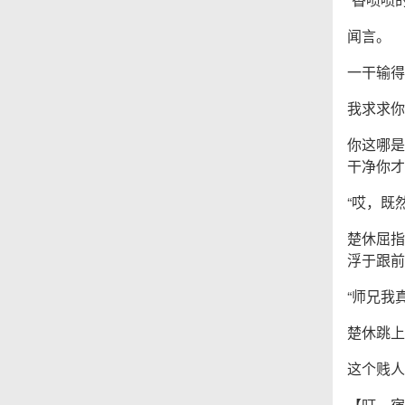
闻言。
一干输得
我求求你
你这哪是
干净你才
“哎，既
楚休屈指
浮于跟前
“师兄我
楚休跳上
这个贱人
【叮，宿