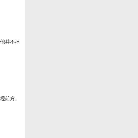
他并不担
视前方，