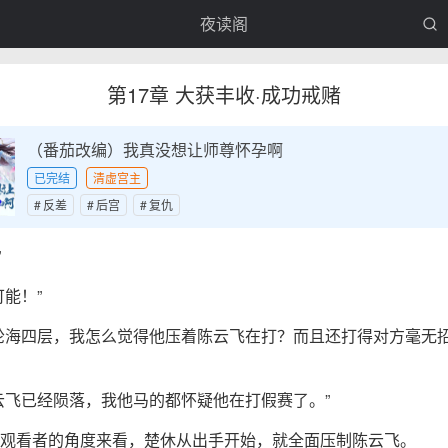
夜读阁
第17章 大获丰收·成功戒赌
（番茄改编）我真没想让师尊怀孕啊
已完结
清虚宫主
反差
后宫
复仇
”
可能！”
轮海四层，我怎么觉得他压着陈云飞在打？而且还打得对方毫无
云飞已经陨落，我他马的都怀疑他在打假赛了。”
观看者的角度来看，楚休从出手开始，就全面压制陈云飞。