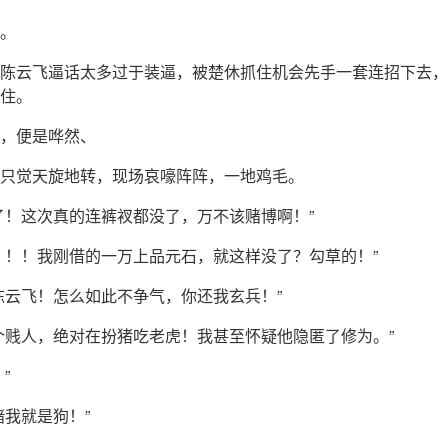
。
陈云飞逼话太多过于装逼，被楚休抓住机会先手一套连招下去，
住。
，便是哗然、
只觉天旋地转，现场哀嚎阵阵，一地鸡毛。
了！这次真的连裤衩都没了，万不该赌博啊！”
！！！我刚借的一万上品元石，就这样没了？勾草的！”
陈云飞！怎么如此不争气，你还我玄兵！”
个贱人，绝对在扮猪吃老虎！我甚至怀疑他隐匿了修为。”
”
赌我就是狗！”