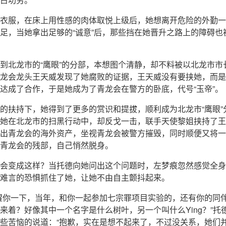
衣服，在床上用性感的肉体取悦上级后，她想离开危险的外勤一
足，当她拿出足够的“诚意”后，那些挡在她晋升之路上的障碍也
到北龙市的“鹰眼”的分部，本想图个清静，却不料被以北龙市市
龙会龙头王天威发现了她腐败的证据，王天威没有要挟她，而是
达成了合作，于是她成为了青龙会在警方的卧底，代号“玉帝”。
的扶持下，她得到了更多的赏识和提拔，顺利成为北龙市“鹰眼”
她在北龙市的扫黑行动中，却反戈一击，联手天使黎姐挟持了王
出青龙会的海外资产，坐视青龙会被警方摧毁，同时顺便又将一
青龙会的残部，自己悄然脱身。
会变成这样？当托德向她问出这个问题时，左梦痕忽然感觉全身
难言的恐惧抓住了她，让她不由自主颤抖起来。
醒你一下，当年，和你一起参加七宗罪项目实验的，还有你的同
来着？好像其中一个名字是什么树叶，另一个叫什么Ying？”托
些苦恼的说道：“抱歉，实在是想不起来了，不过没关系，她们