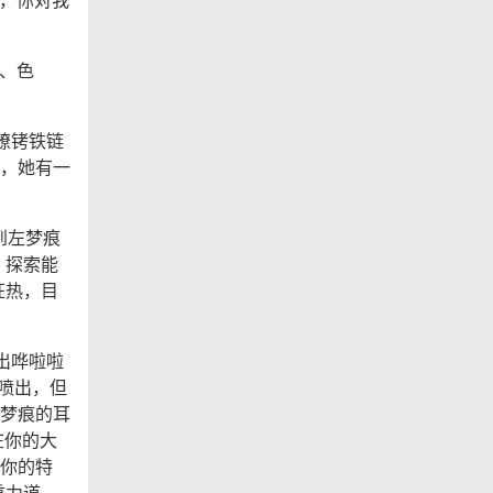
。
慢、色
镣铐铁链
，她有一
到左梦痕
，探索能
狂热，目
出哗啦啦
里喷出，但
梦痕的耳
在你的大
你的特
重力道，