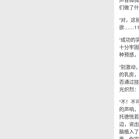
们做了什
“对，这
欲……1
“成功的
十分牢固
种预感，
“别激动
的乳房，
否通过技
光炽烈：
“不！不
的声响，
托德恍若
边，说出
脑植入了
质，你完