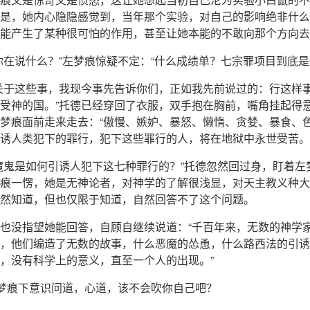
是，她内心隐隐感觉到，当年那个实验，对自己的影响绝非什么
能产生了某种很可怕的作用，甚至让她本能的不敢向那个方向去
你在说什么？”左梦痕惊疑不定：“什么成绩单？七宗罪项目到底是
关于这些事，我现今事先告诉你们，正如我先前说过的：行这样
受神的国。”托德已经穿回了衣服，双手抱在胸前，嘴角挂起得
梦痕面前走来走去：“傲慢、嫉妒、暴怒、懒惰、贪婪、暴食、
诱人类犯下的罪行，犯下这些罪行的人，将在地狱中永世受苦。
魔鬼是如何引诱人犯下这七种罪行的？”托德忽然回过身，盯着左
痕一愣，她是无神论者，对神学的了解很浅显，对天主教义种大
然知道，但也仅限于知道，自然回答不了这个问题。
也没指望她能回答，自顾自继续说道：“千百年来，无数的神学
，他们编造了无数的故事，什么恶魔的怂恿，什么路西法的引诱
，没有科学上的意义，直至一个人的出现。”
左梦痕下意识问道，心道，该不会吹你自己吧？