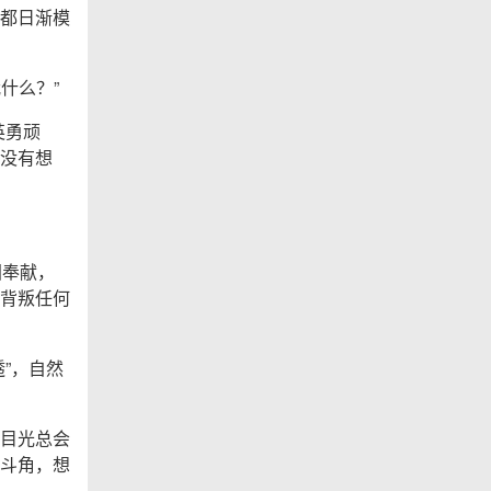
都日渐模
什么？”
英勇顽
没有想
国奉献，
背叛任何
”，自然
目光总会
斗角，想