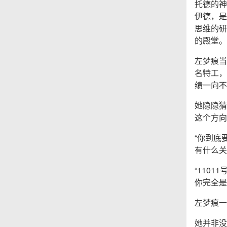
托德的神
伊德，是
思维的研
的殿堂。
左梦痕当
名特工，
绩一向不
她隐隐猜
这个方向
“你到底
有什么关
“110
你完全是
左梦痕一
她并非没