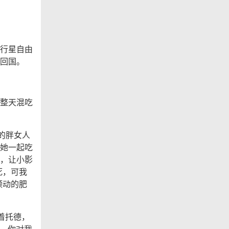
行星自由
回国。
整天混吃
的胖女人
她一起吃
，让小影
死，可我
颤动的肥
着托德，
蛋，你对我