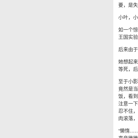
要，是失
小叶，小
如一个惊
王国实验
后来由于
她想起来
等死，后
至于小影
竟然是当
饭，看到
注意一下
忍不住，
肉滚落，
“懒惰…
声音微微