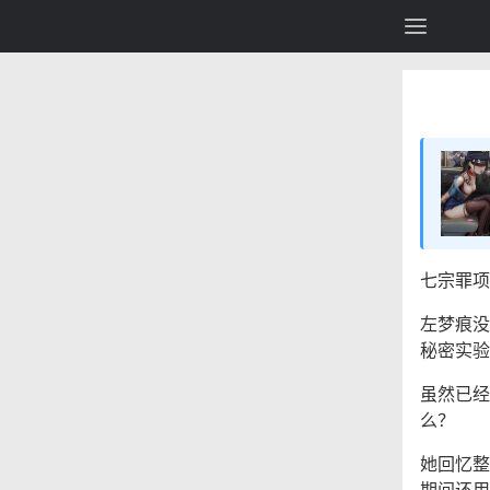
七宗罪项
左梦痕没
秘密实验
虽然已经
么？
她回忆整
期间还用