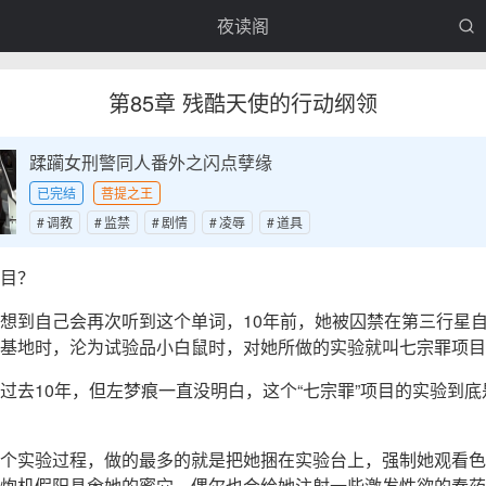
夜读阁
第85章 残酷天使的行动纲领
蹂躏女刑警同人番外之闪点孽缘
已完结
菩提之王
调教
监禁
剧情
凌辱
道具
目？
想到自己会再次听到这个单词，10年前，她被囚禁在第三行星
基地时，沦为试验品小白鼠时，对她所做的实验就叫七宗罪项目
过去10年，但左梦痕一直没明白，这个“七宗罪”项目的实验到底
个实验过程，做的最多的就是把她捆在实验台上，强制她观看色
炮机假阳具肏她的蜜穴，偶尔也会给她注射一些激发性欲的春药