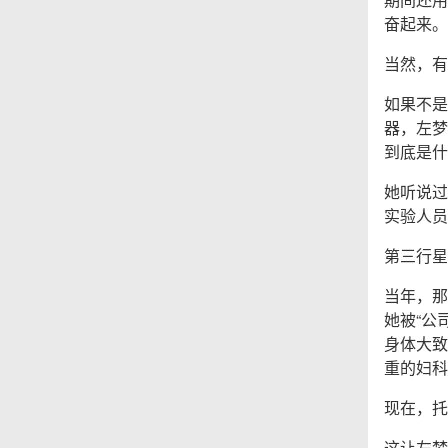
奋起来。
当然，有
如果不是
器，左梦
到底是什
她听说过
实验人员
第三行星
当年，那
她被“公
身体大致
重的妇科
现在，托
这让左梦