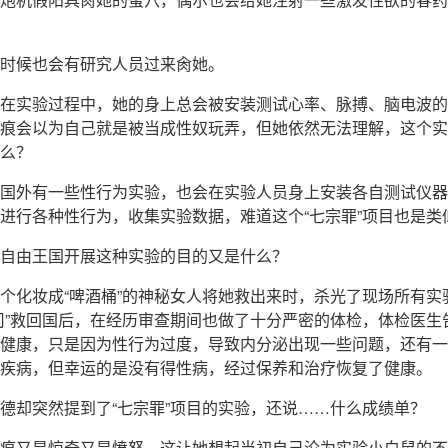
时候也会有研究人员过来肏她。
在实验过程中，她的身上总会被安装测试心率、脉搏、脑电波的
痕会以为自己就是被当成性奴玩弄，但她依然无法理解，这个实
么？
国外有一些性行为实验，也会在实验人员身上安装各自测试仪器
进行各种性行为，收集实验数据，难道这个“七宗罪”项目也是类
自由王国开展这种实验的目的又是什么？
个化妆成“啤酒桶”的神秘女人将她救出来时，杀光了现场所有实
司”救回国后，在经历审查期间也做了十分严密的体检，体检医生
健康，只是因为性行为过度，导致内分泌出现一些问题，还有一
疾病，但幸运的是没有得性病，经过保养和治疗恢复了健康。
德却突然提到了“七宗罪”项目的实验，还说……什么成绩单？
痕又是惊奇又是愤怒，这让她想起当初自己沦为实验小白鼠的不