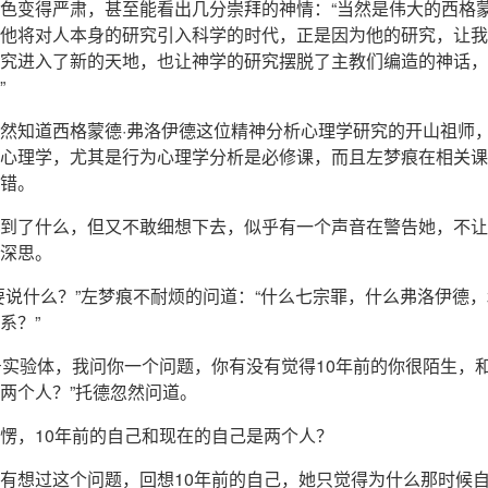
色变得严肃，甚至能看出几分崇拜的神情：“当然是伟大的西格蒙
他将对人本身的研究引入科学的时代，正是因为他的研究，让我
究进入了新的天地，也让神学的研究摆脱了主教们编造的神话，
”
然知道西格蒙德·弗洛伊德这位精神分析心理学研究的开山祖师
心理学，尤其是行为心理学分析是必修课，而且左梦痕在相关课
错。
到了什么，但又不敢细想下去，似乎有一个声音在警告她，不让
深思。
要说什么？”左梦痕不耐烦的问道：“什么七宗罪，什么弗洛伊德
系？”
11号实验体，我问你一个问题，你有没有觉得10年前的你很陌生，
两个人？”托德忽然问道。
愣，10年前的自己和现在的自己是两个人？
有想过这个问题，回想10年前的自己，她只觉得为什么那时候