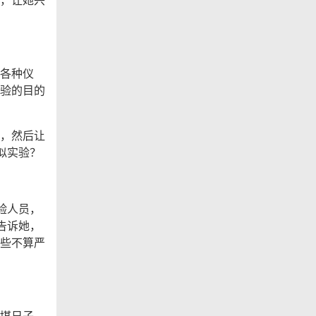
各种仪
验的目的
，然后让
似实验？
验人员，
告诉她，
些不算严
堪日子，