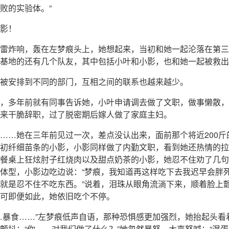
败的实验体。”
影！
雷炸响，轰在左梦痕头上，她想起来，当初和她一起沦落在第三
基地的还有几个队友，其中包括小叶和小影，也和她一起被救出
被安排到不同的部门，互相之间的联系也越来越少。
，多年前就有同事告诉她，小叶申请调去做了文职，做事懒散，
来干脆辞职，过了脱密期后嫁人做了家庭主妇。
……她在三年前见过一次，差点没认出来，面前那个将近200斤
初纤细苗条的小影，小影同样做了内勤文职，看到她还热情的拉
餐桌上狂炫肘子红烧肉以及甜点奶茶的小影，她忍不住劝了几句
体型，小影边吃边说：“梦痕，我知道再这样吃下去我迟早会胖
就是忍不住不吃东西。”说着，泪珠从眼角流淌下来，顺着脸上
可即便如此，她依旧吃个不停。
…暴食……”左梦痕低声自语，那种恐惧感更加强烈，她抬起头看
颤抖：“你……对我们做了什么？”她忽然暴怒，大声怒喊：“混