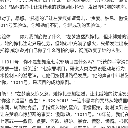
么！”猛烈的挣扎让束缚她的铁链剧烈抖动，发出哗啦啦的响声
就对了，暴怒。”托德的话让左梦痕如遭雷击，“贪婪、妒忌、傲
1011号实验体，你和她们不同，你是成功的实验体。”
实验体……你对我到底做了什么！”左梦痕猛烈挣扎，但束缚她的
，她的挣扎注定只是徒劳，但她心中充满了怒火，只想发泄出来
托德·威尔逊对自己做了什么可怕的事，彻底改变了她的人生、
，11011号，你不是想知道七宗罪项目是什么吗？”托德的手掌滑
狠狠一捏，低笑道：“七宗罪项目，研究人类潜意识驱动与行为
术控制人的潜意识，让他们按预设路径发展。”他的声音中带着
“你，11011号，是项目的成功案例。”
可能！！”左梦痕又惊又怒，她挣扎更加猛烈，让束缚她的铁链发
“你这个混蛋！畜生！FUCK YOU！”一连串恶毒的咒骂从她嘴
未闻，转到她身后，手指探入她的蜜穴，缓缓抠挖，将嘴凑到左
让左梦痕心惊胆寒的事实：“别激动，11011号。10年前，我们
七宗罪——傲慢、贪婪、淫欲、嫉妒、暴食、愤怒、懒惰。根据
美接纳了贪婪、傲慢、嫉妒、淫欲、暴怒五种罪。”他的手指加