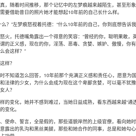
真，随着时间推移，那个记忆中的左梦痕越来越陌生，甚至形象
需要借助昔日的照片她才能想起10年前的自己长什么样。
什么？”左梦痕怒视着托德：“什么10年前的自己，你到底想告诉我
怒火，托德嘴角露出一个得意的笑容：“曾经的你，聪明果敢，
谓的正义感，现在的你，淫荡、恶毒、贪婪、嫉妒、傲慢，你有
么会这样？”
这样？
时不知道怎么回答，10年前那个充满正义感和责任心，愿意为
和法律的少女，为什么会成为现在这个卑鄙贪婪，可以毫不犹豫
女人？
样的变化，她并不感到难过，当她日益成熟，看东西越来越“通透
的变化。
、使命、誓言，全是假的，那些道貌岸然的上级官僚，看向她时
意露出的乳沟和黑丝美腿，那些和她合作的同事，总是和她勾心
占功劳。