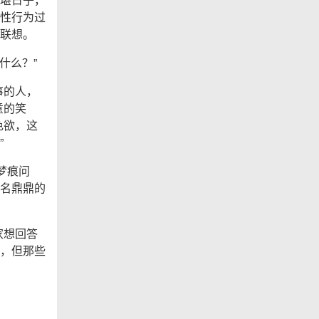
性行为过
联想。
什么？”
事的人，
意的笑
色欲，这
”
梦痕问
名鼎鼎的
家想回答
，但那些