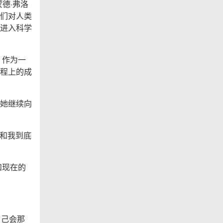
德·弗洛
们对人类
进入科学
，作为一
程上的成
她继续向
，和我到底
和现在的
自己会那