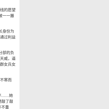
线的愿望
被一一搬
长身份为
通过利益
分部的负
天威，逼
群女兵女
不寒而
伴……她
德敲了敲
并不重