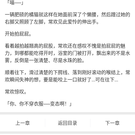
「喵──」
一辆肥硕的橘猫就这样在她面前深了个懒腰，然后蹭过她的
右脚又照顾了左脚，常欢见此爱怜的伸出手。
开始拍屁屁。
看着越拍越翘高的屁股，常欢还在感叹不愧是拍屁屁的魅
力，到哪都能吃得开时，浴室的门被打开，飘出来的不是水
雾，反倒是一张清楚、尽是水珠的脸。
顺着往下，滑过清楚的下腭线、落到刚好滚动的喉结上，常
欢瞬间失神的想，要是能咬上一口就好了...可在往下...
常欢惊叹。
「你、你不穿衣服──变态啊！」
上一章
返回目录
下一章