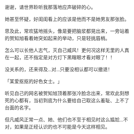
谢谢，请世界聆听我那落地应声破碎的心。
她甚至怀疑，好闺闺看上的应该是他而不是她男友那张脸。
思及此，常欢猛地摇头，像是要把脑浆都晃出来，一旁站着
的贺知旭看着她突如起来的举动，只是轻挑眉梢。
怎么可以长他人志气，灭自己威风！更何况这样无里的人真
在一起，还不指定是对方灯下黑瞎眼才看对眼了！！
没关系的，还来得及...对...只要没相认都可以撤退！
「某爱抠抠的好色女士。」
听见自己的网名被贺知旭顶着那张冷脸念出来，常欢此刻想
死的心都有，当初到底为什么要给自己取这么羞耻、上不了
台面的名字。
但凡威风正常一点、她、他们也不至于相见时这么尴尬...不
对，如果是正经认识的也不可能是今天这样相见。