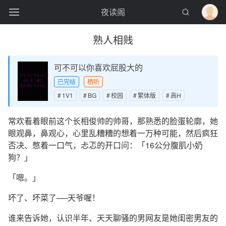
夜读阁
熟人相贱
可不可以你喜欢屁股大的
已完结
栖听
1V1
BG
校园
繁体版
高H
常欢看着眼前这个长相俊帅的帅哥，那熟悉的脸蛋轮廓，她
眼观鼻，鼻观心，心里乱糟糟的想着一万种可能，然后疯狂
否决、憋着一口气，忐忑的开口问：「16公分腹肌小奶
狗？」
「嗯。」
坏了、坏菜了──天爷喔！
谁来告诉她，认识半年、天天聊骚的男网友是她闺密男友的