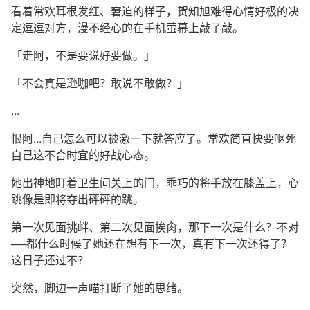
看着常欢耳根发红、窘迫的样子，贺知旭难得心情好极的决
定逗逗对方，漫不经心的在手机萤幕上敲了敲。
「走阿，不是要说好要做。」
「不会真是逊咖吧？敢说不敢做？」
...
恨阿...自己怎么可以被激一下就答应了。常欢简直快要呕死
自己这不合时宜的好战心态。
她出神地盯着卫生间关上的门，乖巧的将手放在膝盖上，心
跳像是即将夺出砰砰的跳。
第一次见面挑衅、第二次见面挨肏，那下一次是什么？不对
──都什么时候了她还在想有下一次，真有下一次还得了？
这日子还过不？
突然，脚边一声喵打断了她的思绪。