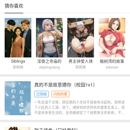
猜你喜欢
男主钟爱人体
淫兽之寺庙的
Siblings
榆树湾的故事
莉莉娅
daipingxiang
张树胡
xcbooer
改造与SM，想
呻吟
将荧幕上的明
星以及网红男
真的不是故意嫖你（校园1v1）
娘们变成自己
已完结
闪烁的星
专属肉便器，
一失足成千古恨，顾念慈的人生好不容易有点起色，就摔进
在准备充足
了小区的人工湖，穿了。魂穿到异世同名的富家女身上，却
后，首先捕获
不是来享受生活的，反而被绑定了个拯救男主的系统，不完
两位男娘网
成任务就得再死一回。唉，命苦啊。什幺？！拯救男主的方
法居然是嫖他？开玩笑，她一个如花似玉、冰清玉洁的小姑
红...
娘能愿意吗？当然不愿意啊……咦，等一下！这小伙子长得