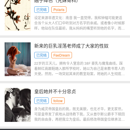
融于绛色（兄妹骨科）
真是不错啊！**又粉又大！什幺？！拯救成功的奖励是获得
财富自由？你的意思是说，美男和金钱居然可以同时拥有
已完结
Polaris
吗？天底下竟有这种好事……小伙子你别跑，姐姐来了！
设定来源非遗文化：南音 我一直觉得，我和钟韫可能更适
吊儿郎当老色批vs高岭之花穷小子1v1双洁 内含单向通感设
合当个从大人们口中听到对方名字的亲戚。或者像小时候那
定200珠加更一章 求收藏求投喂
样，他站在队伍最前，我从妈妈的嘴里听到他的名字，而感
命运不公。这个想法在我们长大、分别、重逢、再到生命的
尽头我仍旧坚持己见。 — 钟绛雪时隔多年再次登台，却没
想到能碰上钟韫。她本来以为钟韫认不出她来，可没想到钟
新来的巨乳淫荡老师成了大家的性奴
韫早就知道她在这里，只是一直在暗里偷偷观察她。越过时
代的洪流，新世界的到来预示着走向新开始。只是这次，靡
已完结
FseDream
靡之音贯耳，已然注定是最后一曲。 韫色而不饰，绛色而
22岁的王天儿，拥有令人窒息的 38F 豪乳与魔鬼曲线，踩
不浓，钟绛雪x钟韫 堂兄妹 Tag：破镜重圆又和解了又破
着鲜红高跟鞋踏入那所学校时，她以为自己是来教书育人的
镜 = BE 观前悉知*年代背景，可能写得太精致了看不太出
天使。然而，一场突如其来的教室劫案，将她的人生彻底推
来，有宗祠观念，背景下本身不存在平等，但主角不随波逐
向地狱。在那个汗水与精液交织的午后，她被迫在讲台上张
流**年龄差五***只有彼此只有彼此只有彼此 有存稿 wb：@
开双腿，在全班学生面前，从高不可攀的女神，沦为被强
打断腿了
盗、学生们轮番蹂躏的肉便器。
皇后她并不十分忠贞
已完结
follow
身为威灵帝国皇后的我，既无美貌，也无才华，更无家世。
可是皇帝发了疯地从战场救下我，又从普尔斯公爵手下赎回
我的自由身，再把我立为皇后。最后修改帝国皇位继承法，
心甘情愿为我奉上权柄，这一切只因我做对了那几件事……
1.经常锻炼身体，拥有一个强健的体魄才能在艰苦的奴隶生