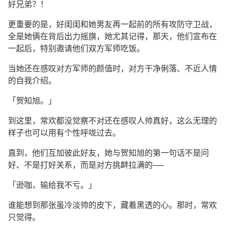
好兄弟？！
更重要的是，好闺闺和她男友再一起前的所有攻防守卫战，
全是她俩在背后出力摇旗，她尤其记得，那天，他们宣布在
一起后，特别邀请他们双方军师吃饭。
当她还在感叹对方军师的颜值时，对方干净俐落、不近人情
的自我介绍。
「贺知旭。」
到这里，常欢都没觉察不对还在感叹人帅真好，这么无理的
样子也可以用有个性呼咙过去。
直到，他们互加彼此好友，她与贺知旭的第一句话不是问
好、不是打好关系，而是对方挑衅拉满的──
「逊咖，输给我不亏。」
谁能想到那张虽冷淡帅的皮下，藏着黑透的心。那时，常欢
只觉得。